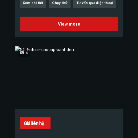
Xem chi tiết
Chạy thử
Tư vấn qua điện thoại
View more
6
Giá liên hệ