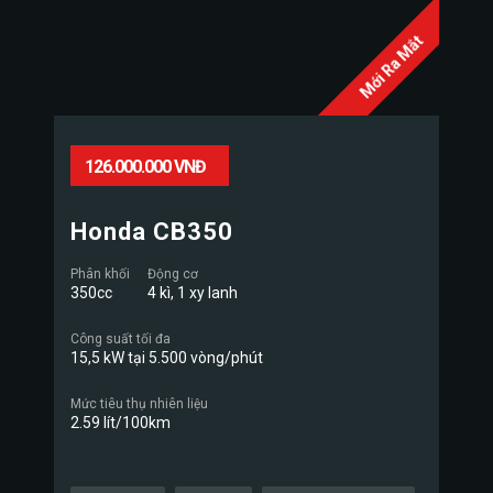
Mới Ra Mắt
126.000.000 VNĐ
Honda CB350
Phân khối
Động cơ
350cc
4 kì, 1 xy lanh
Công suất tối đa
15,5 kW tại 5.500 vòng/phút
Mức tiêu thụ nhiên liệu
2.59 lít/100km