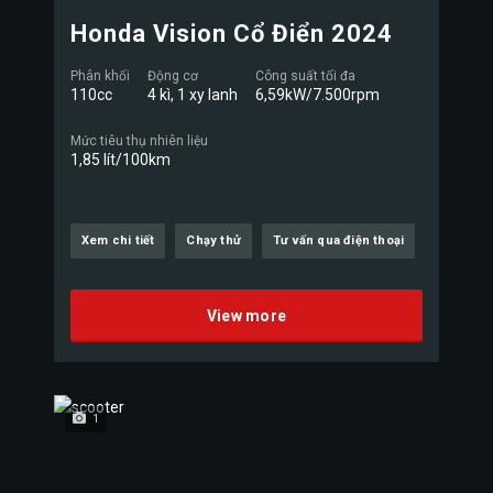
Honda Vision Cổ Điển 2024
Phân khối
Động cơ
Công suất tối đa
110cc
4 kì, 1 xy lanh
6,59kW/7.500rpm
Mức tiêu thụ nhiên liệu
1,85 lít/100km
Xem chi tiết
Chạy thử
Tư vấn qua điện thoại
View more
1