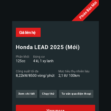
Phiên Bản Mới
Giá liên hệ
Honda LEAD 2025 (Mới)
Phân khối
Động cơ
125cc
4 kì, 1 xy lanh
Công suất tối đa
Mức tiêu thụ nhiên liệu
8,22kW/8500 vòng/ phút
2,1 lít/ 100km
Xem chi tiết
Chạy thử
Tư vấn qua điện thoại
View more