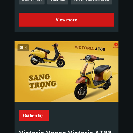
View more
4
Giá liên hệ