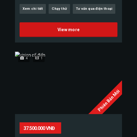
Xem chi tiết
Chạy thử
Tư vấn qua điện thoại
View more
4
1
Phiên Bản Mới
37.500.000 VNĐ