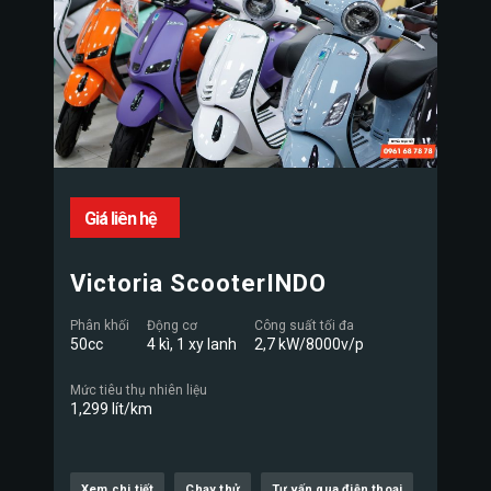
Giá liên hệ
Victoria ScooterINDO
Phân khối
Động cơ
Công suất tối đa
50cc
4 kì, 1 xy lanh
2,7 kW/8000v/p
Mức tiêu thụ nhiên liệu
1,299 lít/km
Xem chi tiết
Chạy thử
Tư vấn qua điện thoại