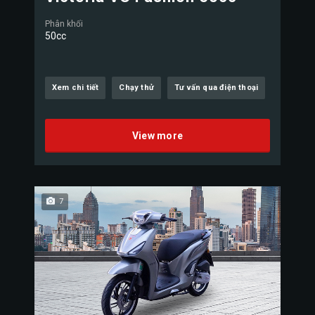
Phân khối
50cc
Xem chi tiết
Chạy thử
Tư vấn qua điện thoại
View more
7