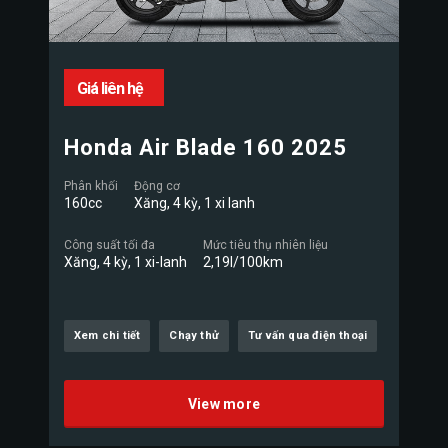
Giá liên hệ
Honda Air Blade 160 2025
Phân khối
Động cơ
160cc
Xăng, 4 kỳ, 1 xi lanh
Công suất tối đa
Mức tiêu thụ nhiên liệu
Xăng, 4 kỳ, 1 xi-lanh
2,19l/100km
Xem chi tiết
Chạy thử
Tư vấn qua điện thoại
View more