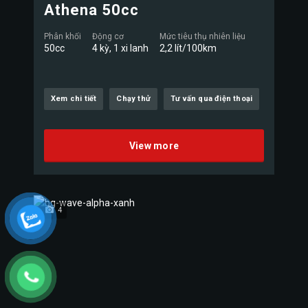
Athena 50cc
Phân khối
Động cơ
Mức tiêu thụ nhiên liệu
50cc
4 kỳ, 1 xi lanh
2,2 lít/100km
Xem chi tiết
Chạy thử
Tư vấn qua điện thoại
View more
4