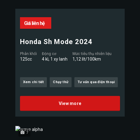
Giá liên hệ
Honda Sh Mode 2024
Phân khối
Động cơ
Mức tiêu thụ nhiên liệu
125cc
4 kì, 1 xy lanh
1,12 lít/100km
Xem chi tiết
Chạy thử
Tư vấn qua điện thoại
View more
7