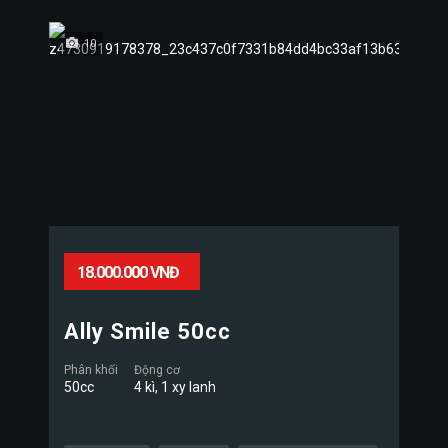
10
18.000.000 VNĐ
Ally Smile 50cc
Phân khối
Động cơ
50cc
4 kì, 1 xy lanh