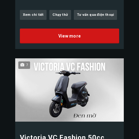
Xem chi tiết
Chạy thử
Tư vấn qua điện thoại
View more
7
Victoria VC Fashion 50cc