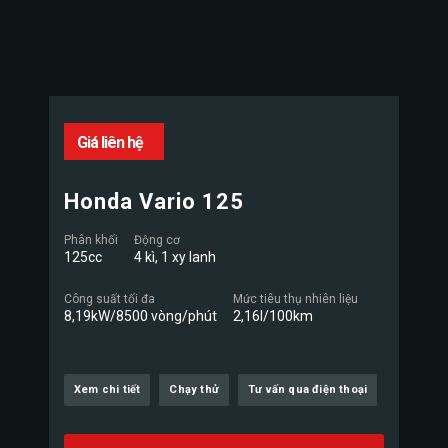
Giá liên hệ
Honda Vario 125
Phân khối
Động cơ
125cc
4 kì, 1 xy lanh
Công suất tối đa
Mức tiêu thụ nhiên liệu
8,19kW/8500 vòng/phút
2,16l/100km
Xem chi tiết
Chạy thử
Tư vấn qua điện thoại