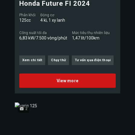
Honda Future FI 2024
Phân khối
Động cơ
125cc
4 kì, 1 xy lanh
Công suất tối đa
Mức tiêu thụ nhiên liệu
6,83 kW/7.500 vòng/phút
1,47 lít/100km
Xem chi tiết
Chạy thử
Tư vấn qua điện thoại
View more
2