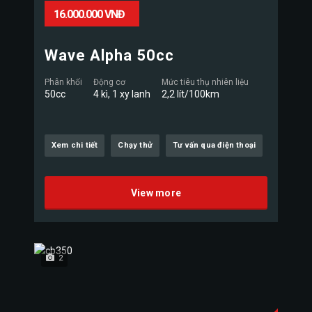
16.000.000 VNĐ
Wave Alpha 50cc
Phân khối
Động cơ
Mức tiêu thụ nhiên liệu
50cc
4 kì, 1 xy lanh
2,2 lít/100km
Xem chi tiết
Chạy thử
Tư vấn qua điện thoại
View more
2