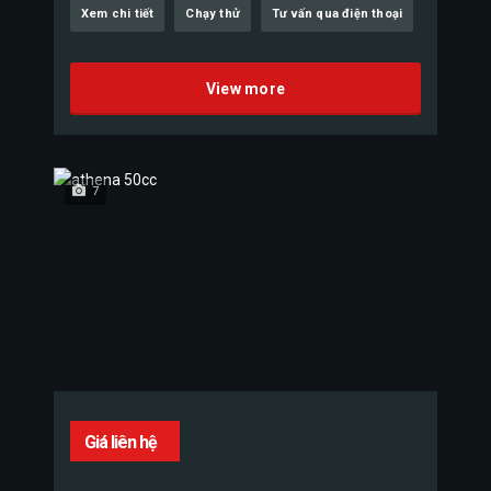
Xem chi tiết
Chạy thử
Tư vấn qua điện thoại
View more
7
Giá liên hệ