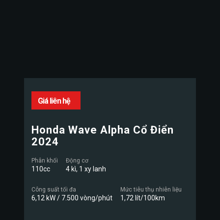
Giá liên hệ
Honda Wave Alpha Cổ Điển
2024
Phân khối
Động cơ
110cc
4 kì, 1 xy lanh
Công suất tối đa
Mức tiêu thụ nhiên liệu
6,12 kW / 7.500 vòng/phút
1,72 lít/100km