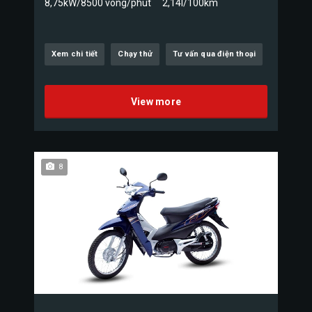
8,75kW/8500 vòng/phút
2,14l/100km
Xem chi tiết
Chạy thử
Tư vấn qua điện thoại
View more
8