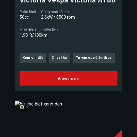
Victoria Vespa Victoria AT88
Phân khối
Công suất tối đa
50cc
2.6kW / 8500 rpm
Mức tiêu thụ nhiên liệu
1,90 lít/100km
Xem chi tiết
Chạy thử
Tư vấn qua điện thoại
View more
5