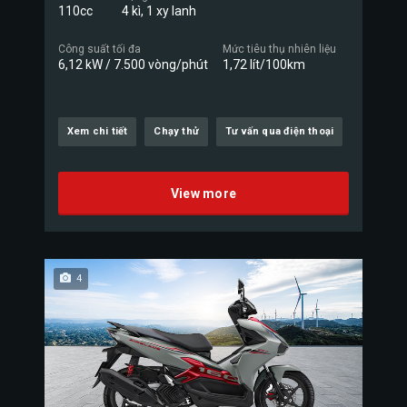
110cc
4 kì, 1 xy lanh
Công suất tối đa
Mức tiêu thụ nhiên liệu
6,12 kW / 7.500 vòng/phút
1,72 lít/100km
Xem chi tiết
Chạy thử
Tư vấn qua điện thoại
View more
4