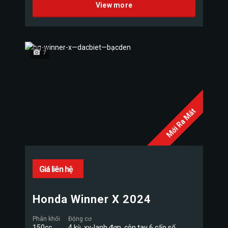
View more
7
Mới Ra Mắt
Giá liên hệ
Honda Winner X 2024
Phân khối
Động cơ
150cc
4 kỳ, xy-lanh đơn, côn tay 6 cấp số