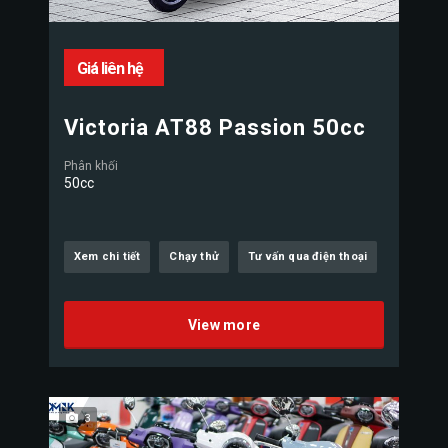
Giá liên hệ
Victoria AT88 Passion 50cc
Phân khối
50cc
Xem chi tiết
Chạy thử
Tư vấn qua điện thoại
View more
3