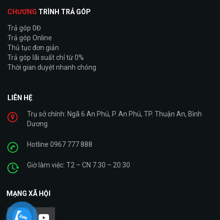
CHƯƠNG
TRÌNH TRẢ GÓP
Trả góp 0Đ
Trả góp Online
Thủ tục đơn giản
Trả góp lãi suất chỉ từ 0%
Thời gian duyệt nhanh chóng
LIÊN HỆ
Trụ sở chính: Ngã 6 An Phú, P. An Phú, TP. Thuận An, Bình
Dương
Hotline 0967 777 888
Giờ làm việc: T2 – CN 7.30 – 20:30
MẠNG XÃ HỘI