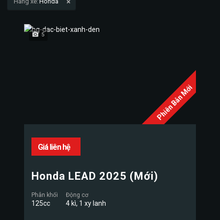
Hãng xe:
Honda
5
Phiên Bản Mới
Giá liên hệ
Honda LEAD 2025 (Mới)
Phân khối
Động cơ
125cc
4 kì, 1 xy lanh