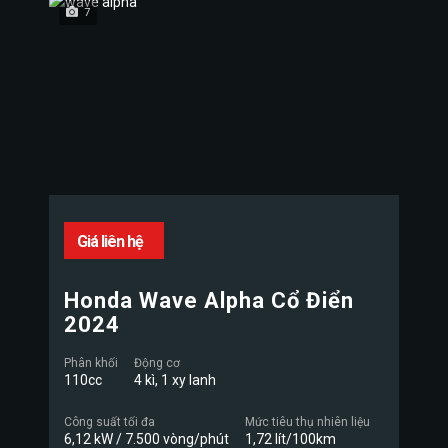
7
Giá liên hệ
Honda Wave Alpha Cổ Điển
2024
Phân khối
Động cơ
110cc
4 kì, 1 xy lanh
Công suất tối đa
Mức tiêu thụ nhiên liệu
6,12 kW / 7.500 vòng/phút
1,72 lít/100km