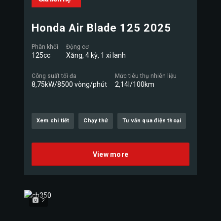
Honda Air Blade 125 2025
Phân khối
Động cơ
125cc
Xăng, 4 kỳ, 1 xi lanh
Công suất tối đa
Mức tiêu thụ nhiên liệu
8,75kW/8500 vòng/phút
2,14l/100km
Xem chi tiết
Chạy thử
Tư vấn qua điện thoại
View more
2