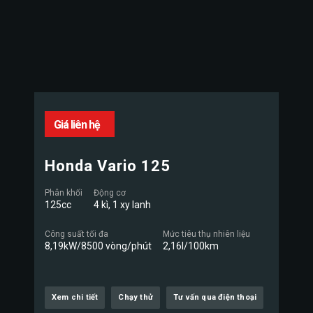
Giá liên hệ
Honda Vario 125
Phân khối
Động cơ
125cc
4 kì, 1 xy lanh
Công suất tối đa
Mức tiêu thụ nhiên liệu
8,19kW/8500 vòng/phút
2,16l/100km
Xem chi tiết
Chạy thử
Tư vấn qua điện thoại