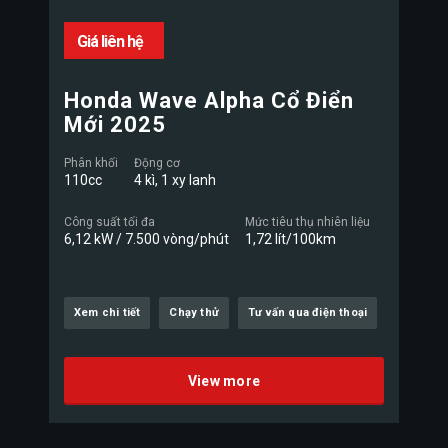
Giá liên hệ
Honda Wave Alpha Cổ Điển
Mới 2025
Phân khối
Động cơ
110cc
4 kì, 1 xy lanh
Công suất tối đa
Mức tiêu thụ nhiên liệu
6,12 kW / 7.500 vòng/phút
1,72 lít/100km
Xem chi tiết
Chạy thử
Tư vấn qua điện thoại
View more