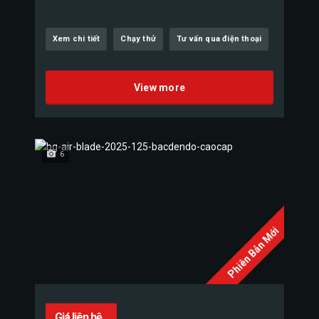
Xem chi tiết
Chạy thử
Tư vấn qua điện thoại
View more
6
Phiên Bản Mới
Giá liên hệ