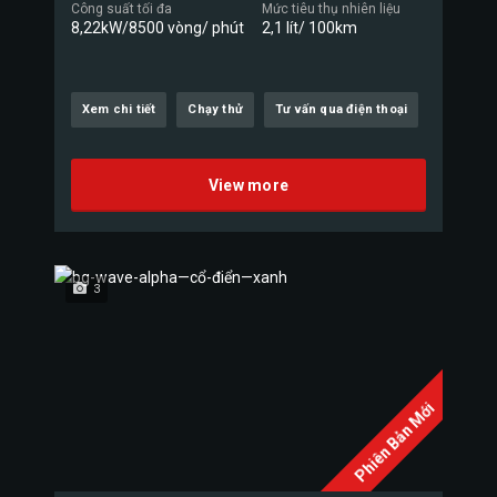
Công suất tối đa
Mức tiêu thụ nhiên liệu
8,22kW/8500 vòng/ phút
2,1 lít/ 100km
Xem chi tiết
Chạy thử
Tư vấn qua điện thoại
View more
3
Phiên Bản Mới