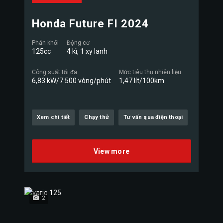
Honda Future FI 2024
Phân khối
Động cơ
125cc
4 kì, 1 xy lanh
Công suất tối đa
Mức tiêu thụ nhiên liệu
6,83 kW/7.500 vòng/phút
1,47 lít/100km
Xem chi tiết
Chạy thử
Tư vấn qua điện thoại
View more
2