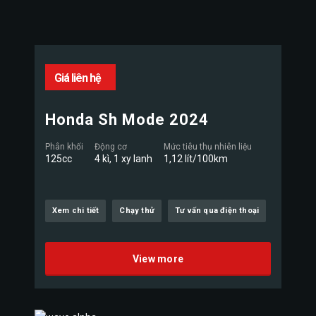
Giá liên hệ
Honda Sh Mode 2024
Phân khối
Động cơ
Mức tiêu thụ nhiên liệu
125cc
4 kì, 1 xy lanh
1,12 lít/100km
Xem chi tiết
Chạy thử
Tư vấn qua điện thoại
View more