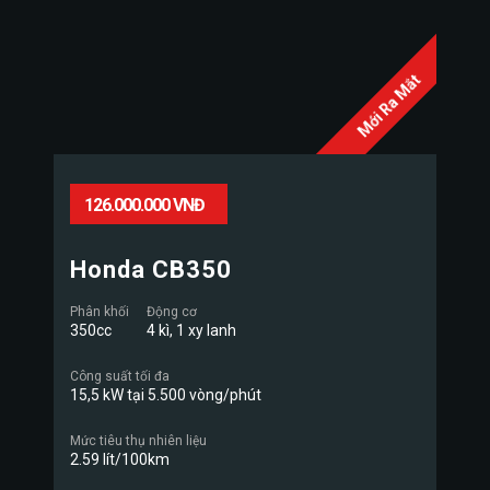
Mới Ra Mắt
126.000.000 VNĐ
Honda CB350
Phân khối
Động cơ
350cc
4 kì, 1 xy lanh
Công suất tối đa
15,5 kW tại 5.500 vòng/phút
Mức tiêu thụ nhiên liệu
2.59 lít/100km