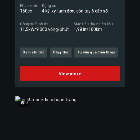
Phân khối
Động cơ
150cc
4 kỳ, xy-lanh đơn, côn tay 6 cấp số
Công suất tối đa
Mức tiêu thụ nhiên liệu
11,5kW/9.000 vòng/phút
1,98 lít/100km
Xem chi tiết
Chạy thử
Tư vấn qua điện thoại
View more
8