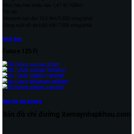
Mức tiêu hao nhiêu liệu
1,47 lít/100km
Tốc độ
Moment cực đại
10,2 Nm/5.500 vòng/phút
Công suất tối đa
6,83 kW/7.500 vòng/phút
Hình ảnh
Future 125 Fi
Bản đồ chỉ đường
Bản đồ chỉ đường Xemaynhapkhau.com