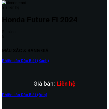
Giá liên hệ
Honda
Future FI 2024
So sánh
6
MÀU SẮC & BẢNG GIÁ
Phiên bản Đặc Biệt (Xanh)
Giá bán:
Liên hệ
Phiên bản Đặc Biệt (Đen)