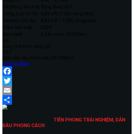
Hệ thống làm mát
Bằng dung dịch
Công suất tối đa
6,83 kW/7.500 vòng/phút
Momen cực đại
6,83 kW / 7.500 vòng/phút
Năm sản xuất
2024
Bảo hành
3 năm hoặc 30.000km
4,6
Dung tích bình xăng (lít)
1,47
Mức tiêu thụ nhiên liệu (lít/100km)
Chia sẻ ngay
Facebook
Twitter
Email
Share
Honda Sh Mode 125cc
TIÊN PHONG TRẢI NGHIỆM, DẪN
ĐẦU PHONG CÁCH