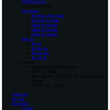
CB350 H’ness
126.000.000 VNĐ
Sản phẩm
Xe nhập chính hãng
Xe nhập tư nhân
Hãng xe Honda
Hãng xe Suzuki
Hãng xe Yamha
Kiểu xe
Xe số
Xe tay ga
Xe côn tay
Xe mô tô
Liên hệ
giapbinhduong@gmail.com
0967 777 888
Nga 6 An Phu, P. An Phu, TP. Thuan An, Binh
Duong
T2-CN 7:30 - 20:30
Trang chủ
Xe máy
Sản phẩm
Honda