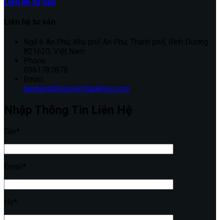
Liên hệ tư vấn
Liên hệ tư vấn
Ngã 6 An Phú, Khu phố An Phú, Thành phố, Bình Dương
821620, Việt Nam
Phone:
0961787878
Email:
banhang@xemaynhapkhau.com
Nhập Thông Tin Liên Hệ
Tên*
Email*
Họ*