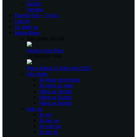
Suzuki
Yamaha
Khuyến mãi – Tin tức
Liên hệ
So sánh xe
Mega Menu
Sản phẩm nổi bật
Vinsky Crea 50cc
19.000.000 VNĐ
Wave Alpha Cổ Điển Mới 2025
Sản phẩm
Xe nhập chính hãng
Xe nhập tư nhân
Hãng xe Honda
Hãng xe Suzuki
Hãng xe Yamha
Kiểu xe
Xe số
Xe tay ga
Xe côn tay
Xe mô tô