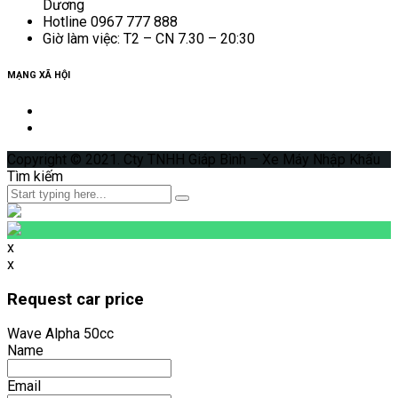
Dương
Hotline 0967 777 888
Giờ làm việc: T2 – CN 7.30 – 20:30
MẠNG XÃ HỘI
Copyright © 2021. Cty TNHH Giáp Bình – Xe Máy Nhập Khẩu
Tìm kiếm
x
x
Request car price
Wave Alpha 50cc
Name
Email