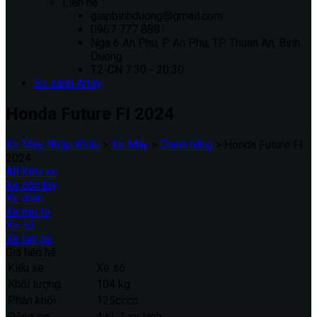
Liên hệ
giapbinhduong@gmail.com
0967 777 888
Nga 6 An Phu, P. An Phu, TP. Thuan An, Binh
Duong
T2-CN 7:30 - 20:30
So sánh
Array
Honda Future FI 2024
Xe Máy Nhập Khẩu
>
Xe Máy
>
Chính hãng
>
Honda Future FI
2024
All Kiểu xe
Xe côn tay
Xe điện
Xe mô tô
Xe số
Xe tay ga
Giá liên hệ
Kiểu xe
Xe số
Khối lượng
104 kg
Phân khối
125cccc
Động cơ
4 kì, 1 xy lanh