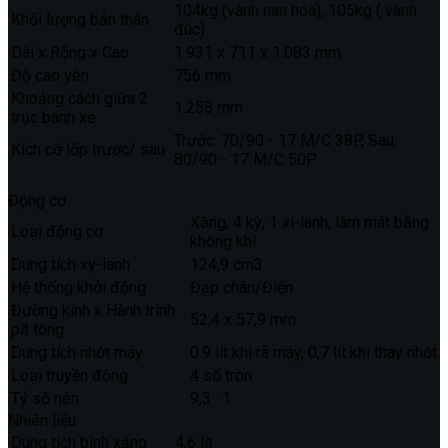
104kg (vành nan hoa), 105kg ( vành
Khối lượng bản thân
đúc)
Dài x Rộng x Cao
1.931 x 711 x 1.083 mm
Độ cao yên
756 mm
Khoảng cách giữa 2
1.258 mm
trục bánh xe
Trước: 70/90 - 17 M/C 38P, Sau:
Kích cỡ lốp trước/ sau
80/90 - 17 M/C 50P
Động cơ
Xăng, 4 kỳ, 1 xi-lanh, làm mát bằng
Loại động cơ
không khí
Dung tích xy-lanh
124,9 cm3
Hệ thống khởi động
Đạp chân/Điện
Đường kính x Hành trình
52,4 x 57,9 mm
pít tông
Dung tích nhớt máy
0.9 lít khi rã máy, 0,7 lít khi thay nhớt
Loại truyền động
4 số tròn
Tỷ số nén
9,3 : 1
Nhiên liệu
Dung tích bình xăng
4,6 lít