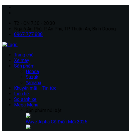
T2 - CN 7.30 - 20:30
Ngã 6 An Phú, P. An Phú, TP. Thuận An, Bình Dương
0967 777 888
Trang chủ
Xe máy
Sản phẩm
Honda
Suzuki
Yamaha
Khuyến mãi – Tin tức
Liên hệ
So sánh xe
Mega Menu
Sản phẩm nổi bật
Wave Alpha Cổ Điển Mới 2025