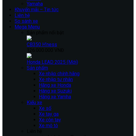
Yamaha
Khuyến mãi – Tin tức
Liên hệ
So sánh xe
Mega Menu
Sản phẩm nổi bật
CB350 H’ness
126.000.000 VNĐ
Honda LEAD 2025 (Mới)
Sản phẩm
Xe nhập chính hãng
Xe nhập tư nhân
Hãng xe Honda
Hãng xe Suzuki
Hãng xe Yamha
Kiểu xe
Xe số
Xe tay ga
Xe côn tay
Xe mô tô
Liên hệ