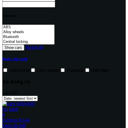
Tiện ích
Reset all
Nước sản suất
Indonesia
Liên doanh
Thailand
Việt Nam
Xe đang có
Lọc bởi
So sánh
6
Victoria Royal
Xem chi tiết