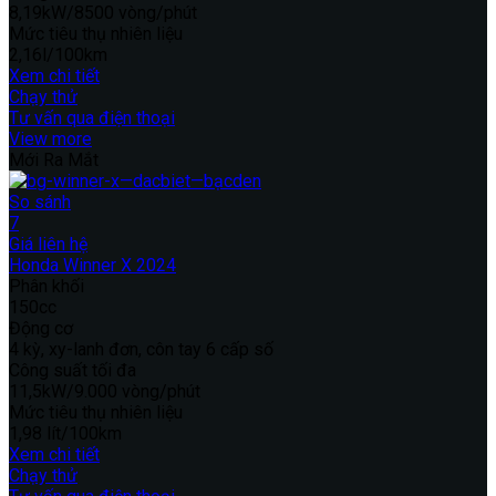
8,19kW/8500 vòng/phút
Mức tiêu thụ nhiên liệu
2,16l/100km
Xem chi tiết
Chạy thử
Tư vấn qua điện thoại
View more
Mới Ra Mắt
So sánh
7
Giá liên hệ
Honda Winner X 2024
Phân khối
150cc
Động cơ
4 kỳ, xy-lanh đơn, côn tay 6 cấp số
Công suất tối đa
11,5kW/9.000 vòng/phút
Mức tiêu thụ nhiên liệu
1,98 lít/100km
Xem chi tiết
Chạy thử