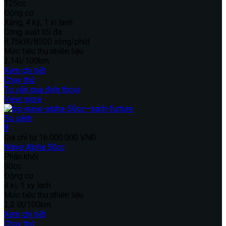
125cc
Động cơ
Xăng, 4 kỳ, 1 xi lanh
Công suất tối đa
8,75kW/8500 vòng/phút
Mức tiêu thụ nhiên liệu
2,14l/100km
Xem chi tiết
Chạy thử
Tư vấn qua điện thoại
View more
So sánh
8
Giá chỉ từ
16.000.000 VNĐ
Wave Alpha 50cc
Phân khối
50cc
Động cơ
4 kì, 1 xy lanh
Mức tiêu thụ nhiên liệu
2,2 lít/100km
Xem chi tiết
Chạy thử