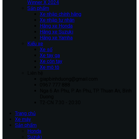
Winner X 2024
Sản phẩm
Xe nhập chính hãng
Xe nhập tư nhân
Hãng xe Honda
Hãng xe Suzuki
Hãng xe Yamha
Kiểu xe
Xe số
Xe tay ga
Xe côn tay
Xe mô tô
Liên hệ
giapbinhduong@gmail.com
0967 777 888
Nga 6 An Phu, P. An Phu, TP. Thuan An, Binh
Duong
T2-CN 7:30 - 20:30
Trang chủ
Xe máy
Sản phẩm
Honda
Suzuki