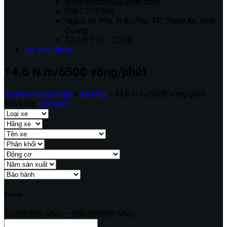
giapbinhduong@gmail.com
0967 777 888
Nga 6 An Phu, P. An Phu, TP. Thuan An, Binh
Duong
T2-CN 7:30 - 20:30
So sánh
Array
14,6 N.m/6500 vòng/phút
Xe Máy Nhập Khẩu
>
Xe Máy
>
14,6 N.m/6500 vòng/phút
Tìm kiếm
Làm mới
Price
10.000.000 VNĐ — 500.000.000 VNĐ