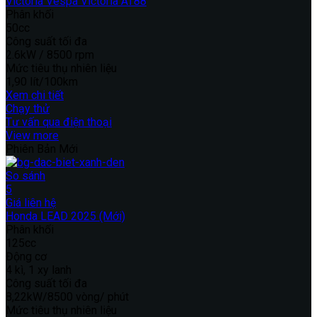
Victoria Vespa Victoria AT88
Phân khối
50cc
Công suất tối đa
2.6kW / 8500 rpm
Mức tiêu thụ nhiên liệu
1,90 lít/100km
Xem chi tiết
Chạy thử
Tư vấn qua điện thoại
View more
Phiên Bản Mới
So sánh
5
Giá liên hệ
Honda LEAD 2025 (Mới)
Phân khối
125cc
Động cơ
4 kì, 1 xy lanh
Công suất tối đa
8,22kW/8500 vòng/ phút
Mức tiêu thụ nhiên liệu