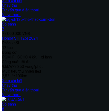
Xem chi tiết
Chạy thử
Tư vấn qua điện thoại
View more
So sánh
7
77.000.000 VNĐ
Honda SH 125i 2024
Phân khối
125cc
Động cơ
PGM-FI, SOHC 4 kỳ, 1 xi lanh
Công suất tối đa
9,6kW/8.250 vòng/phút
Mức tiêu thụ nhiên liệu
2,52 lít/100km
Xem chi tiết
Chạy thử
Tư vấn qua điện thoại
View more
So sánh
6