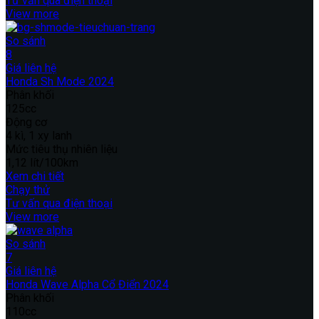
Tư vấn qua điện thoại
View more
So sánh
8
Giá liên hệ
Honda Sh Mode 2024
Phân khối
125cc
Động cơ
4 kì, 1 xy lanh
Mức tiêu thụ nhiên liệu
1,12 lít/100km
Xem chi tiết
Chạy thử
Tư vấn qua điện thoại
View more
So sánh
7
Giá liên hệ
Honda Wave Alpha Cổ Điển 2024
Phân khối
110cc