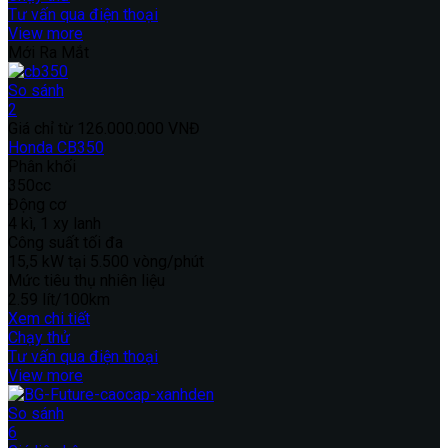
Tư vấn qua điện thoại
View more
Mới Ra Mắt
So sánh
2
Giá chỉ từ
126.000.000 VNĐ
Honda CB350
Phân khối
350cc
Động cơ
4 kì, 1 xy lanh
Công suất tối đa
15,5 kW tại 5.500 vòng/phút
Mức tiêu thụ nhiên liệu
2.59 lít/100km
Xem chi tiết
Chạy thử
Tư vấn qua điện thoại
View more
So sánh
6