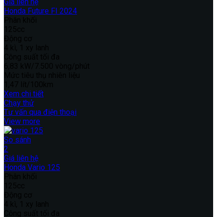
Giá liên hệ
Honda Future FI 2024
Phân khối
125cc
Động cơ
4 kì, 1 xy lanh
Công suất tối đa
6,83 kW/7.500 vòng/phút
Mức tiêu thụ nhiên liệu
1,47 lít/100km
Xem chi tiết
Chạy thử
Tư vấn qua điện thoại
View more
So sánh
2
Giá liên hệ
Honda Vario 125
Phân khối
125cc
Động cơ
4 kì, 1 xy lanh
Công suất tối đa