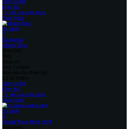
Xem chi tiết
Chạy thử
Tư vấn qua điện thoại
View more
So sánh
7
Giá liên hệ
Athena 50cc
Phân khối
50cc
Động cơ
4 kỳ, 1 xi lanh
Mức tiêu thụ nhiên liệu
2,2 lít/100km
Xem chi tiết
Chạy thử
Tư vấn qua điện thoại
View more
So sánh
4
Honda Wave Alpha 2024
Phân khối