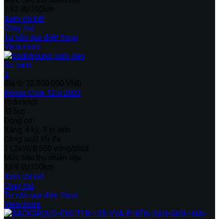
1,92 lít/100km
Xem chi tiết
Chạy thử
Tư vấn qua điện thoại
View more
So sánh
3
Giá từ
72.000.000 VNĐ
Honda Click 125i 2023
Phân khối
125cc
Động cơ
Xăng, 4 kỳ, 1 xi lanh
Công suất tối đa
11,2kW/8.500 vòng/phút
Mức tiêu thụ nhiên liệu
1,69 lít/100km
Xem chi tiết
Chạy thử
Tư vấn qua điện thoại
View more