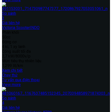
So sánh
3
Giá liên hệ
Victoria ScooterINDO
Phân khối
50cc
Động cơ
4 kì, 1 xy lanh
Công suất tối đa
2,7 kW/8000v/p
Mức tiêu thụ nhiên liệu
1,299 lít/km
Xem chi tiết
Chạy thử
Tư vấn qua điện thoại
View more
So sánh
4
Giá liên hệ