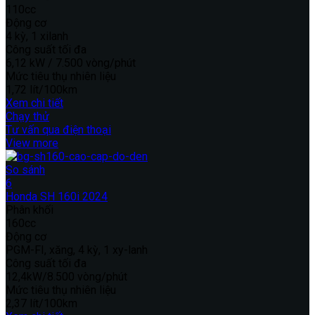
110cc
Động cơ
4 kỳ, 1 xilanh
Công suất tối đa
6,12 kW / 7.500 vòng/phút
Mức tiêu thụ nhiên liệu
1,72 lít/100km
Xem chi tiết
Chạy thử
Tư vấn qua điện thoại
View more
So sánh
6
Honda SH 160i 2024
Phân khối
160cc
Động cơ
PGM-FI, xăng, 4 kỳ, 1 xy-lanh
Công suất tối đa
12,4kW/8.500 vòng/phút
Mức tiêu thụ nhiên liệu
2,37 lít/100km