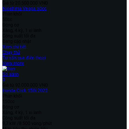
Giá từ
20.500.000 VNĐ
Nioshima Vespa 50cc
Phân khối
50cc
Động cơ
Xăng, 4 kỳ, 1 xi lanh
Công suất tối đa
Đang cập nhật
Xem chi tiết
Chạy thử
Tư vấn qua điện thoại
View more
So sánh
3
Giá từ
92.000.000 VNĐ
Honda Click 150i 2023
Phân khối
150cc
Động cơ
Xăng, 4 kỳ, 1 xi lanh
Công suất tối đa
9,7 kW /8.500 vòng/phút
Mức tiêu thụ nhiên liệu