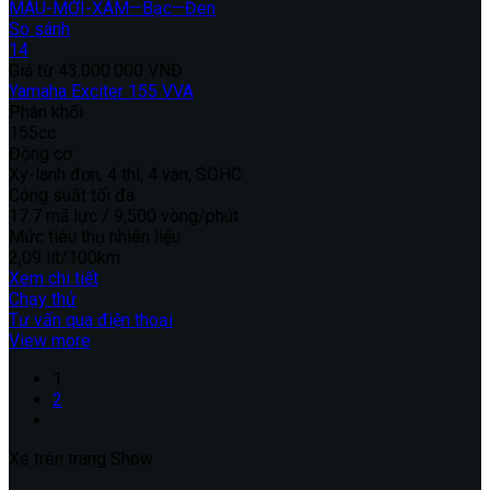
So sánh
14
Giá từ
43.000.000 VNĐ
Yamaha Exciter 155 VVA
Phân khối
155cc
Động cơ
Xy-lanh đơn, 4 thì, 4 van, SOHC
Công suất tối đa
17.7 mã lực / 9,500 vòng/phút
Mức tiêu thụ nhiên liệu
2,09 lít/100km
Xem chi tiết
Chạy thử
Tư vấn qua điện thoại
View more
1
2
Xe trên trang
Show