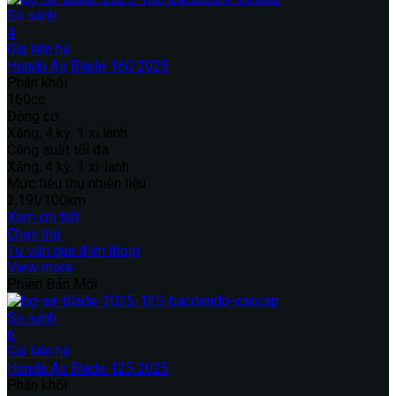
So sánh
4
Giá liên hệ
Honda Air Blade 160 2025
Phân khối
160cc
Động cơ
Xăng, 4 kỳ, 1 xi lanh
Công suất tối đa
Xăng, 4 kỳ, 1 xi-lanh
Mức tiêu thụ nhiên liệu
2,19l/100km
Xem chi tiết
Chạy thử
Tư vấn qua điện thoại
View more
Phiên Bản Mới
So sánh
6
Giá liên hệ
Honda Air Blade 125 2025
Phân khối