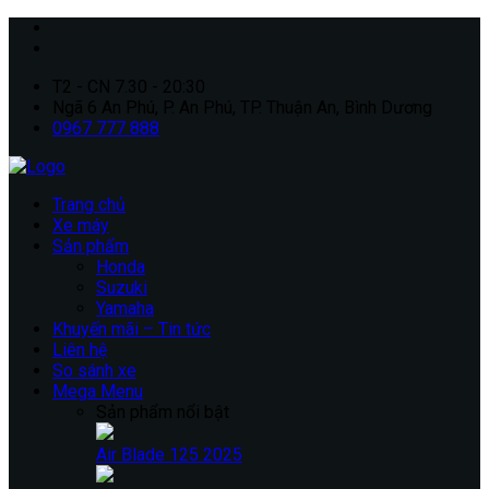
T2 - CN 7.30 - 20:30
Ngã 6 An Phú, P. An Phú, TP. Thuận An, Bình Dương
0967 777 888
Trang chủ
Xe máy
Sản phẩm
Honda
Suzuki
Yamaha
Khuyến mãi – Tin tức
Liên hệ
So sánh xe
Mega Menu
Sản phẩm nổi bật
Air Blade 125 2025