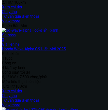
2,1 lít/ 100km
Xem chi tiết
Chạy thử
Tư vấn qua điện thoại
View more
Phiên Bản Mới
So sánh
3
Giá liên hệ
Honda Wave Alpha Cổ Điển Mới 2025
Phân khối
110cc
Động cơ
4 kì, 1 xy lanh
Công suất tối đa
6,12 kW / 7.500 vòng/phút
Mức tiêu thụ nhiên liệu
1,72 lít/100km
Xem chi tiết
Chạy thử
Tư vấn qua điện thoại
View more