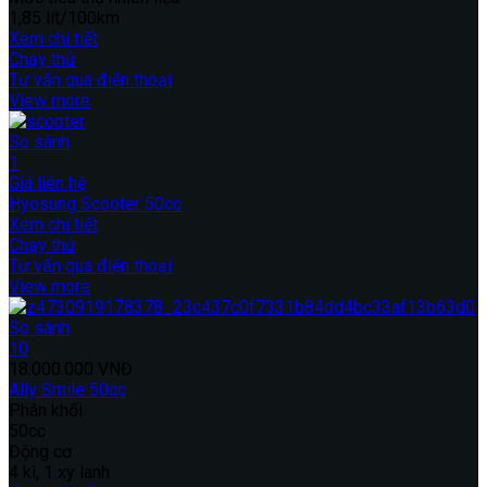
1,85 lít/100km
Xem chi tiết
Chạy thử
Tư vấn qua điện thoại
View more
So sánh
1
Giá liên hệ
Hyosung Scooter 50cc
Xem chi tiết
Chạy thử
Tư vấn qua điện thoại
View more
So sánh
10
18.000.000 VNĐ
Ally Smile 50cc
Phân khối
50cc
Động cơ
4 kì, 1 xy lanh