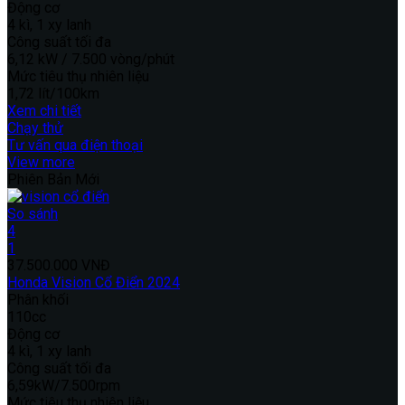
Động cơ
4 kì, 1 xy lanh
Công suất tối đa
6,12 kW / 7.500 vòng/phút
Mức tiêu thụ nhiên liệu
1,72 lít/100km
Xem chi tiết
Chạy thử
Tư vấn qua điện thoại
View more
Phiên Bản Mới
So sánh
4
1
37.500.000 VNĐ
Honda Vision Cổ Điển 2024
Phân khối
110cc
Động cơ
4 kì, 1 xy lanh
Công suất tối đa
6,59kW/7.500rpm
Mức tiêu thụ nhiên liệu