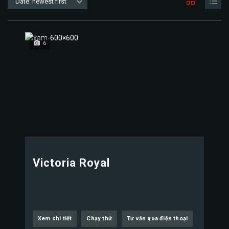
Date: newest first
6
Victoria Royal
Xem chi tiết
Chạy thử
Tư vấn qua điện thoại