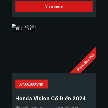
View more
4
1
Phiên Bản Mới
37.500.000 VNĐ
Honda Vision Cổ Điển 2024
Phân khối
Động cơ
Công suất tối đa