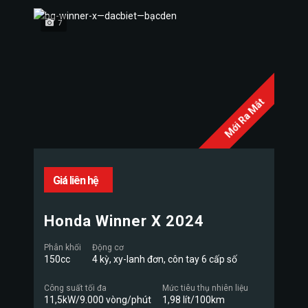
7
Mới Ra Mắt
Giá liên hệ
Honda Winner X 2024
Phân khối
Động cơ
150cc
4 kỳ, xy-lanh đơn, côn tay 6 cấp số
Công suất tối đa
Mức tiêu thụ nhiên liệu
11,5kW/9.000 vòng/phút
1,98 lít/100km