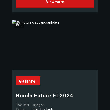
View more
6
Giá liên hệ
Honda Future FI 2024
Phân khối
Động cơ
125cc
4 kì, 1 xy lanh