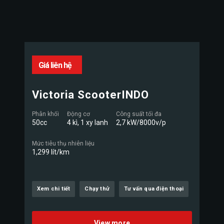
Giá liên hệ
Victoria ScooterINDO
Phân khối
Động cơ
Công suất tối đa
50cc
4 kì, 1 xy lanh
2,7 kW/8000v/p
Mức tiêu thụ nhiên liệu
1,299 lít/km
Xem chi tiết
Chạy thử
Tư vấn qua điện thoại
View more