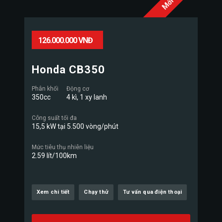
126.000.000 VNĐ
Honda CB350
Phân khối
Động cơ
350cc
4 kì, 1 xy lanh
Công suất tối đa
15,5 kW tại 5.500 vòng/phút
Mức tiêu thụ nhiên liệu
2.59 lít/100km
Xem chi tiết
Chạy thử
Tư vấn qua điện thoại