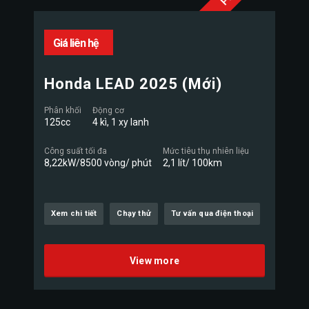
Giá liên hệ
Honda LEAD 2025 (Mới)
Phân khối
Động cơ
125cc
4 kì, 1 xy lanh
Công suất tối đa
Mức tiêu thụ nhiên liệu
8,22kW/8500 vòng/ phút
2,1 lít/ 100km
Xem chi tiết
Chạy thử
Tư vấn qua điện thoại
View more