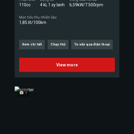
110cc
4 kì, 1 xy lanh
6,59kW/7.500rpm
Mức tiêu thụ nhiên liệu
1,85 lít/100km
Xem chi tiết
Chạy thử
Tư vấn qua điện thoại
View more
1