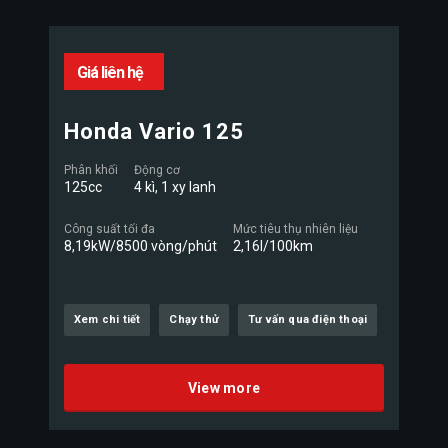
Giá liên hệ
Honda Vario 125
Phân khối
Động cơ
125cc
4 kì, 1 xy lanh
Công suất tối đa
Mức tiêu thụ nhiên liệu
8,19kW/8500 vòng/phút
2,16l/100km
Xem chi tiết
Chạy thử
Tư vấn qua điện thoại
View more