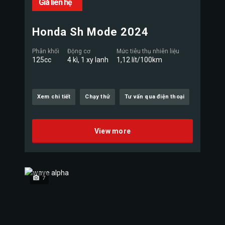
Giá liên hệ
Honda Sh Mode 2024
Phân khối
Động cơ
Mức tiêu thụ nhiên liệu
125cc
4 kì, 1 xy lanh
1,12 lít/100km
Xem chi tiết
Chạy thử
Tư vấn qua điện thoại
View more
7