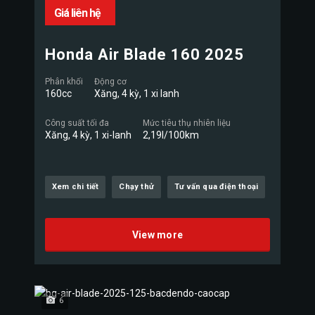
Giá liên hệ
Honda Air Blade 160 2025
Phân khối
Động cơ
160cc
Xăng, 4 kỳ, 1 xi lanh
Công suất tối đa
Mức tiêu thụ nhiên liệu
Xăng, 4 kỳ, 1 xi-lanh
2,19l/100km
Xem chi tiết
Chạy thử
Tư vấn qua điện thoại
View more
6