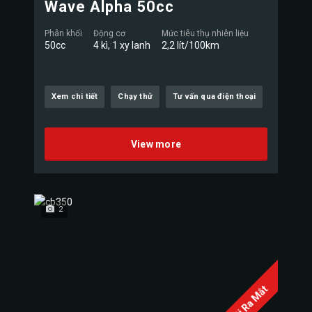
Wave Alpha 50cc
Phân khối
Động cơ
Mức tiêu thụ nhiên liệu
50cc
4 kì, 1 xy lanh
2,2 lít/100km
Xem chi tiết
Chạy thử
Tư vấn qua điện thoại
View more
2
Mới Ra Mắt