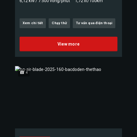
6,12 kW / 7.500 vòng/phút
1,72 lít/100km
Xem chi tiết
Chạy thử
Tư vấn qua điện thoại
View more
4