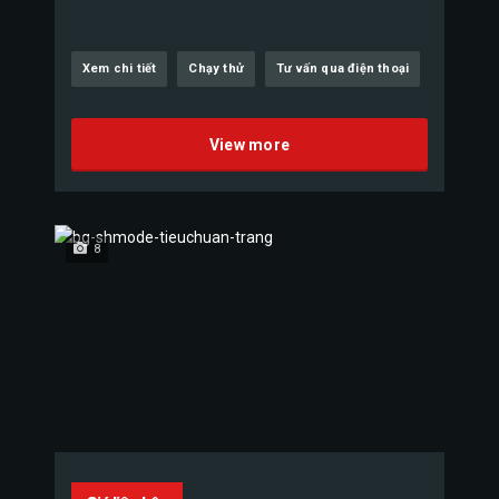
Xem chi tiết
Chạy thử
Tư vấn qua điện thoại
View more
8