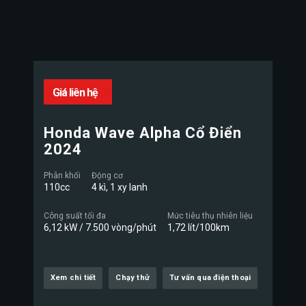
Giá liên hệ
Honda Wave Alpha Cổ Điển
2024
Phân khối
Động cơ
110cc
4 kì, 1 xy lanh
Công suất tối đa
Mức tiêu thụ nhiên liệu
6,12 kW / 7.500 vòng/phút
1,72 lít/100km
Xem chi tiết
Chạy thử
Tư vấn qua điện thoại