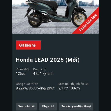
Phiên Bản Mới
Giá liên hệ
Honda LEAD 2025 (Mới)
Phân khối
Động cơ
125cc
4 kì, 1 xy lanh
Công suất tối đa
Mức tiêu thụ nhiên liệu
8,22kW/8500 vòng/ phút
2,1 lít/ 100km
Xem chi tiết
Chạy thử
Tư vấn qua điện thoại