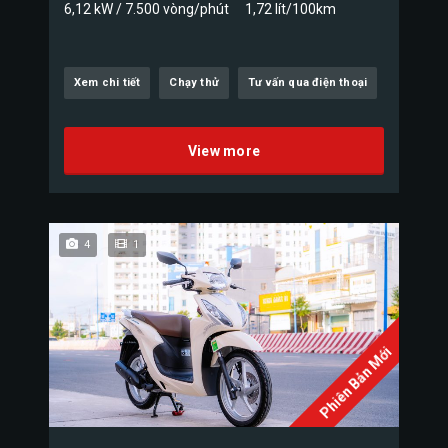
6,12 kW / 7.500 vòng/phút
1,72 lít/100km
Xem chi tiết
Chạy thử
Tư vấn qua điện thoại
View more
4
1
Phiên Bản Mới