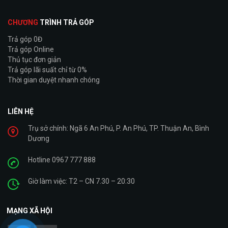
CHƯƠNG
TRÌNH TRẢ GÓP
Trả góp 0Đ
Trả góp Online
Thủ tục đơn giản
Trả góp lãi suất chỉ từ 0%
Thời gian duyệt nhanh chóng
LIÊN HỆ
Trụ sở chính: Ngã 6 An Phú, P. An Phú, TP. Thuận An, Bình
Dương
Hotline 0967 777 888
Giờ làm việc: T2 – CN 7.30 – 20:30
MẠNG XÃ HỘI