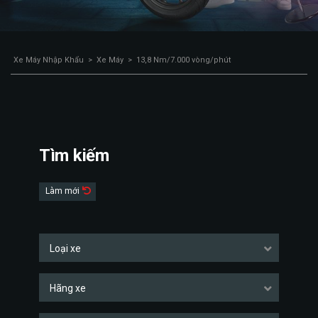
Xe Máy Nhập Khẩu
>
Xe Máy
>
13,8 Nm/7.000 vòng/phút
Tìm kiếm
Làm mới
Loại xe
Hãng xe