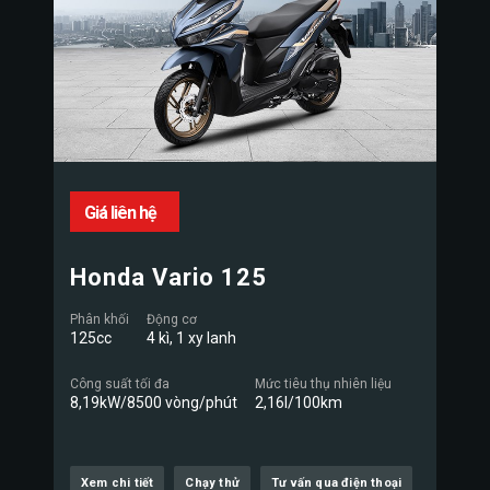
Giá liên hệ
Honda Vario 125
Phân khối
Động cơ
125cc
4 kì, 1 xy lanh
Công suất tối đa
Mức tiêu thụ nhiên liệu
8,19kW/8500 vòng/phút
2,16l/100km
Xem chi tiết
Chạy thử
Tư vấn qua điện thoại