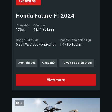
Giá liên hệ
Honda Future FI 2024
Phân khối
Động cơ
125cc
4 kì, 1 xy lanh
Công suất tối đa
Mức tiêu thụ nhiên liệu
6,83 kW/7.500 vòng/phút
1,47 lít/100km
Xem chi tiết
Chạy thử
Tư vấn qua điện thoại
View more
2