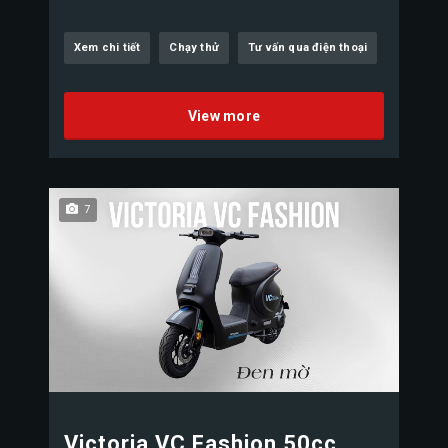
Xem chi tiết
Chạy thử
Tư vấn qua điện thoại
View more
7
Victoria VC Fashion 50cc