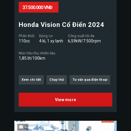
37.500.000 VNĐ
Honda Vision Cổ Điển 2024
Phân khối
Động cơ
Công suất tối đa
110cc
4 kì, 1 xy lanh
6,59kW/7.500rpm
Mức tiêu thụ nhiên liệu
1,85 lít/100km
Xem chi tiết
Chạy thử
Tư vấn qua điện thoại
View more
1