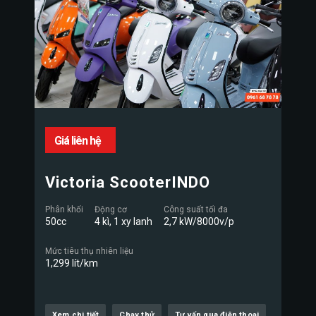
Giá liên hệ
Victoria ScooterINDO
Phân khối
Động cơ
Công suất tối đa
50cc
4 kì, 1 xy lanh
2,7 kW/8000v/p
Mức tiêu thụ nhiên liệu
1,299 lít/km
Xem chi tiết
Chạy thử
Tư vấn qua điện thoại