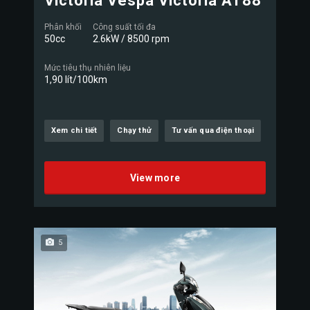
Victoria Vespa Victoria AT88
Phân khối
Công suất tối đa
50cc
2.6kW / 8500 rpm
Mức tiêu thụ nhiên liệu
1,90 lít/100km
Xem chi tiết
Chạy thử
Tư vấn qua điện thoại
View more
5