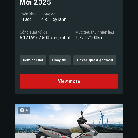
Mới 2025
Phân khối
Động cơ
110cc
4 kì, 1 xy lanh
Công suất tối đa
Mức tiêu thụ nhiên liệu
6,12 kW / 7.500 vòng/phút
1,72 lít/100km
Xem chi tiết
Chạy thử
Tư vấn qua điện thoại
View more
4