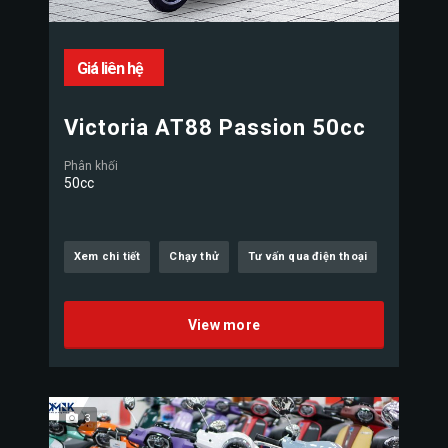
Giá liên hệ
Victoria AT88 Passion 50cc
Phân khối
50cc
Xem chi tiết
Chạy thử
Tư vấn qua điện thoại
View more
3