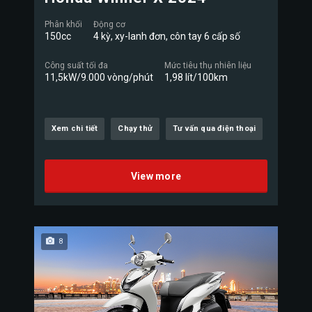
Phân khối
Động cơ
150cc
4 kỳ, xy-lanh đơn, côn tay 6 cấp số
Công suất tối đa
Mức tiêu thụ nhiên liệu
11,5kW/9.000 vòng/phút
1,98 lít/100km
Xem chi tiết
Chạy thử
Tư vấn qua điện thoại
View more
8