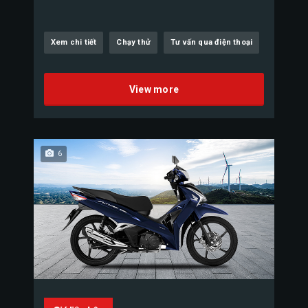
Xem chi tiết
Chạy thử
Tư vấn qua điện thoại
View more
6