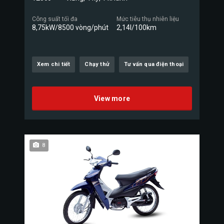
Công suất tối đa
Mức tiêu thụ nhiên liệu
8,75kW/8500 vòng/phút
2,14l/100km
Xem chi tiết
Chạy thử
Tư vấn qua điện thoại
View more
8