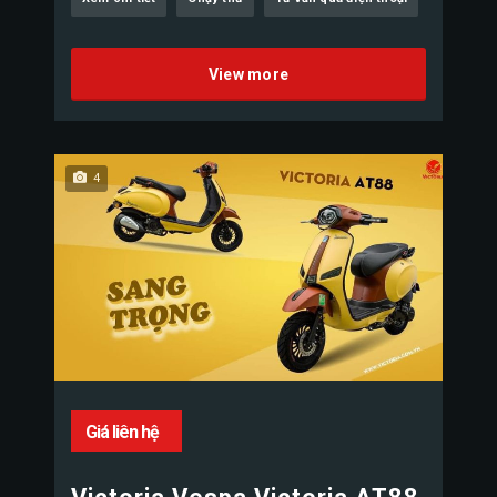
View more
4
Giá liên hệ