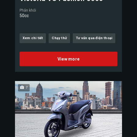
Phân khối
50cc
Xem chi tiết
Chạy thử
Tư vấn qua điện thoại
View more
7