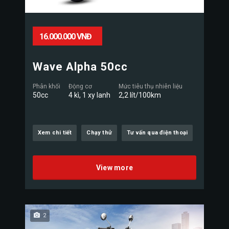
16.000.000 VNĐ
Wave Alpha 50cc
Phân khối
Động cơ
Mức tiêu thụ nhiên liệu
50cc
4 kì, 1 xy lanh
2,2 lít/100km
Xem chi tiết
Chạy thử
Tư vấn qua điện thoại
View more
2