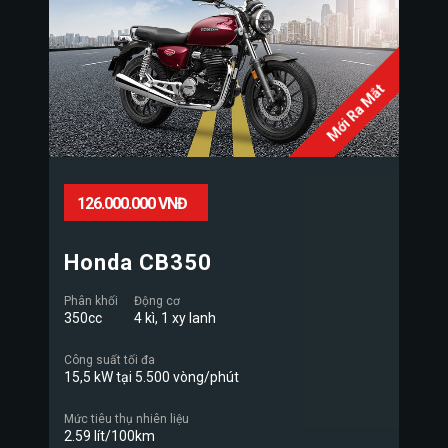
Mới Ra Mắt
126.000.000 VNĐ
Honda CB350
Phân khối
Động cơ
350cc
4 kì, 1 xy lanh
Công suất tối đa
15,5 kW tại 5.500 vòng/phút
Mức tiêu thụ nhiên liệu
2.59 lít/100km