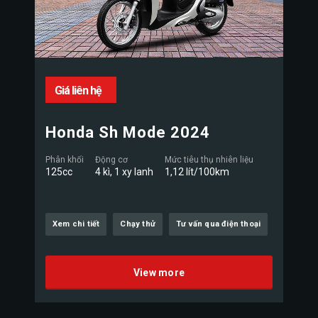
Giá liên hệ
Honda Sh Mode 2024
Phân khối
Động cơ
Mức tiêu thụ nhiên liệu
125cc
4 kì, 1 xy lanh
1,12 lít/100km
Xem chi tiết
Chạy thử
Tư vấn qua điện thoại
View more