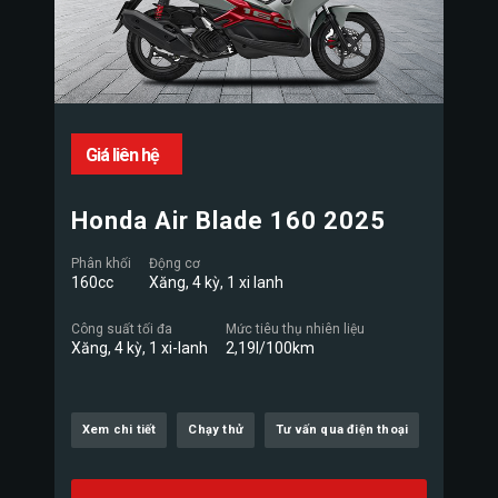
Giá liên hệ
Honda Air Blade 160 2025
Phân khối
Động cơ
160cc
Xăng, 4 kỳ, 1 xi lanh
Công suất tối đa
Mức tiêu thụ nhiên liệu
Xăng, 4 kỳ, 1 xi-lanh
2,19l/100km
Xem chi tiết
Chạy thử
Tư vấn qua điện thoại