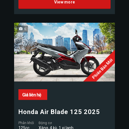
View more
6
Phiên Bản Mới
Giá liên hệ
Honda Air Blade 125 2025
Phân khối
Động cơ
125cc
Xăng, 4 kỳ, 1 xi lanh