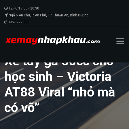
T2 - CN 7.30 - 20:30
Ngã 6 An Phú, P. An Phú, TP. Thuận An, Bình Dương
0967 777 888
Xe tay ga 50cc cho
học sinh – Victoria
AT88 Viral “nhỏ mà
có võ”