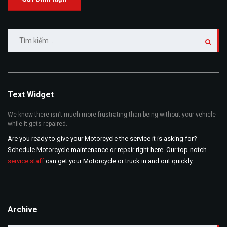
Tìm
kiếm
cho:
Text Widget
We know there isn’t much more frustrating than being without your vehicle
while it gets repaired.
Are you ready to give your Motorcycle the service it is asking for?
Schedule Motorcycle maintenance or repair right here. Our top-notch
service staff
can get your Motorcycle or truck in and out quickly.
Archive