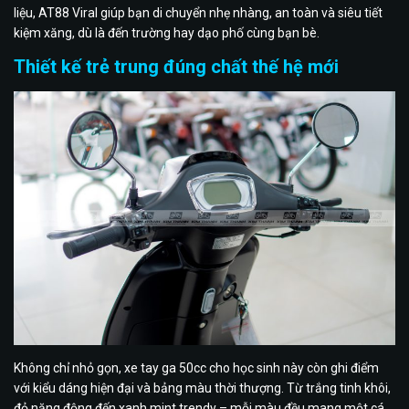
liệu, AT88 Viral giúp bạn di chuyển nhẹ nhàng, an toàn và siêu tiết
kiệm xăng, dù là đến trường hay dạo phố cùng bạn bè.
Thiết kế trẻ trung đúng chất thế hệ mới
Không chỉ nhỏ gọn, xe tay ga 50cc cho học sinh này còn ghi điểm
với kiểu dáng hiện đại và bảng màu thời thượng. Từ trắng tinh khôi,
đỏ năng động đến xanh mint trendy – mỗi màu đều mang một cá