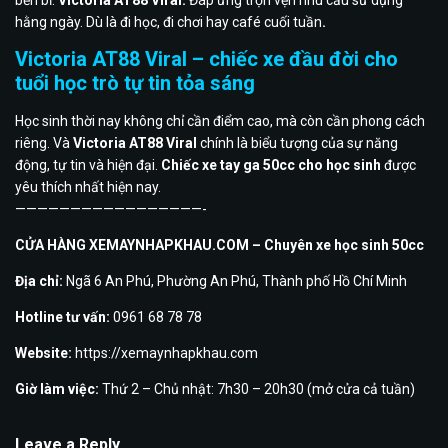
bền bỉ.
Victoria AT88 Viral.
Đáp ứng trọn vẹn nhu cầu sử dụng
hằng ngày. Dù là đi học, đi chơi hay café cuối tuần
.
Victoria AT88 Viral – chiếc xe đầu đời cho
tuổi học trò tự tin tỏa sáng
Học sinh thời nay không chỉ cần điểm cao, mà còn cần phong cách
riêng. Và
Victoria AT88 Viral
chính là biểu tượng của sự năng
động, tự tin và hiện đại.
Chiếc xe tay ga 50cc cho học sinh
được
yêu thích nhất hiện nay.
—————————————————-
CỬA HÀNG XEMAYNHAPKHAU.COM – Chuyên xe học sinh 50cc
Địa chỉ:
Ngã 6 An Phú, Phường An Phú, Thành phố Hồ Chí Minh
Hotline tư vấn:
0961 68 78 78
Website:
https://xemaynhapkhau.com
Giờ làm việc:
Thứ 2 – Chủ nhật: 7h30 – 20h30 (mở cửa cả tuần)
Leave a Reply