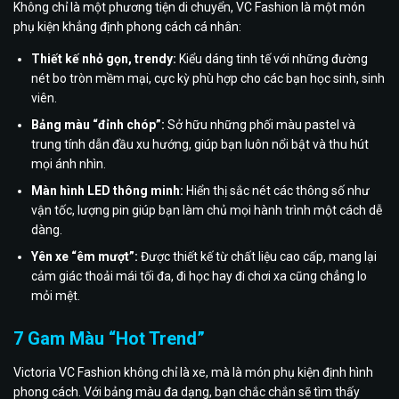
Không chỉ là một phương tiện di chuyển, VC Fashion là một món
phụ kiện khẳng định phong cách cá nhân:
Thiết kế nhỏ gọn, trendy:
Kiểu dáng tinh tế với những đường
nét bo tròn mềm mại, cực kỳ phù hợp cho các bạn học sinh, sinh
viên.
Bảng màu “đỉnh chóp”:
Sở hữu những phối màu pastel và
trung tính dẫn đầu xu hướng, giúp bạn luôn nổi bật và thu hút
mọi ánh nhìn.
Màn hình LED thông minh:
Hiển thị sắc nét các thông số như
vận tốc, lượng pin giúp bạn làm chủ mọi hành trình một cách dễ
dàng.
Yên xe “êm mượt”:
Được thiết kế từ chất liệu cao cấp, mang lại
cảm giác thoải mái tối đa, đi học hay đi chơi xa cũng chẳng lo
mỏi mệt.
7 Gam Màu “Hot Trend”
Victoria VC Fashion không chỉ là xe, mà là món phụ kiện định hình
phong cách. Với bảng màu đa dạng, bạn chắc chắn sẽ tìm thấy