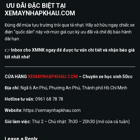
ƯU ĐÃI ĐẶC BIỆT TẠI
XEMAYNHAPKHAU.COM
Đừng để mùa tựu trường trôi qua tẻ nhạt. Hãy sở hữu ngay chiếc xe
điện “quốc dân” này với mức giá cực kỳ ưu đãi và chế độ bảo hành
dài hạn.
👉
Inbox cho XMNK ngay để được tư vấn chi tiết và nhận báo giá
tốt nhất nhé!
CỬA HÀNG
XEMAYNHAPKHAU.COM
– Chuyên xe học sinh 50cc
Địa chỉ:
Ngã 6 An Phú, Phường An Phú, Thành phố Hồ Chí Minh
Hotline tư vấn:
0961 68 78 78
Website:
https://xemaynhapkhau.com
Giờ làm việc:
Thứ 2 – Chủ nhật: 7h30 – 20h30 (mở cửa cả tuần)
Leave a Reply