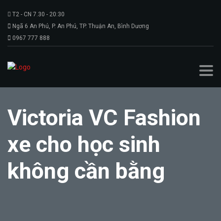
T2 - CN 7.30 - 20:30
Ngã 6 An Phú, P. An Phú, TP. Thuận An, Bình Dương
0967 777 888
Victoria VC Fashion
xe cho học sinh
không cần bằng