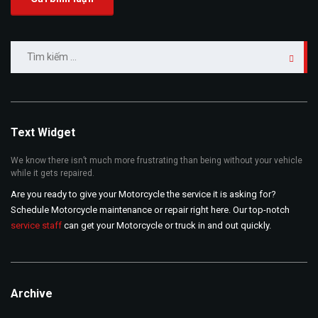
Tìm
kiếm
cho:
Text Widget
We know there isn’t much more frustrating than being without your vehicle
while it gets repaired.
Are you ready to give your Motorcycle the service it is asking for?
Schedule Motorcycle maintenance or repair right here. Our top-notch
service staff
can get your Motorcycle or truck in and out quickly.
Archive