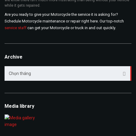
We know there isn’t much more frustrating than being without your vehicle
while it gets repaired.
Are you ready to give your Motorcycle the service it is asking for?
Schedule Motorcycle maintenance or repair right here. Our top-notch
service staff
can get your Motorcycle or truck in and out quickly.
Archive
Archive
Chọn tháng
Media library