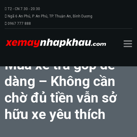
T2 - CN 7.30 - 20:30
Ngã 6 An Phú, P. An Phú, TP. Thuận An, Bình Dương
0967 777 888
Mua xe trả góp dễ
dàng – Không cần
chờ đủ tiền vẫn sở
hữu xe yêu thích