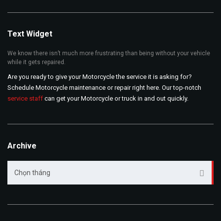
Text Widget
We know there isn’t much more frustrating than being without your vehicle
while it gets repaired.
Are you ready to give your Motorcycle the service it is asking for?
Schedule Motorcycle maintenance or repair right here. Our top-notch
service staff
can get your Motorcycle or truck in and out quickly.
Archive
Archive
Chọn tháng