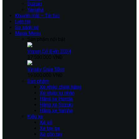
Suzuki
Yamaha
Khuyến mãi – Tin tức
Liên hệ
So sánh xe
Mega Menu
Sản phẩm nổi bật
Vision Cổ Điển 2024
37.500.000 VNĐ
Vinsky Crea 50cc
19.000.000 VNĐ
Sản phẩm
Xe nhập chính hãng
Xe nhập tư nhân
Hãng xe Honda
Hãng xe Suzuki
Hãng xe Yamha
Kiểu xe
Xe số
Xe tay ga
Xe côn tay