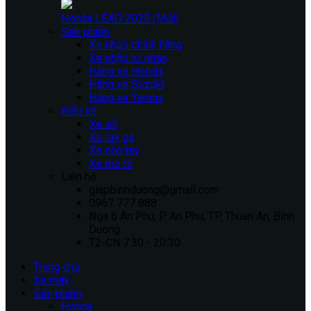
Honda LEAD 2025 (Mới)
Sản phẩm
Xe nhập chính hãng
Xe nhập tư nhân
Hãng xe Honda
Hãng xe Suzuki
Hãng xe Yamha
Kiểu xe
Xe số
Xe tay ga
Xe côn tay
Xe mô tô
Liên hệ
giapbinhduong@gmail.com
0967 777 888
Nga 6 An Phu, P. An Phu, TP. Thuan An, Binh
Duong
T2-CN 7:30 - 20:30
Trang chủ
Xe máy
Sản phẩm
Honda