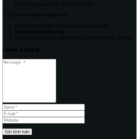
khách hàng yêu thích và đánh giá cao.
📌 Cách thức nhận khuyến mãi:
Ghé thăm trực tiếp hệ thống showroom của
Xemaynhapkhau.com
.
Hoặc liên hệ hotline để được tư vấn và đặt cọc giữ xe.
Leave a Reply