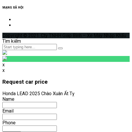
MẠNG XÃ HỘI
Copyright © 2021. Cty TNHH Giáp Bình – Xe Máy Nhập Khẩu
Tìm kiếm
x
x
Request car price
Honda LEAD 2025 Chào Xuân Ất Tỵ
Name
Email
Phone