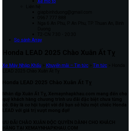
Xe mô tô
Liên hệ
giapbinhduong@gmail.com
0967 777 888
Nga 6 An Phu, P. An Phu, TP. Thuan An, Binh
Duong
T2-CN 7:30 - 20:30
So sánh
Array
Honda LEAD 2025 Chào Xuân Ất Tỵ
Xe Máy Nhập Khẩu
>
Khuyến mãi – Tin tức
>
Tin tức
>
Honda
LEAD 2025 Chào Xuân Ất Tỵ
Honda LEAD 2025 Chào Xuân Ất Tỵ
Nhân dịp Xuân Ất Tỵ, Xemaynhapkhau.com mang đến cho
quý khách hàng chương trình ưu đãi đặc biệt chưa từng
có. Đây là cơ hội tuyệt vời để bạn sở hữu một chiếc Honda
LEAD với giá trị vượt mong đợi!
ƯU ĐÃI CHÀO XUÂN ĐỘC QUYỀN DÀNH CHO KHÁCH
HÀNG TẠI XEMAYNHAPKHAU.COM