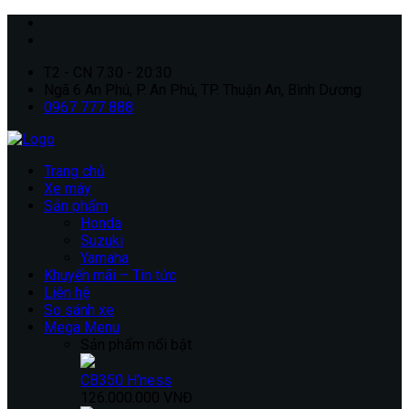
T2 - CN 7.30 - 20:30
Ngã 6 An Phú, P. An Phú, TP. Thuận An, Bình Dương
0967 777 888
Trang chủ
Xe máy
Sản phẩm
Honda
Suzuki
Yamaha
Khuyến mãi – Tin tức
Liên hệ
So sánh xe
Mega Menu
Sản phẩm nổi bật
CB350 H’ness
126.000.000 VNĐ