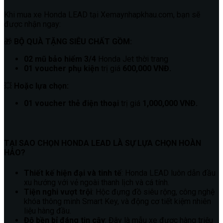
Khi mua xe Honda LEAD tại Xemaynhapkhau.com, bạn sẽ
được nhận ngay:
🎁
BỘ QUÀ TẶNG SIÊU CHẤT GỒM:
02 mũ bảo hiểm 3/4
Honda Jet thời trang
01 voucher phụ kiện
trị giá
600,000 VNĐ.
💥
Hoặc lựa chọn:
01 voucher thẻ điện thoại
trị giá
1,000,000 VNĐ.
TẠI SAO CHỌN HONDA LEAD LÀ SỰ LỰA CHỌN HOÀN
HẢO?
Thiết kế hiện đại và tinh tế
: Honda LEAD luôn dẫn đầu
xu hướng với vẻ ngoài thanh lịch và cá tính.
Tiện nghi vượt trội
: Hộc đựng đồ siêu rộng, công nghệ
khóa thông minh Smart Key, và động cơ tiết kiệm nhiên
liệu hàng đầu.
Độ bền bỉ đáng tin cậy
: Đây là mẫu xe được hàng triệu