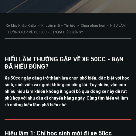
Xe Máy Nhập Khẩu
>
Khuyến mãi – Tin tức
>
Chưa phân loại
>
HIỂU LẦM
THƯỜNG GẶP VỀ XE 50CC – BẠN ĐÃ HIỂU ĐÚNG?
HIỂU LẦM THƯỜNG GẶP VỀ XE 50CC - BẠN
ĐÃ HIỂU ĐÚNG?
Xe 50cc ngày càng trở thành lựa chọn phổ biến, đặc biệt với học
sinh, sinh viên và người không có bằng lái. Tuy nhiên, vẫn còn
nhiều hiểu lầm khiến không ít người bỏ qua dòng xe này dù rất
phù hợp với nhu cầu di chuyển hàng ngày. Cùng tìm hiểu và làm
rõ những hiểu lầm phổ biến nhé.
Hiểu lầm 1: Chỉ học sinh mới đi xe 50cc