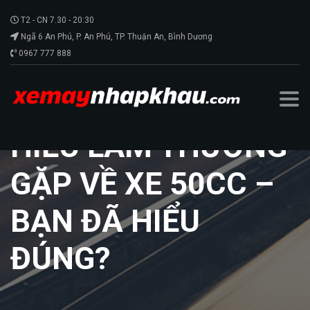
T2 - CN 7.30 - 20:30
Ngã 6 An Phú, P. An Phú, TP. Thuận An, Bình Dương
0967 777 888
HIỂU LẦM THƯỜNG
GẶP VỀ XE 50CC –
BẠN ĐÃ HIỂU
ĐÚNG?