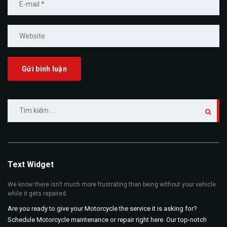
Tìm
kiếm
cho:
Text Widget
We know there isn’t much more frustrating than being without your vehicle
while it gets repaired.
Are you ready to give your Motorcycle the service it is asking for?
Schedule Motorcycle maintenance or repair right here. Our top-notch