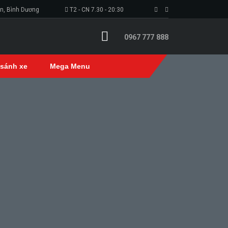
An, Bình Dương
T2 - CN 7.30 - 20:30
0967 777 888
 sánh xe
Mega Menu