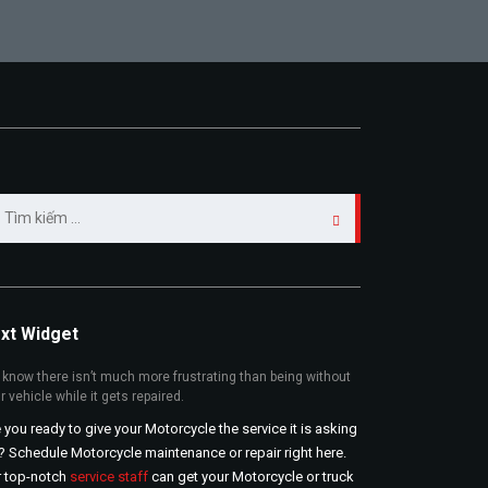
m
ếm
:
xt Widget
know there isn’t much more frustrating than being without
r vehicle while it gets repaired.
 you ready to give your Motorcycle the service it is asking
? Schedule Motorcycle maintenance or repair right here.
r top-notch
service staff
can get your Motorcycle or truck