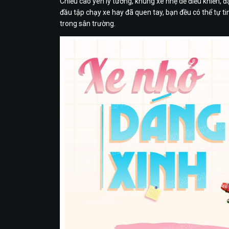
Chiều cao yên lý tưởng, khung xe nhẹ dễ điều khiển, đặ
đầu tập chạy xe hay đã quen tay, bạn đều có thể tự 
trong sân trường.