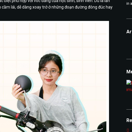
c biệt phù hợp với vóc dáng của học sinh, sinh viên. Dù là lần
in 
tin cầm lái, dễ dàng xoay trở ở những đoạn đường đông đúc hay
Ar
Ar
Me
Re