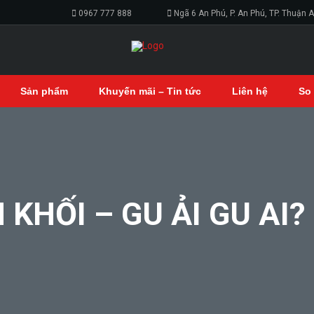
0967 777 888
Ngã 6 An Phú, P. An Phú, TP. Thuận 
Sản phẩm
Khuyến mãi – Tin tức
Liên hệ
So
KHỐI – GU ẢI GU AI?