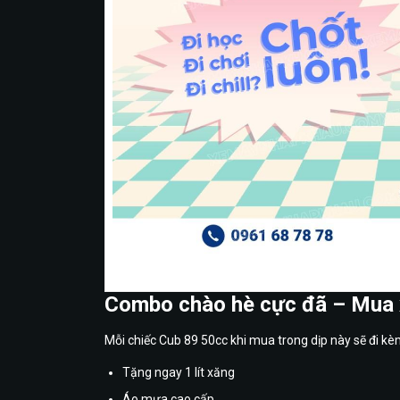
Không cần bằng lái
Combo chào hè cực đã – Mua 
Mỗi chiếc Cub 89 50cc khi mua trong dịp này sẽ đi k
Tặng ngay 1 lít xăng
Áo mưa cao cấp