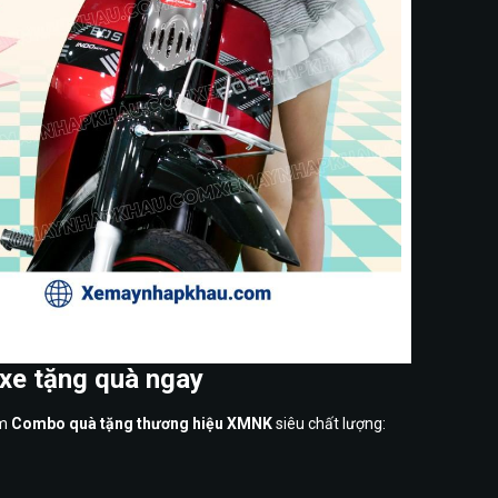
 – vi vu hè này thỏa thích
xe tặng quà ngay
èm
Combo quà tặng thương hiệu XMNK
siêu chất lượng: