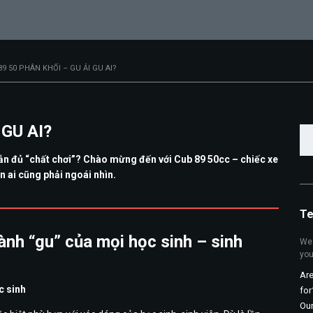
9 50 PHÂN KHỐI – GU ẢI GU AI?
 GU AI?
Tì
ki
ẫn đủ “chất chơi”? Chào mừng đến với Cub 89 50cc – chiếc xe
cho
 ai cũng phải ngoái nhìn.
Te
ành “gu” của mọi học sinh – sinh
We 
you
Are
c sinh
for
Ou