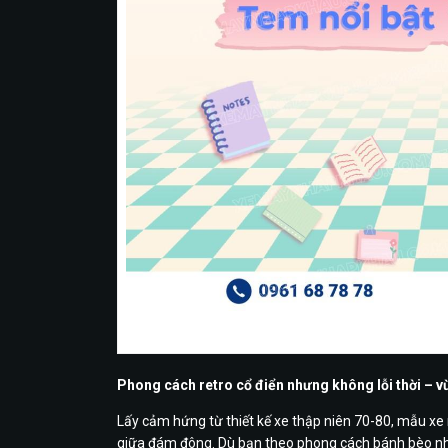
Thiết kế nhỏ gọn, dáng x
Phong cách retro cổ điển nhưng không lỗi thời – v
Lấy cảm hứng từ thiết kế xe thập niên 70-80, mẫu xe 
giữa đám đông. Dù bạn theo phong cách bánh bèo nhẹ 