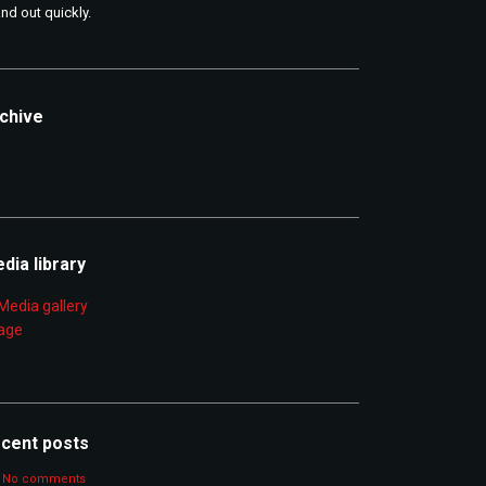
and out quickly.
chive
chive
dia library
cent posts
No comments