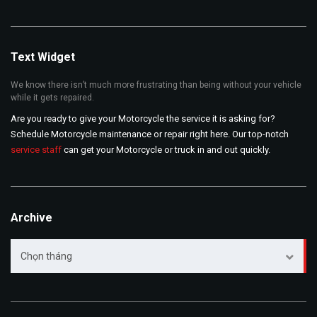
cho:
Text Widget
We know there isn’t much more frustrating than being without your vehicle
while it gets repaired.
Are you ready to give your Motorcycle the service it is asking for?
Schedule Motorcycle maintenance or repair right here. Our top-notch
service staff
can get your Motorcycle or truck in and out quickly.
Archive
Archive
Chọn tháng