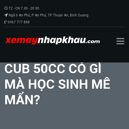
T2 - CN 7.30 - 20:30
Ngã 6 An Phú, P. An Phú, TP. Thuận An, Bình Dương
0967 777 888
CUB 50CC CÓ GÌ
MÀ HỌC SINH MÊ
MẨN?