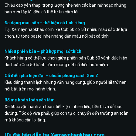
Chiều cao yên thấp, trọng lượng nhẹ nên các bạn nữ hoặc những
bạn mới tập lái đều có thể tự tin cầm lái.
Đa dạng màu sắc – thể hiện cá tính riêng
Tại Xemaynhapkhau.com, xe Cub 50 có rất nhiều màu sắc để lựa
chọn, từ tone pastel nhẹ nhàng đến màu nổi bật cá tính.
Nhiều phiên bản – phù hợp mọi sở thích
Khách hàng có thể lựa chọn giữa phiên bản Cub 50 vành đúc hiện
đại hoặc Cub 50 bánh căm mang nét cổ điển hoài niệm.
Cổ điển pha hiện đại – chuẩn phong cách Gen Z
Kiểu dáng thanh lịch nhưng vẫn năng động, giúp người lái trở nên
nổi bật trên mọi hành trình.
Bố mẹ hoàn toàn yên tâm
Xe 50cc vận hành an toàn, tiết kiệm nhiên liệu, bền bỉ và dễ bảo
dưỡng. Tốc độ vừa phải, giúp con tự di chuyển đến trường an toàn
mà không cần lo lắng.
Ưu đãi hấp dẫn tại Xemaynhapkhau.com