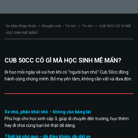
Xe Máy Nhập Khẩu
>
Khuyến mãi – Tin tức
>
Tin tức
>
CUB 50CC CÓ GÌ MÀ
HỌC SINH MÊ MẨN?
CUB 50CC CÓ GÌ MÀ HỌC SINH MÊ MẨN?
Đi học mỗi ngày sẽ vui hơn khi có “người bạn nhỏ” Cub 50cc đồng
hành cùng chúng mình. Bố mẹ yên tâm, không cần vất vả đưa đón.
Xe nhỏ, phân khối nhỏ – không cần bằng lái
Phù hợp cho học sinh cấp 3, giúp di chuyển đến trường, học thêm
hay đi chơi cùng bạn bè thật dễ dàng.
Thiết kế nhỏ gọn – dễ điều khiển, dễ dắt xe