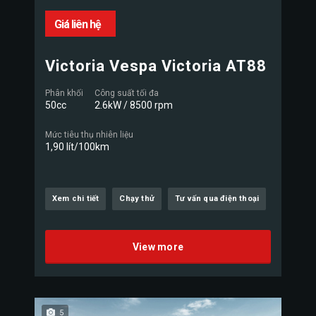
Giá liên hệ
Victoria Vespa Victoria AT88
Phân khối
Công suất tối đa
50cc
2.6kW / 8500 rpm
Mức tiêu thụ nhiên liệu
1,90 lít/100km
Xem chi tiết
Chạy thử
Tư vấn qua điện thoại
View more
5