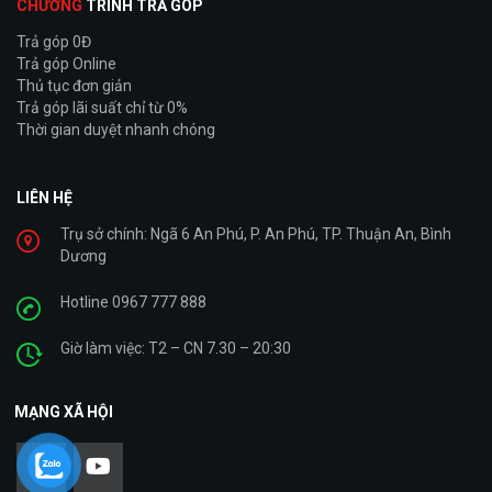
CHƯƠNG
TRÌNH TRẢ GÓP
Trả góp 0Đ
Trả góp Online
Thủ tục đơn giản
Trả góp lãi suất chỉ từ 0%
Thời gian duyệt nhanh chóng
LIÊN HỆ
Trụ sở chính: Ngã 6 An Phú, P. An Phú, TP. Thuận An, Bình
Dương
Hotline 0967 777 888
Giờ làm việc: T2 – CN 7.30 – 20:30
MẠNG XÃ HỘI