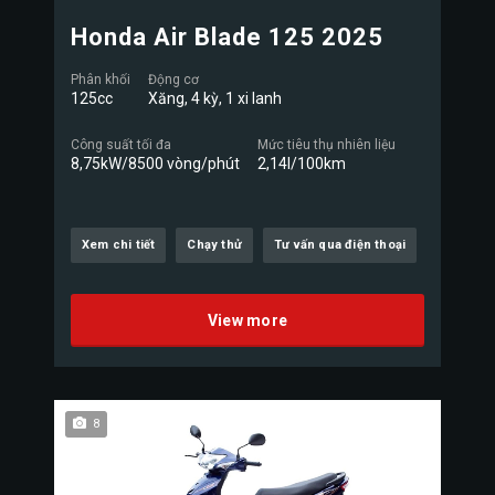
Honda Air Blade 125 2025
Phân khối
Động cơ
125cc
Xăng, 4 kỳ, 1 xi lanh
Công suất tối đa
Mức tiêu thụ nhiên liệu
8,75kW/8500 vòng/phút
2,14l/100km
Xem chi tiết
Chạy thử
Tư vấn qua điện thoại
View more
8