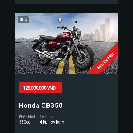
2
Mới Ra Mắt
126.000.000 VNĐ
Honda CB350
Phân khối
Động cơ
350cc
4 kì, 1 xy lanh