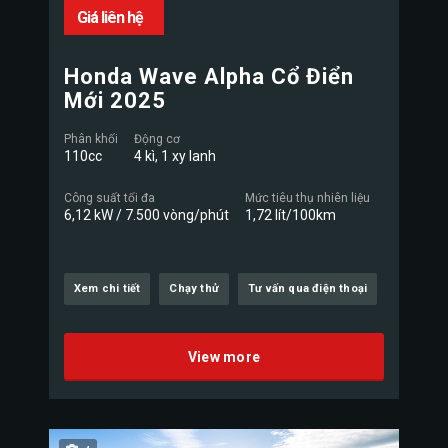
Giá liên hệ
Honda Wave Alpha Cổ Điển
Mới 2025
Phân khối
Động cơ
110cc
4 kì, 1 xy lanh
Công suất tối đa
Mức tiêu thụ nhiên liệu
6,12 kW / 7.500 vòng/phút
1,72 lít/100km
Xem chi tiết
Chạy thử
Tư vấn qua điện thoại
View more