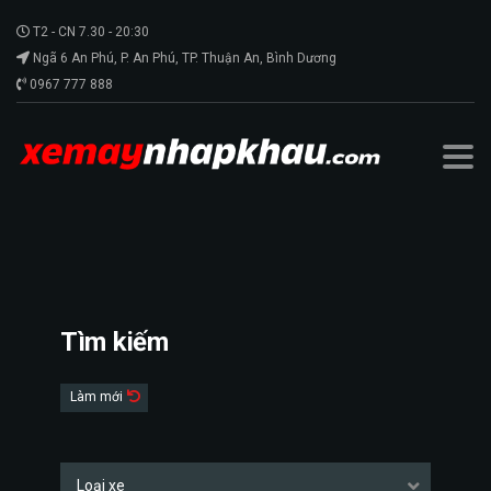
T2 - CN 7.30 - 20:30
Ngã 6 An Phú, P. An Phú, TP. Thuận An, Bình Dương
0967 777 888
Xe Máy Nhập Khẩu
>
Xe Máy
>
15,5 kW tại 5.500 vòng/phút
Tìm kiếm
Làm mới
Loại xe