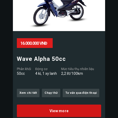
16.000.000 VNĐ
Wave Alpha 50cc
Phân khối
Động cơ
Mức tiêu thụ nhiên liệu
50cc
4 kì, 1 xy lanh
2,2 lít/100km
Xem chi tiết
Chạy thử
Tư vấn qua điện thoại
View more