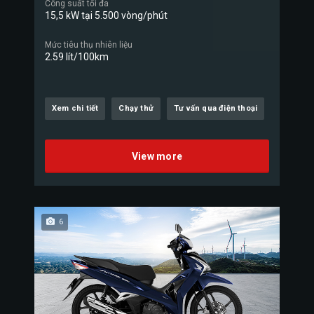
Công suất tối đa
15,5 kW tại 5.500 vòng/phút
Mức tiêu thụ nhiên liệu
2.59 lít/100km
Xem chi tiết
Chạy thử
Tư vấn qua điện thoại
View more
6