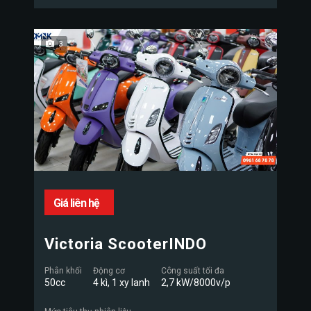
3
Giá liên hệ
Victoria ScooterINDO
Phân khối
Động cơ
Công suất tối đa
50cc
4 kì, 1 xy lanh
2,7 kW/8000v/p