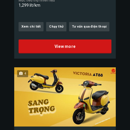
Mức tiêu thụ nhiên liệu
1,299 lít/km
Xem chi tiết
Chạy thử
Tư vấn qua điện thoại
View more
4