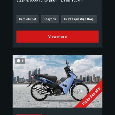
8,22kW/8500 vòng/ phút
2,1 lít/ 100km
Xem chi tiết
Chạy thử
Tư vấn qua điện thoại
View more
3
Phiên Bản Mới