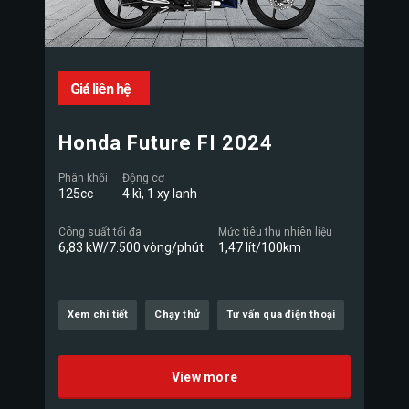
Giá liên hệ
Honda Future FI 2024
Phân khối
Động cơ
125cc
4 kì, 1 xy lanh
Công suất tối đa
Mức tiêu thụ nhiên liệu
6,83 kW/7.500 vòng/phút
1,47 lít/100km
Xem chi tiết
Chạy thử
Tư vấn qua điện thoại
View more