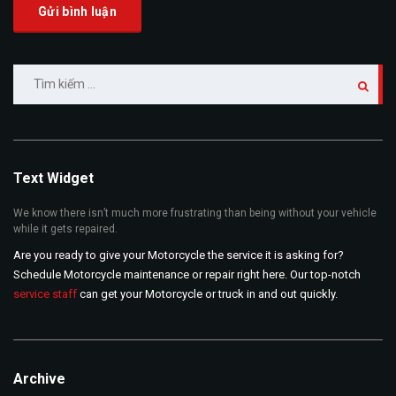
Tìm
kiếm
cho:
Text Widget
We know there isn’t much more frustrating than being without your vehicle
while it gets repaired.
Are you ready to give your Motorcycle the service it is asking for?
Schedule Motorcycle maintenance or repair right here. Our top-notch
service staff
can get your Motorcycle or truck in and out quickly.
Archive