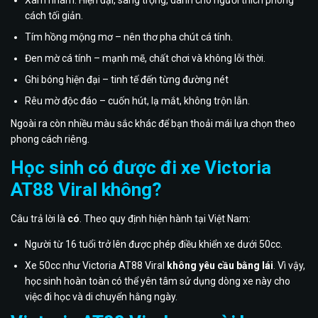
Xám nhám: Hiện đại, sang trọng, dành cho người thích phong
cách tối giản.
Tím hồng mộng mơ – nên thơ pha chút cá tính.
Đen mờ cá tính – mạnh mẽ, chất chơi và không lỗi thời.
Ghi bóng hiện đại – tinh tế đến từng đường nét
Rêu mờ độc đáo – cuốn hút, lạ mắt, không trộn lẫn.
Ngoài ra còn nhiều màu sắc khác để bạn thoải mái lựa chọn theo
phong cách riêng.
Học sinh có được đi xe Victoria
AT88 Viral không?
Câu trả lời là
có
. Theo quy định hiện hành tại Việt Nam:
Người từ 16 tuổi trở lên được phép điều khiển xe dưới 50cc.
Xe 50cc như Victoria AT88 Viral
không yêu cầu bằng lái
. Vì vậy,
học sinh hoàn toàn có thể yên tâm sử dụng dòng xe này cho
việc đi học và di chuyển hằng ngày.