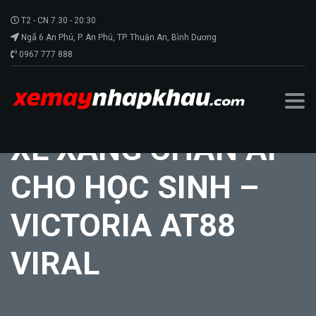
T2 - CN 7.30 - 20:30
Ngã 6 An Phú, P. An Phú, TP. Thuận An, Bình Dương
0967 777 888
XE XĂNG CHÂN ÁI
CHO HỌC SINH –
VICTORIA AT88
VIRAL