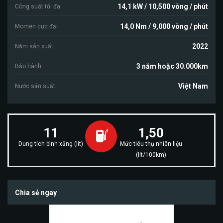
14,1 kW / 10,500 vòng / phút
Công suất tối đa
14,0 Nm / 9,000 vòng / phút
Momen cực đại
2022
Năm sản xuất
3 năm hoặc 30.000km
Bảo hành
Việt Nam
Nước sản suất
11
1,50
Dung tích bình xăng (lít)
Mức tiêu thụ nhiên liệu
(lít/100km)
Chia sẻ ngay