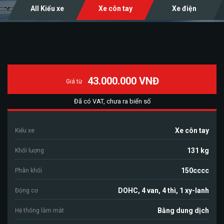
All Kiểu xe
Xe côn tay
Xe điện
43.000.000 VNĐ
Giá từ
Đã có VAT, chưa ra biển số
Xe côn tay
Kiểu xe
131 kg
Khối lượng
150cccc
Phân khối
DOHC, 4 van, 4 thì, 1 xy-lanh
Động cơ
Bằng dung dịch
Hệ thống làm mát