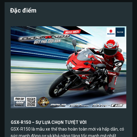
Đặc điểm
GSX-R150 – SỰ LỰA CHỌN TUYỆT VỜI
GSX-R150 là mẫu xe thể thao hoàn toàn mới và hấp dẫn, có
sức mạnh động cơ và khả năng tăng tốc mạnh mẽ nhất