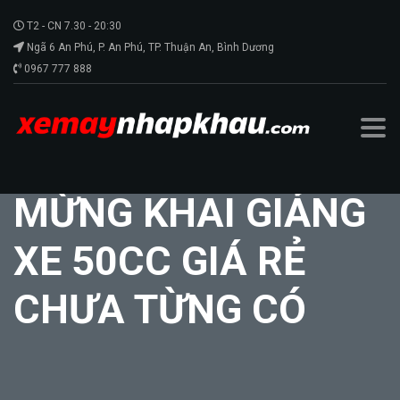
T2 - CN 7.30 - 20:30
Ngã 6 An Phú, P. An Phú, TP. Thuận An, Bình Dương
0967 777 888
MỪNG KHAI GIẢNG
XE 50CC GIÁ RẺ
CHƯA TỪNG CÓ