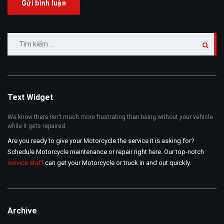
Tìm
kiếm
cho:
Text Widget
We know there isn’t much more frustrating than being without your vehicle
while it gets repaired.
Are you ready to give your Motorcycle the service it is asking for?
Schedule Motorcycle maintenance or repair right here. Our top-notch
service staff
can get your Motorcycle or truck in and out quickly.
Archive