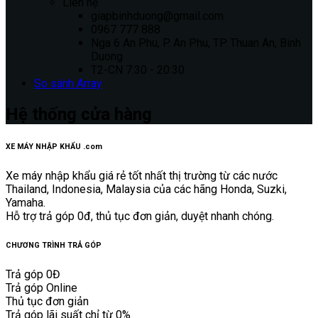
Liên hệ
giapbinhduong@gmail.com
0967 777 888
Nga 6 An Phu, P. An Phu, TP. Thuan An, Binh
Duong
T2-CN 7:30 - 20:30
So sánh
Array
Hệ thống cửa hàng
XE MÁY NHẬP KHẨU .com
Xe máy nhập khẩu giá rẻ tốt nhất thị trường từ các nước
Thailand, Indonesia, Malaysia của các hãng Honda, Suzki,
Yamaha.
Hỗ trợ trả góp 0đ, thủ tục đơn giản, duyệt nhanh chóng.
CHƯƠNG TRÌNH TRẢ GÓP
Trả góp 0Đ
Trả góp Online
Thủ tục đơn giản
Trả góp lãi suất chỉ từ 0%