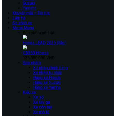
Suzuki
Yamaha
Khuyến mãi – Tin tức
Liên hệ
So sánh xe
Mega Menu
Sản phẩm nổi bật
Honda LEAD 2025 (Mới)
CB350 H’ness
126.000.000 VNĐ
Sản phẩm
Xe nhập chính hãng
Xe nhập tư nhân
Hãng xe Honda
Hãng xe Suzuki
Hãng xe Yamha
Kiểu xe
Xe số
Xe tay ga
Xe côn tay
Xe mô tô