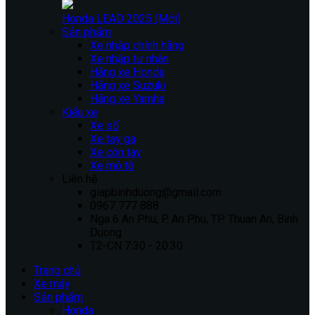
Honda LEAD 2025 (Mới)
Sản phẩm
Xe nhập chính hãng
Xe nhập tư nhân
Hãng xe Honda
Hãng xe Suzuki
Hãng xe Yamha
Kiểu xe
Xe số
Xe tay ga
Xe côn tay
Xe mô tô
Liên hệ
giapbinhduong@gmail.com
0967 777 888
Nga 6 An Phu, P. An Phu, TP. Thuan An, Binh
Duong
T2-CN 7:30 - 20:30
Trang chủ
Xe máy
Sản phẩm
Honda