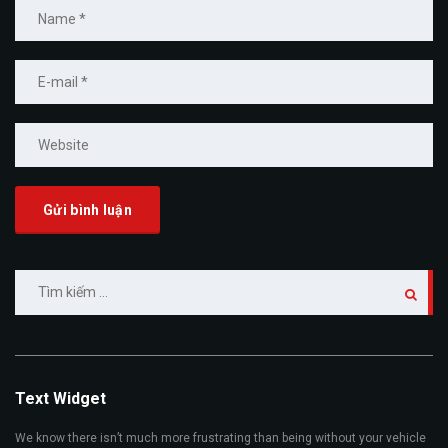
Tìm
kiếm
cho:
Text Widget
We know there isn’t much more frustrating than being without your vehicle