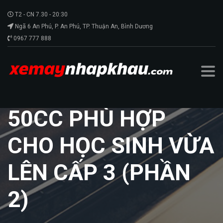
T2 - CN 7.30 - 20:30
Ngã 6 An Phú, P. An Phú, TP. Thuận An, Bình Dương
0967 777 888
GỢI Ý 3 DÒNG XE
50CC PHÙ HỢP
CHO HỌC SINH VỪA
LÊN CẤP 3 (PHẦN
2)