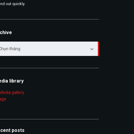
and out quickly.
chive
chive
Chọn tháng
dia library
cent posts