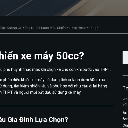
 Đáp: Không Có Bằng Lái Có Được Điều Khiển Xe Máy 50cc Không?
hiển xe máy 50cc?
Tì
ki
cho
iều phụ huynh thắc mắc khi chọn xe cho con khi bước vào THPT.
ợc phép điều khiển xe máy có dung tích xi-lanh dưới 50cc mà
 dụng, tiết kiệm nhiên liệu và phù hợp với nhu cầu đi lại hằng
Te
inh THPT và người mới bắt đầu sử dụng xe máy.
We 
you
Are
ều Gia Đình Lựa Chọn?
for
Ou