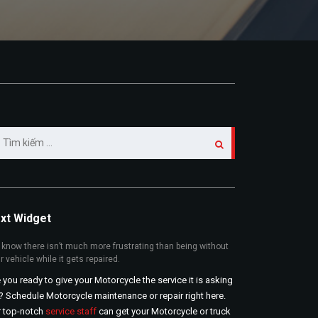
m
ếm
:
xt Widget
know there isn’t much more frustrating than being without
r vehicle while it gets repaired.
 you ready to give your Motorcycle the service it is asking
? Schedule Motorcycle maintenance or repair right here.
r top-notch
service staff
can get your Motorcycle or truck