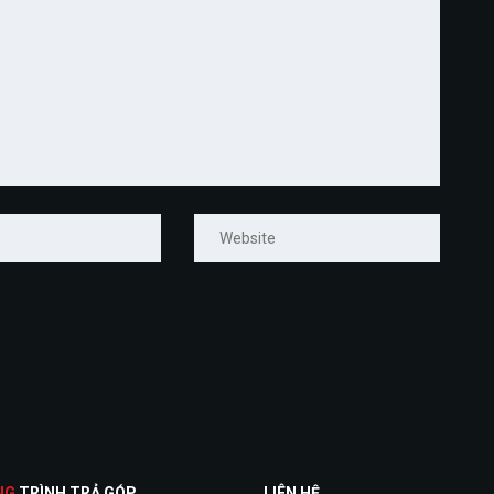
NG
TRÌNH TRẢ GÓP
LIÊN HỆ