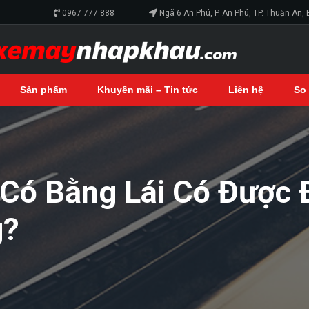
0967 777 888
Ngã 6 An Phú, P. An Phú, TP. Thuận An,
Sản phẩm
Khuyến mãi – Tin tức
Liên hệ
So
 Có Bằng Lái Có Được 
g?