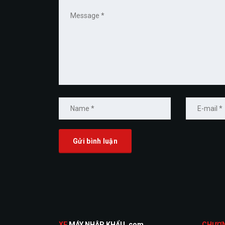
XE
MÁY NHẬP KHẨU .com
CHƯƠ