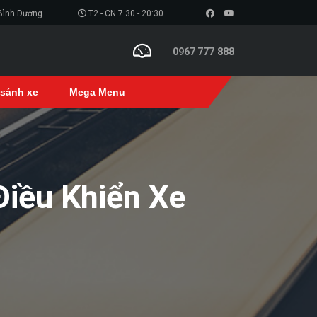
 Bình Dương
T2 - CN 7.30 - 20:30
0967 777 888
 sánh xe
Mega Menu
Điều Khiển Xe