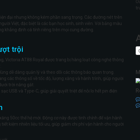
Ou
tr
iện đại nhưng không kém phần sang trọng. Các đường nét trên
gười Việt, đặc biệt là các bạn học sinh, sinh viên. Với bảng màu
g khẳng định cá tính riêng trên mọi cung đường.
ượt trội
Ar
ng, Victoria AT88 Royal được trang bị hàng loạt công nghệ thông
:
M
ùng dễ dàng quản lý và theo dõi các thông báo quan trọng.
ràng các thông số về tốc độ, lượng xăng và hành trình, giúp người
ưới trời nắng gắt.
R
sạc USB và Type-C, giúp giải quyết triệt để nỗi lo hết pin điện
n
 xăng 50cc thế hệ mới. Động cơ này được tinh chỉnh để vận hành
 tiết kiệm nhiên liệu tối ưu, giúp giảm chi phí vận hành cho người
 với: