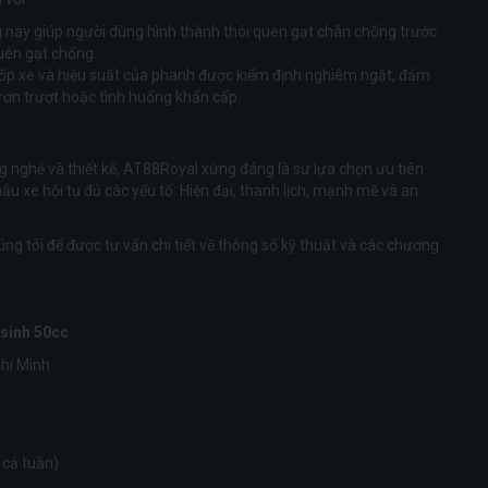
 này giúp người dùng hình thành thói quen gạt chân chống trước
quên gạt chống.
p xe và hiệu suất của phanh được kiểm định nghiêm ngặt, đảm
trơn trượt hoặc tình huống khẩn cấp.
g nghệ và thiết kế, AT88Royal xứng đáng là sự lựa chọn ưu tiên
u xe hội tụ đủ các yếu tố: Hiện đại, thanh lịch, mạnh mẽ và an
úng tôi để được tư vấn chi tiết về thông số kỹ thuật và các chương
sinh 50cc
hí Minh
 cả tuần)