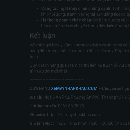
Công tắc ngắt máy chân chống cạnh:
Tính năng
khi khởi động, tránh những tai nạn đáng tiếc do 
Hệ thống phanh chắc chắn:
Độ bám đường của lố
bảo an toàn khi di chuyển trong điều kiện đường 
Kết luận
Với mức giá hợp lý cùng những ưu điểm vượt trội về côn
hàng đầu trong phân khúc xe ga 50cc hiện nay. Đây là mẫ
toàn.
Quý khách hàng quan tâm có thể liên hệ trực tiếp với ch
trình ưu đãi mới nhất.
—————————————————-
CỬA HÀNG
XEMAYNHAPKHAU.COM
– Chuyên xe học 
Địa chỉ:
Ngã 6 An Phú, Phường An Phú, Thành phố Hồ C
Hotline tư vấn:
0961 68 78 78
Website:
https://xemaynhapkhau.com
Giờ làm việc:
Thứ 2 – Chủ nhật: 7h30 – 20h30 (mở cửa