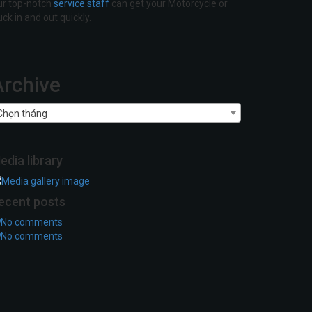
r top-notch
service staff
can get your Motorcycle or
uck in and out quickly.
Archive
chive
Chọn tháng
edia library
ecent posts
No comments
No comments