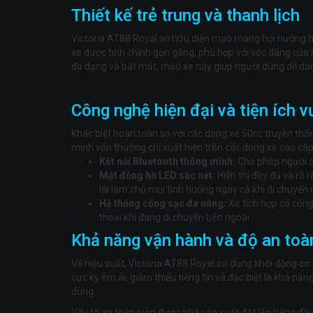
Thiết kế trẻ trung và thanh lịch
Victoria AT88 Royal sở hữu diện mạo mang hơi hướng h
xe được tinh chỉnh gọn gàng, phù hợp với vóc dáng của n
đa dạng và bắt mắt, mẫu xe này giúp người dùng dễ dàn
Công nghệ hiện đại và tiện ích v
Khác biệt hoàn toàn so với các dòng xe 50cc truyền thố
minh vốn thường chỉ xuất hiện trên các dòng xe cao cấp
Kết nối Bluetooth thông minh:
Cho phép người d
Mặt đồng hồ LED sắc nét:
Hiển thị đầy đủ và rõ 
lái làm chủ mọi tình huống ngay cả khi di chuyển d
Hệ thống cổng sạc đa năng:
Xe tích hợp cả cổng 
thoại khi đang di chuyển bên ngoài.
Khả năng vận hành và độ an toà
Về hiệu suất, Victoria AT88 Royal sử dụng khối động cơ
cực kỳ êm ái, giảm thiểu tiếng ồn và đặc biệt là khả năng
dùng.
Yếu tố an toàn luôn được nhà sản xuất đặt lên hàng đầu