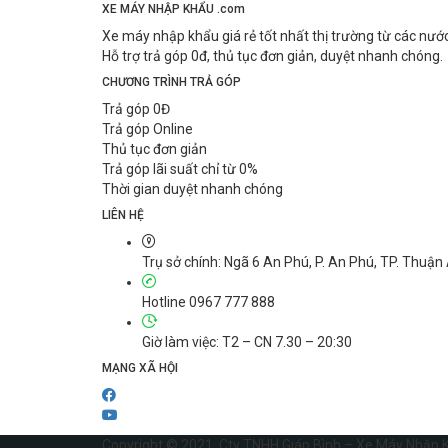
XE
MÁY NHẬP KHẨU .com
Xe máy nhập khẩu giá rẻ tốt nhất thị trường từ các nư
Hỗ trợ trả góp 0đ, thủ tục đơn giản, duyệt nhanh chóng.
CHƯƠNG
TRÌNH TRẢ GÓP
Trả góp 0Đ
Trả góp Online
Thủ tục đơn giản
Trả góp lãi suất chỉ từ 0%
Thời gian duyệt nhanh chóng
LIÊN HỆ
Trụ sở chính: Ngã 6 An Phú, P. An Phú, TP. Thuận
Hotline 0967 777 888
Giờ làm việc: T2 – CN 7.30 – 20:30
MẠNG XÃ HỘI
Copyright © 2021. Cty TNHH Giáp Bình – Xe Máy Nhập 