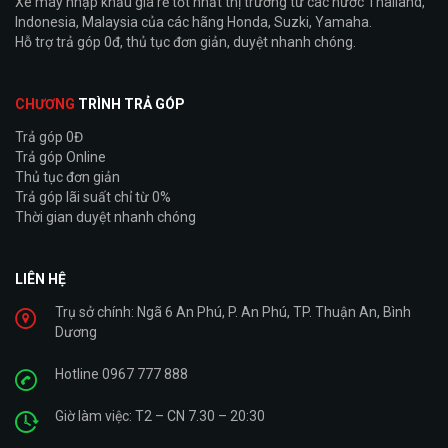
Xe máy nhập khẩu giá rẻ tốt nhất thị trường từ các nước Thailand,
Indonesia, Malaysia của các hãng Honda, Suzki, Yamaha.
Hỗ trợ trả góp 0đ, thủ tục đơn giản, duyệt nhanh chóng.
CHƯƠNG
TRÌNH TRẢ GÓP
Trả góp 0Đ
Trả góp Online
Thủ tục đơn giản
Trả góp lãi suất chỉ từ 0%
Thời gian duyệt nhanh chóng
LIÊN HỆ
Trụ sở chính: Ngã 6 An Phú, P. An Phú, TP. Thuận An, Bình
Dương
Hotline 0967 777 888
Giờ làm việc: T2 – CN 7.30 – 20:30