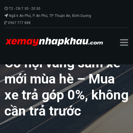
T2 - CN 7.30 - 20:30
Ngã 6 An Phú, P. An Phú, TP. Thuận An, Bình Dương
0967 777 888
Cơ hội vàng sắm xe
mới mùa hè – Mua
xe trả góp 0%, không
cần trả trước