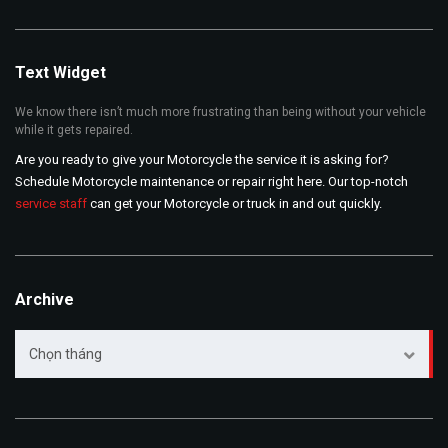
Text Widget
We know there isn’t much more frustrating than being without your vehicle
while it gets repaired.
Are you ready to give your Motorcycle the service it is asking for?
Schedule Motorcycle maintenance or repair right here. Our top-notch
service staff
can get your Motorcycle or truck in and out quickly.
Archive
Archive
Chọn tháng