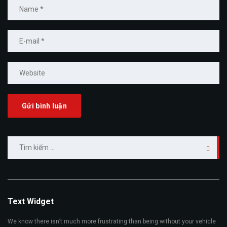
Tìm
kiếm
cho:
Text Widget
We know there isn’t much more frustrating than being without your vehicle