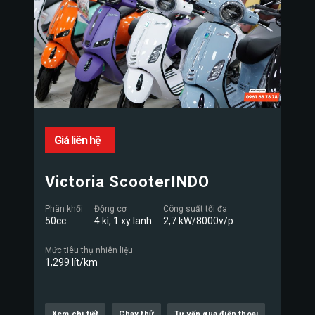
Giá liên hệ
Victoria ScooterINDO
Phân khối
Động cơ
Công suất tối đa
50cc
4 kì, 1 xy lanh
2,7 kW/8000v/p
Mức tiêu thụ nhiên liệu
1,299 lít/km
Xem chi tiết
Chạy thử
Tư vấn qua điện thoại