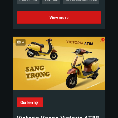
View more
4
Giá liên hệ