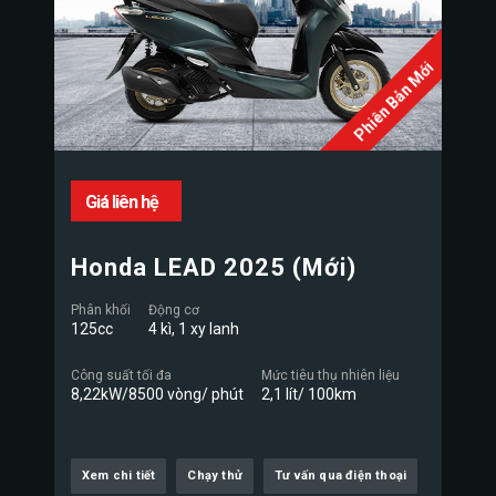
Phiên Bản Mới
Giá liên hệ
Honda LEAD 2025 (Mới)
Phân khối
Động cơ
125cc
4 kì, 1 xy lanh
Công suất tối đa
Mức tiêu thụ nhiên liệu
8,22kW/8500 vòng/ phút
2,1 lít/ 100km
Xem chi tiết
Chạy thử
Tư vấn qua điện thoại