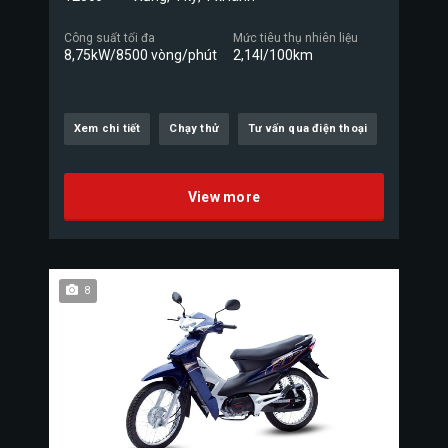
Công suất tối đa
Mức tiêu thụ nhiên liệu
8,75kW/8500 vòng/phút
2,14l/100km
Xem chi tiết
Chạy thử
Tư vấn qua điện thoại
View more
8