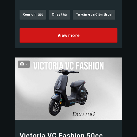
Xem chi tiết
Chạy thử
Tư vấn qua điện thoại
View more
7
Victoria VC Fashion 50cc