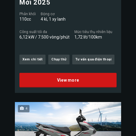
Mới 2025
Phân khối
Động cơ
110cc
4 kì, 1 xy lanh
Công suất tối đa
Mức tiêu thụ nhiên liệu
6,12 kW / 7.500 vòng/phút
1,72 lít/100km
Xem chi tiết
Chạy thử
Tư vấn qua điện thoại
View more
4