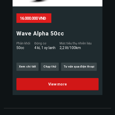
16.000.000 VNĐ
Wave Alpha 50cc
Phân khối
Động cơ
Mức tiêu thụ nhiên liệu
50cc
4 kì, 1 xy lanh
2,2 lít/100km
Xem chi tiết
Chạy thử
Tư vấn qua điện thoại
View more