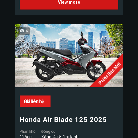
View more
6
Phiên Bản Mới
Giá liên hệ
Honda Air Blade 125 2025
Phân khối
Động cơ
125cc
Xăng, 4 kỳ, 1 xi lanh