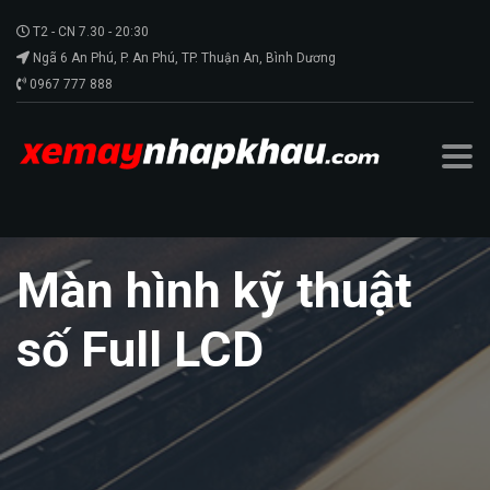
T2 - CN 7.30 - 20:30
Ngã 6 An Phú, P. An Phú, TP. Thuận An, Bình Dương
0967 777 888
Màn hình kỹ thuật
số Full LCD