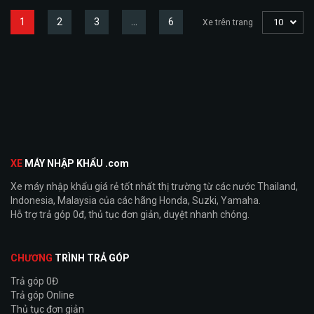
1
2
3
…
6
10
Xe trên trang
XE
MÁY NHẬP KHẨU .com
Xe máy nhập khẩu giá rẻ tốt nhất thị trường từ các nước Thailand,
Indonesia, Malaysia của các hãng Honda, Suzki, Yamaha.
Hỗ trợ trả góp 0đ, thủ tục đơn giản, duyệt nhanh chóng.
CHƯƠNG
TRÌNH TRẢ GÓP
Trả góp 0Đ
Trả góp Online
Thủ tục đơn giản