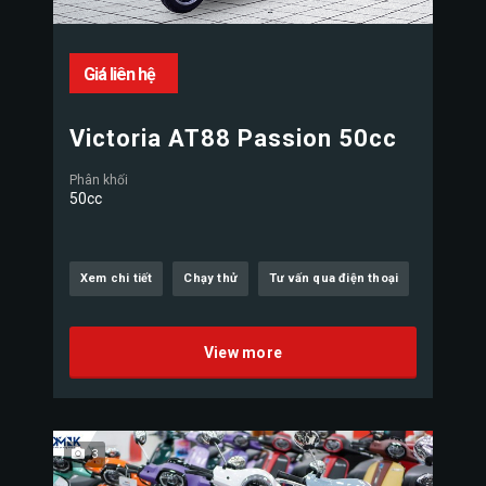
Giá liên hệ
Victoria AT88 Passion 50cc
Phân khối
50cc
Xem chi tiết
Chạy thử
Tư vấn qua điện thoại
View more
3