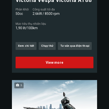
Victoria Vespa Victoria AT88
Phân khối
Công suất tối đa
50cc
2.6kW / 8500 rpm
Mức tiêu thụ nhiên liệu
1,90 lít/100km
Xem chi tiết
Chạy thử
Tư vấn qua điện thoại
View more
5