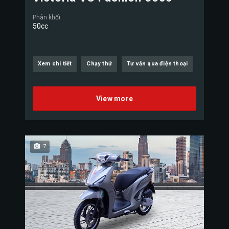
Phân khối
50cc
Xem chi tiết
Chạy thử
Tư vấn qua điện thoại
View more
7