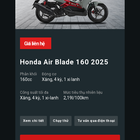
Giá liên hệ
Honda Air Blade 160 2025
Phân khối
Động cơ
160cc
Xăng, 4 kỳ, 1 xi lanh
Công suất tối đa
Mức tiêu thụ nhiên liệu
Xăng, 4 kỳ, 1 xi-lanh
2,19l/100km
Xem chi tiết
Chạy thử
Tư vấn qua điện thoại