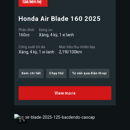
Giá liên hệ
Honda Air Blade 160 2025
Phân khối
Động cơ
160cc
Xăng, 4 kỳ, 1 xi lanh
Công suất tối đa
Mức tiêu thụ nhiên liệu
Xăng, 4 kỳ, 1 xi-lanh
2,19l/100km
Xem chi tiết
Chạy thử
Tư vấn qua điện thoại
View more
6