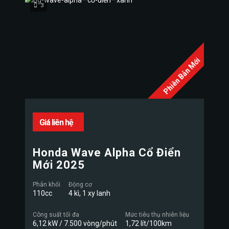
3
Phiên Bản Mới
Giá liên hệ
Honda Wave Alpha Cổ Điển
Mới 2025
Phân khối
Động cơ
110cc
4 kì, 1 xy lanh
Công suất tối đa
Mức tiêu thụ nhiên liệu
6,12 kW / 7.500 vòng/phút
1,72 lít/100km