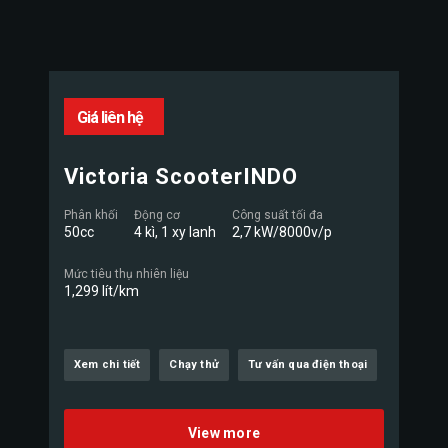
Giá liên hệ
Victoria ScooterINDO
Phân khối
Động cơ
Công suất tối đa
50cc
4 kì, 1 xy lanh
2,7 kW/8000v/p
Mức tiêu thụ nhiên liệu
1,299 lít/km
Xem chi tiết
Chạy thử
Tư vấn qua điện thoại
View more