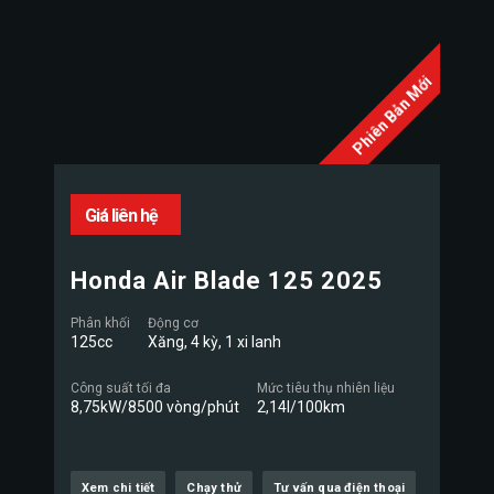
Phiên Bản Mới
Giá liên hệ
Honda Air Blade 125 2025
Phân khối
Động cơ
125cc
Xăng, 4 kỳ, 1 xi lanh
Công suất tối đa
Mức tiêu thụ nhiên liệu
8,75kW/8500 vòng/phút
2,14l/100km
Xem chi tiết
Chạy thử
Tư vấn qua điện thoại