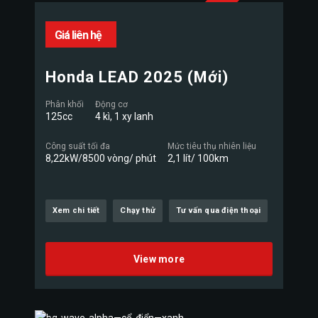
Giá liên hệ
Honda LEAD 2025 (Mới)
Phân khối
Động cơ
125cc
4 kì, 1 xy lanh
Công suất tối đa
Mức tiêu thụ nhiên liệu
8,22kW/8500 vòng/ phút
2,1 lít/ 100km
Xem chi tiết
Chạy thử
Tư vấn qua điện thoại
View more