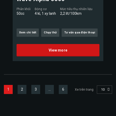
Phân khối
Động cơ
Mức tiêu thụ nhiên liệu
50cc
4 kì, 1 xy lanh
2,2 lít/100km
Xem chi tiết
Chạy thử
Tư vấn qua điện thoại
View more
1
2
3
…
6
10
Xe trên trang