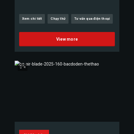
Xem chi tiết
Chạy thử
Tư vấn qua điện thoại
View more
4