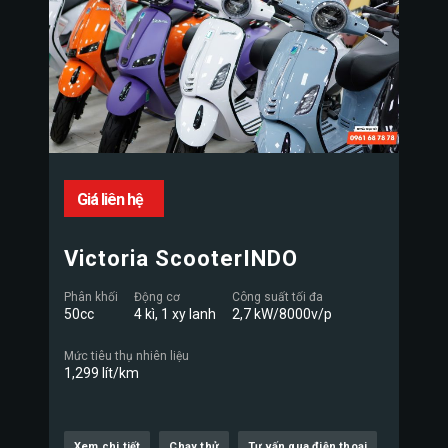
Giá liên hệ
Victoria ScooterINDO
Phân khối
Động cơ
Công suất tối đa
50cc
4 kì, 1 xy lanh
2,7 kW/8000v/p
Mức tiêu thụ nhiên liệu
1,299 lít/km
Xem chi tiết
Chạy thử
Tư vấn qua điện thoại