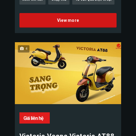
View more
4
Giá liên hệ