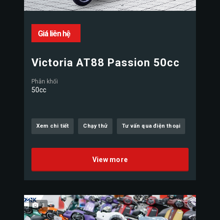
Giá liên hệ
Victoria AT88 Passion 50cc
Phân khối
50cc
Xem chi tiết
Chạy thử
Tư vấn qua điện thoại
View more
3