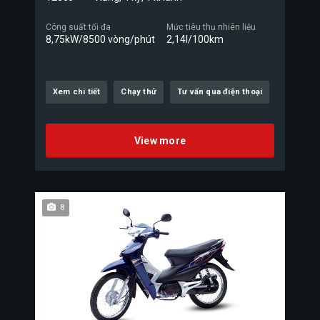
Công suất tối đa
Mức tiêu thụ nhiên liệu
8,75kW/8500 vòng/phút
2,14l/100km
Xem chi tiết
Chạy thử
Tư vấn qua điện thoại
View more
8