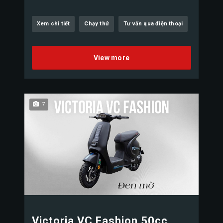
Xem chi tiết
Chạy thử
Tư vấn qua điện thoại
View more
7
Victoria VC Fashion 50cc