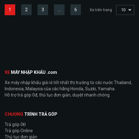
1
2
3
…
6
10
Xe trên trang
XE
MÁY NHẬP KHẨU .com
Xe máy nhập khẩu giá rẻ tốt nhất thị trường từ các nước Thailand,
Indonesia, Malaysia của các hãng Honda, Suzki, Yamaha.
Hỗ trợ trả góp 0đ, thủ tục đơn giản, duyệt nhanh chóng.
CHƯƠNG
TRÌNH TRẢ GÓP
Trả góp 0Đ
Trả góp Online
Thủ tục đơn giản