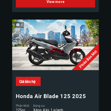
View more
6
Phiên Bản Mới
Giá liên hệ
Honda Air Blade 125 2025
Phân khối
Động cơ
125cc
Xăng, 4 kỳ, 1 xi lanh