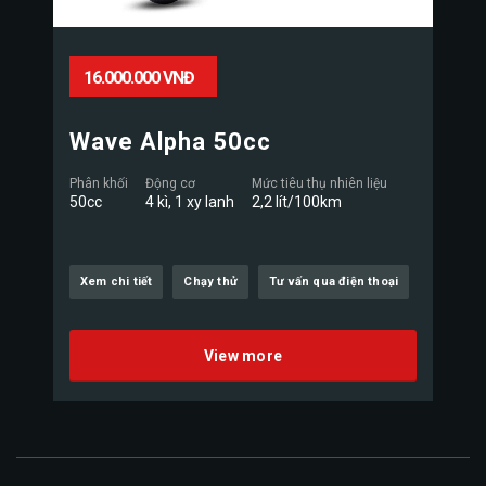
16.000.000 VNĐ
Wave Alpha 50cc
Phân khối
Động cơ
Mức tiêu thụ nhiên liệu
50cc
4 kì, 1 xy lanh
2,2 lít/100km
Xem chi tiết
Chạy thử
Tư vấn qua điện thoại
View more