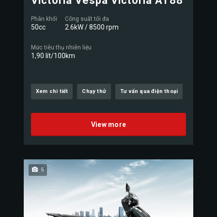
Victoria Vespa Victoria AT88
Phân khối
Công suất tối đa
50cc
2.6kW / 8500 rpm
Mức tiêu thụ nhiên liệu
1,90 lít/100km
Xem chi tiết
Chạy thử
Tư vấn qua điện thoại
View more
5