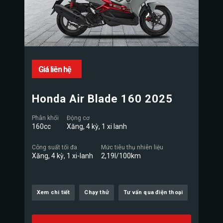
Giá liên hệ
Honda Air Blade 160 2025
Phân khối
Động cơ
160cc
Xăng, 4 kỳ, 1 xi lanh
Công suất tối đa
Mức tiêu thụ nhiên liệu
Xăng, 4 kỳ, 1 xi-lanh
2,19l/100km
Xem chi tiết
Chạy thử
Tư vấn qua điện thoại