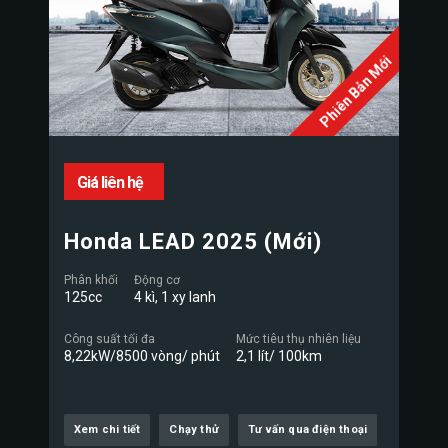
Phiên Bản Mới
Giá liên hệ
Honda LEAD 2025 (Mới)
Phân khối
Động cơ
125cc
4 kì, 1 xy lanh
Công suất tối đa
Mức tiêu thụ nhiên liệu
8,22kW/8500 vòng/ phút
2,1 lít/ 100km
Xem chi tiết
Chạy thử
Tư vấn qua điện thoại