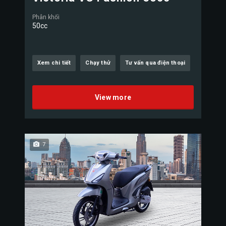
Phân khối
50cc
Xem chi tiết
Chạy thử
Tư vấn qua điện thoại
View more
7