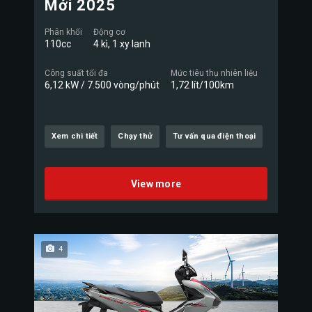
Mới 2025
Phân khối
Động cơ
110cc
4 kì, 1 xy lanh
Công suất tối đa
Mức tiêu thụ nhiên liệu
6,12 kW / 7.500 vòng/phút
1,72 lít/100km
Xem chi tiết
Chạy thử
Tư vấn qua điện thoại
View more
4