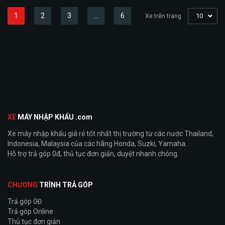
1
2
3
…
6
10
Xe trên trang
XE
MÁY NHẬP KHẨU .com
Xe máy nhập khẩu giá rẻ tốt nhất thị trường từ các nước Thailand,
Indonesia, Malaysia của các hãng Honda, Suzki, Yamaha.
Hỗ trợ trả góp 0đ, thủ tục đơn giản, duyệt nhanh chóng.
CHƯƠNG
TRÌNH TRẢ GÓP
Trả góp 0Đ
Trả góp Online
Thủ tục đơn giản