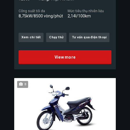
Công suất tối đa
Mức tiêu thụ nhiên liệu
8,75kW/8500 vòng/phút
2,14l/100km
Xem chi tiết
Chạy thử
Tư vấn qua điện thoại
View more
8