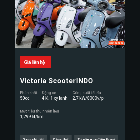
Giá liên hệ
Victoria ScooterINDO
Phân khối
Động cơ
Công suất tối đa
50cc
4 kì, 1 xy lanh
2,7 kW/8000v/p
Mức tiêu thụ nhiên liệu
1,299 lít/km
Xem chi tiết
Chạy thử
Tư vấn qua điện thoại