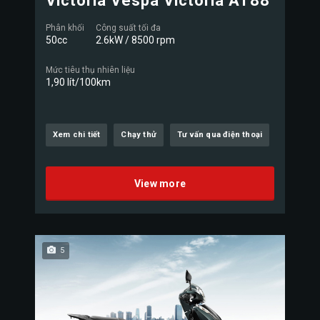
Victoria Vespa Victoria AT88
Phân khối
Công suất tối đa
50cc
2.6kW / 8500 rpm
Mức tiêu thụ nhiên liệu
1,90 lít/100km
Xem chi tiết
Chạy thử
Tư vấn qua điện thoại
View more
5