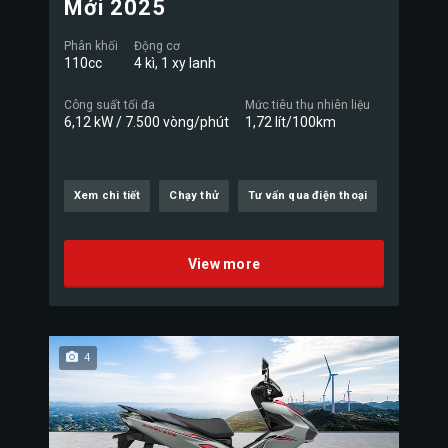
Mới 2025
Phân khối
Động cơ
110cc
4 kì, 1 xy lanh
Công suất tối đa
Mức tiêu thụ nhiên liệu
6,12 kW / 7.500 vòng/phút
1,72 lít/100km
Xem chi tiết
Chạy thử
Tư vấn qua điện thoại
View more
4