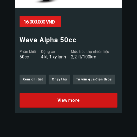
16.000.000 VNĐ
Wave Alpha 50cc
Phân khối
Động cơ
Mức tiêu thụ nhiên liệu
50cc
4 kì, 1 xy lanh
2,2 lít/100km
Xem chi tiết
Chạy thử
Tư vấn qua điện thoại
View more