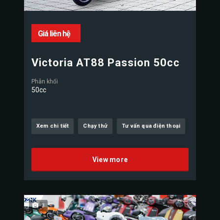
Giá liên hệ
Victoria AT88 Passion 50cc
Phân khối
50cc
Xem chi tiết
Chạy thử
Tư vấn qua điện thoại
View more
3