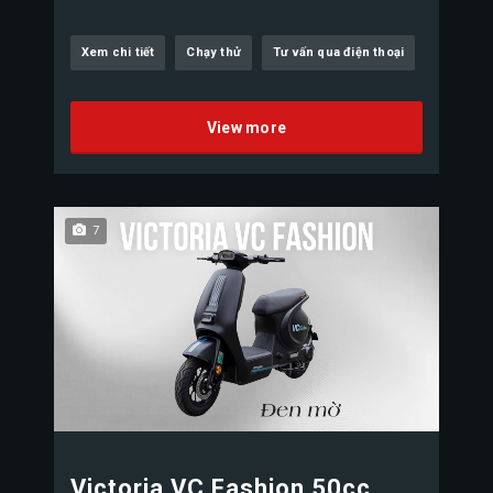
Xem chi tiết
Chạy thử
Tư vấn qua điện thoại
View more
7
Victoria VC Fashion 50cc