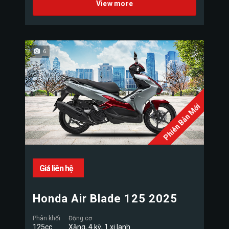
View more
6
Phiên Bản Mới
Giá liên hệ
Honda Air Blade 125 2025
Phân khối
Động cơ
125cc
Xăng, 4 kỳ, 1 xi lanh