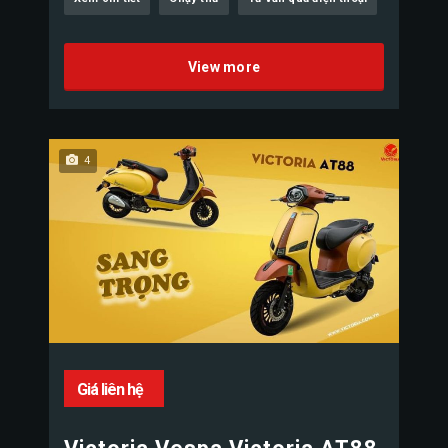
View more
4
Giá liên hệ