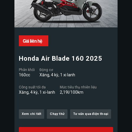
Giá liên hệ
Honda Air Blade 160 2025
Phân khối
Động cơ
160cc
Xăng, 4 kỳ, 1 xi lanh
Công suất tối đa
Mức tiêu thụ nhiên liệu
Xăng, 4 kỳ, 1 xi-lanh
2,19l/100km
Xem chi tiết
Chạy thử
Tư vấn qua điện thoại