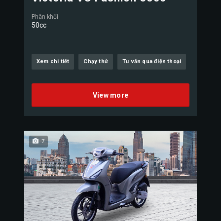
Phân khối
50cc
Xem chi tiết
Chạy thử
Tư vấn qua điện thoại
View more
7