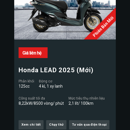
Phiên Bản Mới
Giá liên hệ
Honda LEAD 2025 (Mới)
Phân khối
Động cơ
125cc
4 kì, 1 xy lanh
Công suất tối đa
Mức tiêu thụ nhiên liệu
8,22kW/8500 vòng/ phút
2,1 lít/ 100km
Xem chi tiết
Chạy thử
Tư vấn qua điện thoại