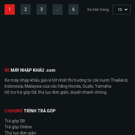
1
2
3
…
6
10
Xe trên trang
XE
MÁY NHẬP KHẨU .com
Xe máy nhập khẩu giá rẻ tốt nhất thị trường từ các nước Thailand,
Indonesia, Malaysia của các hãng Honda, Suzki, Yamaha.
Hỗ trợ trả góp 0đ, thủ tục đơn giản, duyệt nhanh chóng.
CHƯƠNG
TRÌNH TRẢ GÓP
Trả góp 0Đ
Trả góp Online
Thủ tục đơn giản