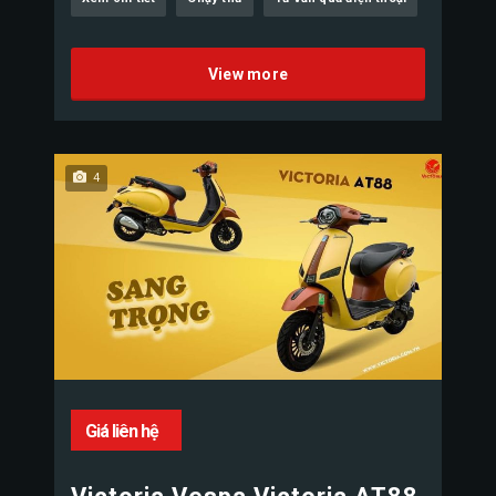
View more
4
Giá liên hệ