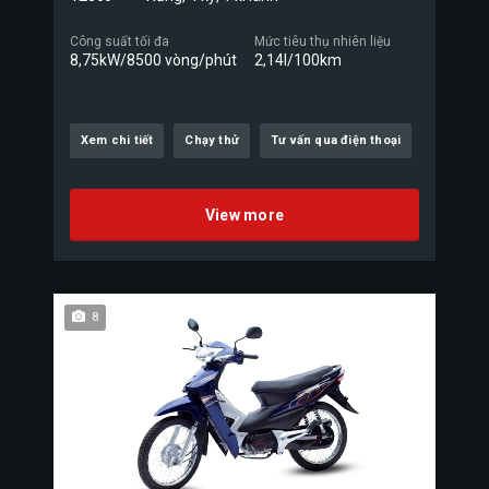
Công suất tối đa
Mức tiêu thụ nhiên liệu
8,75kW/8500 vòng/phút
2,14l/100km
Xem chi tiết
Chạy thử
Tư vấn qua điện thoại
View more
8