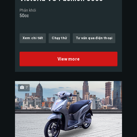
Phân khối
50cc
Xem chi tiết
Chạy thử
Tư vấn qua điện thoại
View more
7