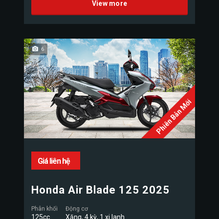
View more
6
Phiên Bản Mới
Giá liên hệ
Honda Air Blade 125 2025
Phân khối
Động cơ
125cc
Xăng, 4 kỳ, 1 xi lanh