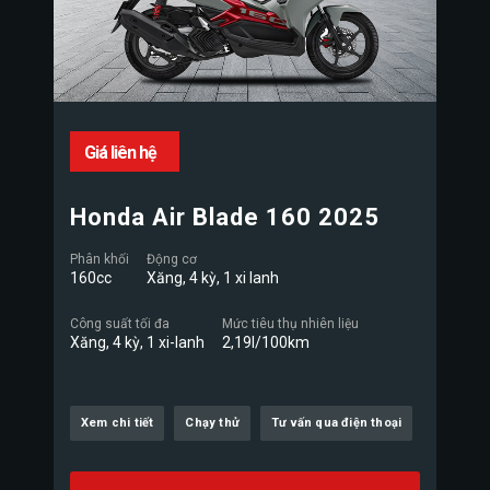
Giá liên hệ
Honda Air Blade 160 2025
Phân khối
Động cơ
160cc
Xăng, 4 kỳ, 1 xi lanh
Công suất tối đa
Mức tiêu thụ nhiên liệu
Xăng, 4 kỳ, 1 xi-lanh
2,19l/100km
Xem chi tiết
Chạy thử
Tư vấn qua điện thoại