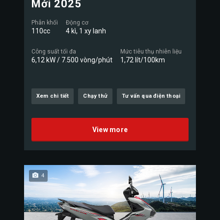
Mới 2025
Phân khối
Động cơ
110cc
4 kì, 1 xy lanh
Công suất tối đa
Mức tiêu thụ nhiên liệu
6,12 kW / 7.500 vòng/phút
1,72 lít/100km
Xem chi tiết
Chạy thử
Tư vấn qua điện thoại
View more
4