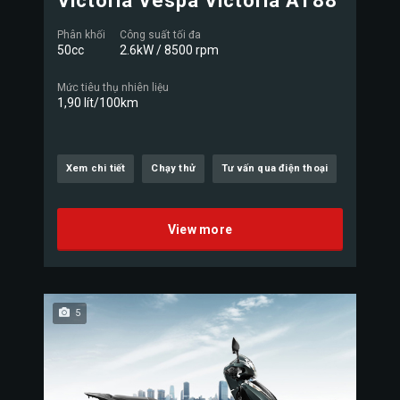
Victoria Vespa Victoria AT88
Phân khối
Công suất tối đa
50cc
2.6kW / 8500 rpm
Mức tiêu thụ nhiên liệu
1,90 lít/100km
Xem chi tiết
Chạy thử
Tư vấn qua điện thoại
View more
5