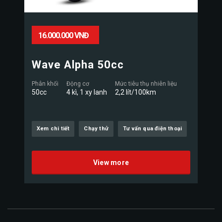
16.000.000 VNĐ
Wave Alpha 50cc
Phân khối
Động cơ
Mức tiêu thụ nhiên liệu
50cc
4 kì, 1 xy lanh
2,2 lít/100km
Xem chi tiết
Chạy thử
Tư vấn qua điện thoại
View more