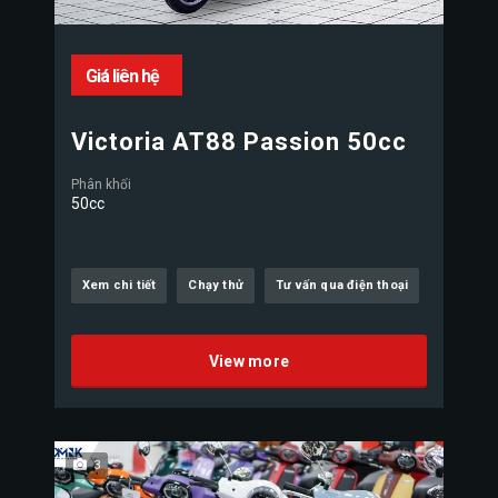
Giá liên hệ
Victoria AT88 Passion 50cc
Phân khối
50cc
Xem chi tiết
Chạy thử
Tư vấn qua điện thoại
View more
3