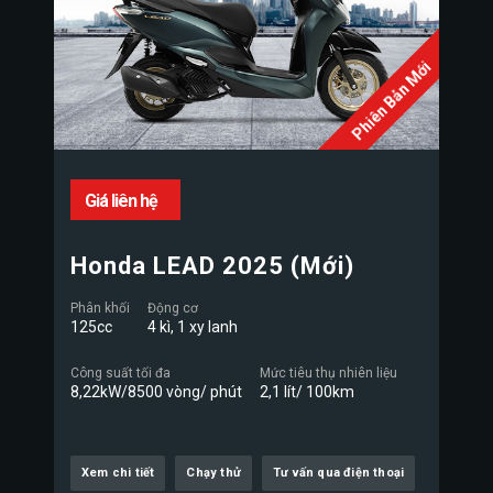
Phiên Bản Mới
Giá liên hệ
Honda LEAD 2025 (Mới)
Phân khối
Động cơ
125cc
4 kì, 1 xy lanh
Công suất tối đa
Mức tiêu thụ nhiên liệu
8,22kW/8500 vòng/ phút
2,1 lít/ 100km
Xem chi tiết
Chạy thử
Tư vấn qua điện thoại