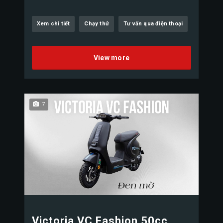
Xem chi tiết
Chạy thử
Tư vấn qua điện thoại
View more
7
Victoria VC Fashion 50cc