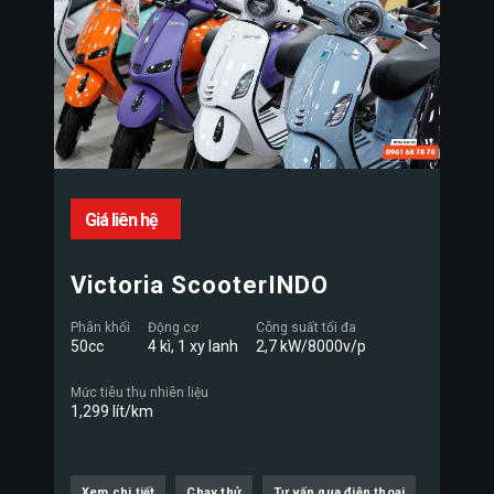
Giá liên hệ
Victoria ScooterINDO
Phân khối
Động cơ
Công suất tối đa
50cc
4 kì, 1 xy lanh
2,7 kW/8000v/p
Mức tiêu thụ nhiên liệu
1,299 lít/km
Xem chi tiết
Chạy thử
Tư vấn qua điện thoại