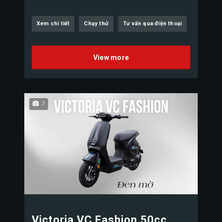
Xem chi tiết
Chạy thử
Tư vấn qua điện thoại
View more
7
Victoria VC Fashion 50cc