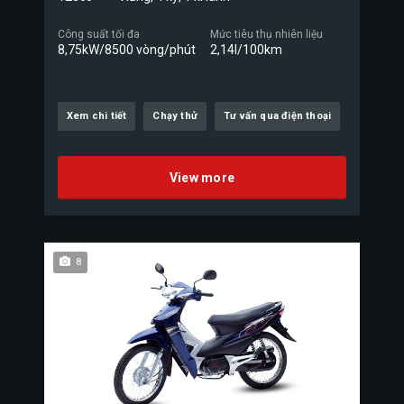
Công suất tối đa
Mức tiêu thụ nhiên liệu
8,75kW/8500 vòng/phút
2,14l/100km
Xem chi tiết
Chạy thử
Tư vấn qua điện thoại
View more
8