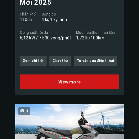
Mới 2025
Phân khối
Động cơ
110cc
4 kì, 1 xy lanh
Công suất tối đa
Mức tiêu thụ nhiên liệu
6,12 kW / 7.500 vòng/phút
1,72 lít/100km
Xem chi tiết
Chạy thử
Tư vấn qua điện thoại
View more
4