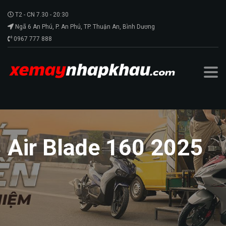
T2 - CN 7.30 - 20:30
Ngã 6 An Phú, P. An Phú, TP. Thuận An, Bình Dương
0967 777 888
Air Blade 160 2025