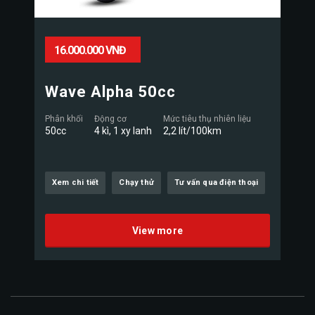
16.000.000 VNĐ
Wave Alpha 50cc
Phân khối
Động cơ
Mức tiêu thụ nhiên liệu
50cc
4 kì, 1 xy lanh
2,2 lít/100km
Xem chi tiết
Chạy thử
Tư vấn qua điện thoại
View more