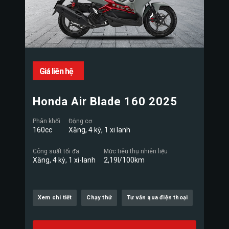
Giá liên hệ
Honda Air Blade 160 2025
Phân khối
Động cơ
160cc
Xăng, 4 kỳ, 1 xi lanh
Công suất tối đa
Mức tiêu thụ nhiên liệu
Xăng, 4 kỳ, 1 xi-lanh
2,19l/100km
Xem chi tiết
Chạy thử
Tư vấn qua điện thoại