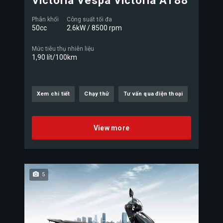
Victoria Vespa Victoria AT88
Phân khối
Công suất tối đa
50cc
2.6kW / 8500 rpm
Mức tiêu thụ nhiên liệu
1,90 lít/100km
Xem chi tiết
Chạy thử
Tư vấn qua điện thoại
View more
5