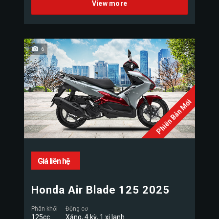
View more
6
Phiên Bản Mới
Giá liên hệ
Honda Air Blade 125 2025
Phân khối
Động cơ
125cc
Xăng, 4 kỳ, 1 xi lanh