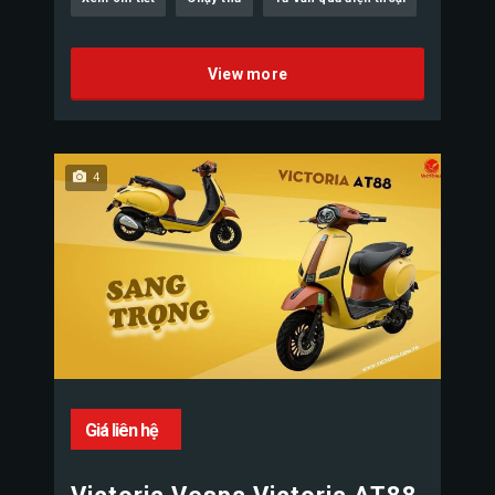
View more
4
Giá liên hệ