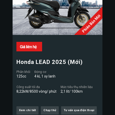
Phiên Bản Mới
Giá liên hệ
Honda LEAD 2025 (Mới)
Phân khối
Động cơ
125cc
4 kì, 1 xy lanh
Công suất tối đa
Mức tiêu thụ nhiên liệu
8,22kW/8500 vòng/ phút
2,1 lít/ 100km
Xem chi tiết
Chạy thử
Tư vấn qua điện thoại