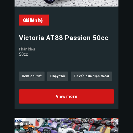
Giá liên hệ
Victoria AT88 Passion 50cc
Phân khối
50cc
Xem chi tiết
Chạy thử
Tư vấn qua điện thoại
View more
3