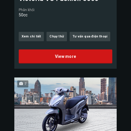
Phân khối
50cc
Xem chi tiết
Chạy thử
Tư vấn qua điện thoại
View more
7