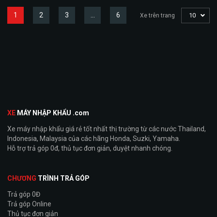
1
2
3
…
6
10
Xe trên trang
XE
MÁY NHẬP KHẨU .com
Xe máy nhập khẩu giá rẻ tốt nhất thị trường từ các nước Thailand,
Indonesia, Malaysia của các hãng Honda, Suzki, Yamaha.
Hỗ trợ trả góp 0đ, thủ tục đơn giản, duyệt nhanh chóng.
CHƯƠNG
TRÌNH TRẢ GÓP
Trả góp 0Đ
Trả góp Online
Thủ tục đơn giản