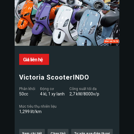
Giá liên hệ
Victoria ScooterINDO
Phân khối
Động cơ
Công suất tối đa
50cc
4 kì, 1 xy lanh
2,7 kW/8000v/p
Mức tiêu thụ nhiên liệu
1,299 lít/km
Xem chi tiết
Chạy thử
Tư vấn qua điện thoại