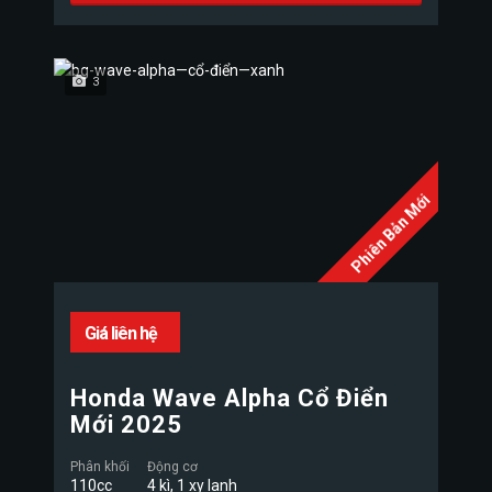
3
Phiên Bản Mới
Giá liên hệ
Honda Wave Alpha Cổ Điển
Mới 2025
Phân khối
Động cơ
110cc
4 kì, 1 xy lanh