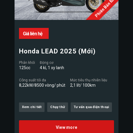
Phiên Bản Mới
Giá liên hệ
Honda LEAD 2025 (Mới)
Phân khối
Động cơ
125cc
4 kì, 1 xy lanh
Công suất tối đa
Mức tiêu thụ nhiên liệu
8,22kW/8500 vòng/ phút
2,1 lít/ 100km
Xem chi tiết
Chạy thử
Tư vấn qua điện thoại
View more