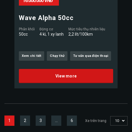
16.000.000 VNĐ
Wave Alpha 50cc
Phân khối
Động cơ
Mức tiêu thụ nhiên liệu
50cc
4 kì, 1 xy lanh
2,2 lít/100km
Xem chi tiết
Chạy thử
Tư vấn qua điện thoại
View more
1
2
3
…
6
10
Xe trên trang