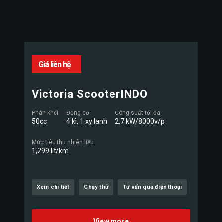
Giá liên hệ
Victoria ScooterINDO
Phân khối
Động cơ
Công suất tối đa
50cc
4 kì, 1 xy lanh
2,7 kW/8000v/p
Mức tiêu thụ nhiên liệu
1,299 lít/km
Xem chi tiết
Chạy thử
Tư vấn qua điện thoại
View more