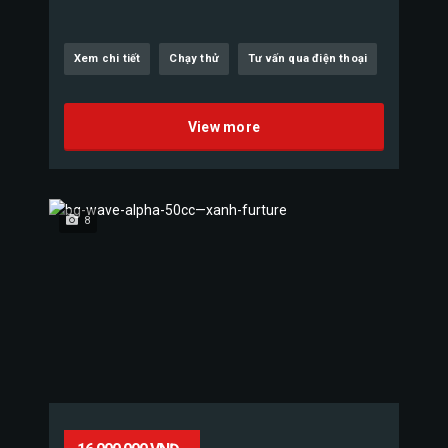
Xem chi tiết
Chạy thử
Tư vấn qua điện thoại
View more
8