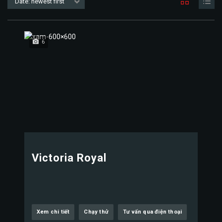
Date: newest first
6
Victoria Royal
Xem chi tiết
Chạy thử
Tư vấn qua điện thoại