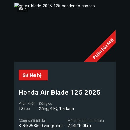
6
Phiên Bản Mới
Giá liên hệ
Honda Air Blade 125 2025
Phân khối
Động cơ
125cc
Xăng, 4 kỳ, 1 xi lanh
Công suất tối đa
Mức tiêu thụ nhiên liệu
8,75kW/8500 vòng/phút
2,14l/100km