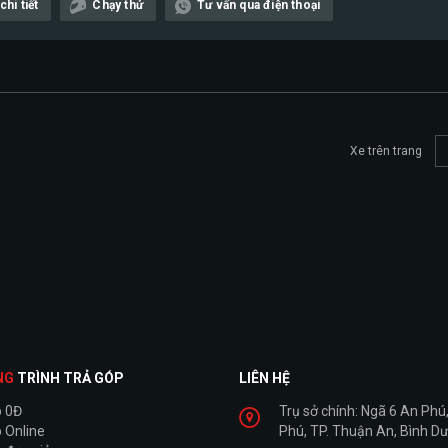
hi tiết
Chạy thử
Tư vấn qua điện thoại
Xe trên trang
NG
TRÌNH TRẢ GÓP
LIÊN HỆ
p 0Đ
Trụ sở chính: Ngã 6 An Phú,
 Online
Phú, TP. Thuận An, Bình D