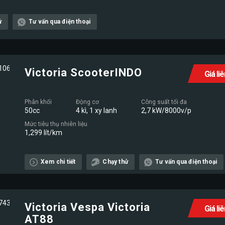
ử
Tư vấn qua điện thoại
Victoria ScooterINDO
Giá li
Phân khối
Động cơ
Công suất tối đa
50cc
4 kì, 1 xy lanh
2,7 kW/8000v/p
Mức tiêu thụ nhiên liệu
1,299 lít/km
Xem chi tiết
Chạy thử
Tư vấn qua điện thoại
Victoria Vespa Victoria
Giá li
AT88