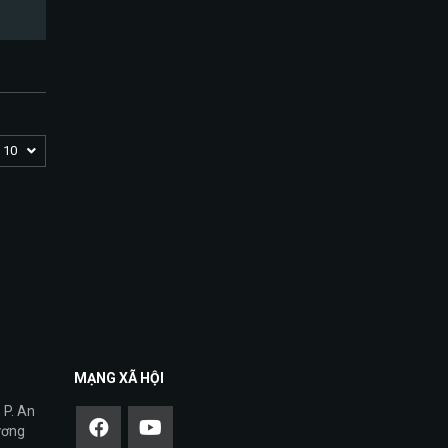
10
MẠNG XÃ HỘI
 P. An
ương