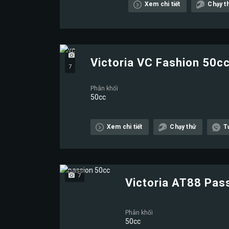
Xem chi tiết
Chạy t
Victoria VC Fashion 50c
7
Phân khối
50cc
Xem chi tiết
Chạy thử
T
7
Victoria AT88 Pas
Phân khối
50cc