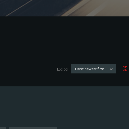
Date: newest first
Lọc bởi