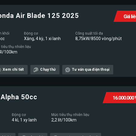
onda Air Blade 125 2025
Giá li
n khối
Động cơ
Công suất tối đa
cc
Xăng, 4 kỳ, 1 xi lanh
8,75kW/8500 vòng/phút
tiêu thụ nhiên liệu
4l/100km
Xem chi tiết
Chạy thử
Tư vấn qua điện thoại
Alpha 50cc
16.000.000
Động cơ
Mức tiêu thụ nhiên liệu
4 kì, 1 xy lanh
2,2 lít/100km