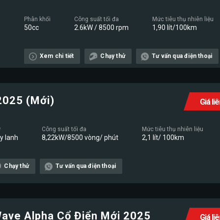
Phân khối
Công suất tối đa
Mức tiêu thụ nhiên liệu
50cc
2.6kW / 8500 rpm
1,90 lít/100km
Xem chi tiết
Chạy thử
Tư vấn qua điện thoại
2025 (Mới)
Giá li
ơ
Công suất tối đa
Mức tiêu thụ nhiên liệu
xy lanh
8,22kW/8500 vòng/ phút
2,1 lít/ 100km
Chạy thử
Tư vấn qua điện thoại
ave Alpha Cổ Điển Mới 2025
Giá li