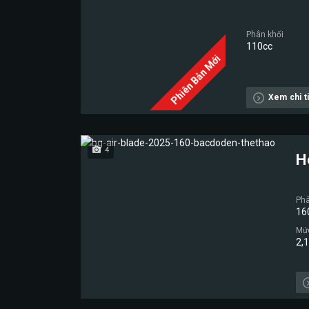
Phân khối
110cc
Phiên Bản Mới
Xem chi ti
4
H
Phâ
16
Mức
2,