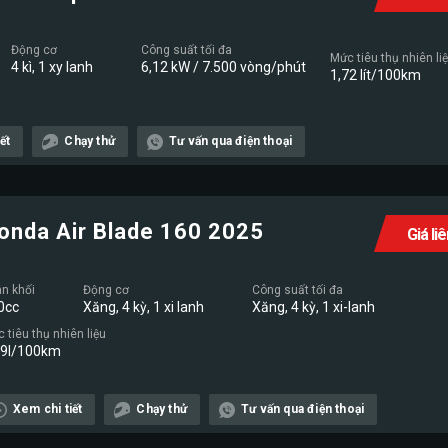
Động cơ
Công suất tối đa
Mức tiêu thụ nhiên li
4 kì, 1 xy lanh
6,12 kW / 7.500 vòng/phút
1,72 lít/100km
ết
Chạy thử
Tư vấn qua điện thoại
onda Air Blade 160 2025
Giá li
n khối
Động cơ
Công suất tối đa
0cc
Xăng, 4 kỳ, 1 xi lanh
Xăng, 4 kỳ, 1 xi-lanh
 tiêu thụ nhiên liệu
19l/100km
Xem chi tiết
Chạy thử
Tư vấn qua điện thoại