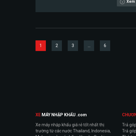
Xem c
1
2
3
…
6
XE
MÁY NHẬP KHẨU .com
CHƯƠ
Xe máy nhập khẩu giá rẻ tốt nhất thị
Trả gó
trường từ các nước Thailand, Indonesia,
Trả góp