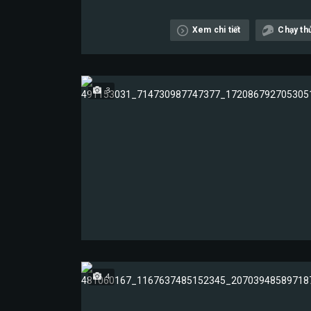
Xem chi tiết
Chạy th
3
4