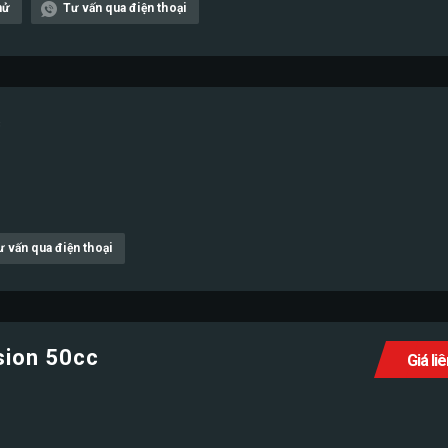
hử
Tư vấn qua điện thoại
c
ư vấn qua điện thoại
sion 50cc
Giá li