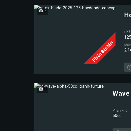
6
H
Phâ
125
Phiên Bản Mới
Mức 
2,1
8
Wave 
Phân khối
50cc