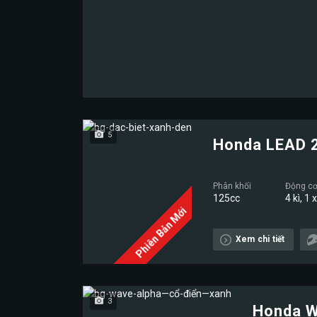
5
Honda LEAD 
Phân khối
Động c
125cc
4 kì, 1 
Phiên Bản Mới
Xem chi tiết
3
Honda W