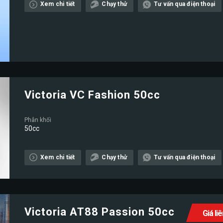
Xem chi tiết
Chạy thử
Tư vấn qua điện thoại
Victoria VC Fashion 50cc
Phân khối
50cc
Xem chi tiết
Chạy thử
Tư vấn qua điện thoại
Victoria AT88 Passion 50cc
Giá li