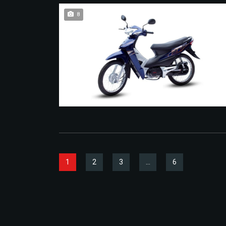
8
1
2
3
…
6