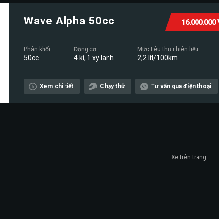
Wave Alpha 50cc
16.000.000
Phân khối
Động cơ
Mức tiêu thụ nhiên liệu
50cc
4 kì, 1 xy lanh
2,2 lít/100km
Xem chi tiết
Chạy thử
Tư vấn qua điện thoại
Xe trên trang