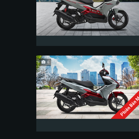
6
Phiên Bản 