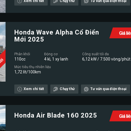
Mới
Xem chi tiết
Chạy thử
Tư vấn qua điện thoại
Honda Wave Alpha Cổ Điển
Giá li
Mới 2025
Phân khối
Động cơ
Công suất tối đa
110cc
4 kì, 1 xy lanh
6,12 kW / 7.500 vòng/phút
Mới
Mức tiêu thụ nhiên liệu
1,72 lít/100km
Xem chi tiết
Chạy thử
Tư vấn qua điện thoại
Honda Air Blade 160 2025
Giá li