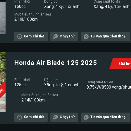
Phân khối
Động cơ
Công suất tối đa
160cc
Xăng, 4 kỳ, 1 xi lanh
Xăng, 4 kỳ, 1 xi-lanh
Mức tiêu thụ nhiên liệu
2,19l/100km
Xem chi tiết
Chạy thử
Tư vấn qua điện thoại
Honda Air Blade 125 2025
Giá li
Phân khối
Động cơ
Công suất tối đa
125cc
Xăng, 4 kỳ, 1 xi lanh
8,75kW/8500 vòng/phú
Mới
Mức tiêu thụ nhiên liệu
2,14l/100km
Xem chi tiết
Chạy thử
Tư vấn qua điện thoại