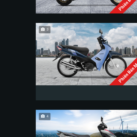
Phiên Bản 
3
Phiên Bản 
4