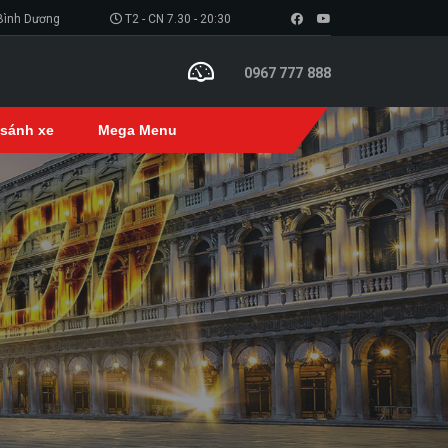
 Bình Dương
T2 - CN 7.30 - 20:30
0967 777 888
 sánh xe
Mega Menu