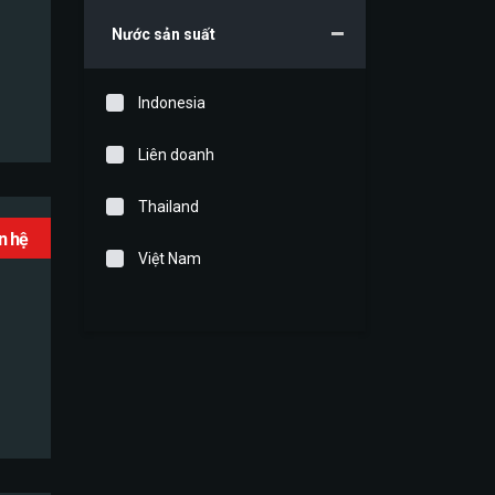
Nước sản suất
Indonesia
Liên doanh
Thailand
ên hệ
Việt Nam