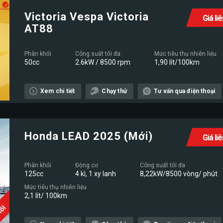
Victoria Vespa Victoria
Giá li
AT88
Phân khối
Công suất tối đa
Mức tiêu thụ nhiên liệu
50cc
2.6kW / 8500 rpm
1,90 lít/100km
Xem chi tiết
Chạy thử
Tư vấn qua điện thoại
Honda LEAD 2025 (Mới)
Giá li
Phân khối
Động cơ
Công suất tối đa
125cc
4 kì, 1 xy lanh
8,22kW/8500 vòng/ phút
Mức tiêu thụ nhiên liệu
2,1 lít/ 100km