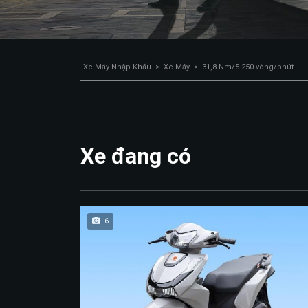
Xe Máy Nhập Khẩu
>
Xe Máy
>
31,8 Nm/5.250 vòng/phút
Xe đang có
6