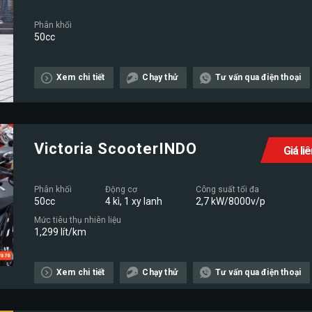
Phân khối
50cc
Xem chi tiết
Chạy thử
Tư vấn qua điện thoại
Victoria ScooterINDO
Giá li
Phân khối
Động cơ
Công suất tối đa
50cc
4 kì, 1 xy lanh
2,7 kW/8000v/p
Mức tiêu thụ nhiên liệu
1,299 lít/km
Xem chi tiết
Chạy thử
Tư vấn qua điện thoại