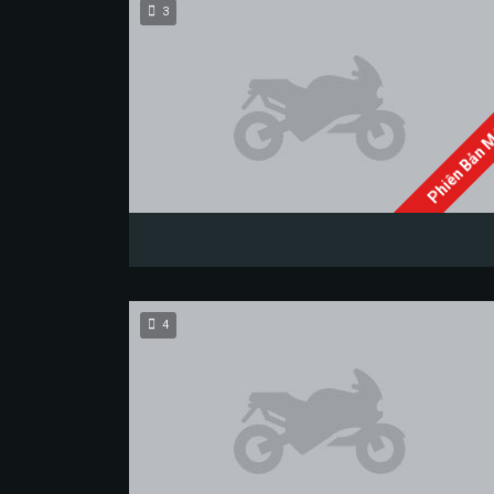
3
Phiên Bản 
4