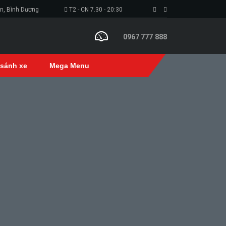
An, Bình Dương
T2 - CN 7.30 - 20:30
0967 777 888
 sánh xe
Mega Menu