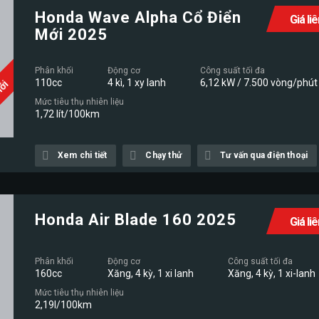
Honda Wave Alpha Cổ Điển
Giá li
Mới 2025
Phân khối
Động cơ
Công suất tối đa
110cc
4 kì, 1 xy lanh
6,12 kW / 7.500 vòng/phút
Mới
Mức tiêu thụ nhiên liệu
1,72 lít/100km
Xem chi tiết
Chạy thử
Tư vấn qua điện thoại
Honda Air Blade 160 2025
Giá li
Phân khối
Động cơ
Công suất tối đa
160cc
Xăng, 4 kỳ, 1 xi lanh
Xăng, 4 kỳ, 1 xi-lanh
Mức tiêu thụ nhiên liệu
2,19l/100km