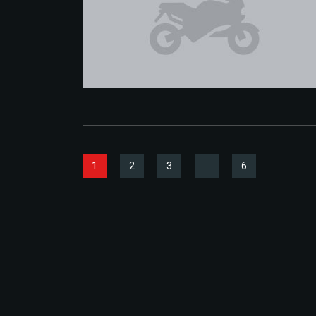
1
2
3
…
6