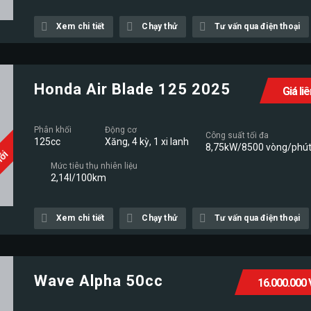
Xem chi tiết
Chạy thử
Tư vấn qua điện thoại
Honda Air Blade 125 2025
Giá li
Phân khối
Động cơ
Công suất tối đa
125cc
Xăng, 4 kỳ, 1 xi lanh
8,75kW/8500 vòng/phú
Mới
Mức tiêu thụ nhiên liệu
2,14l/100km
Xem chi tiết
Chạy thử
Tư vấn qua điện thoại
Wave Alpha 50cc
16.000.000