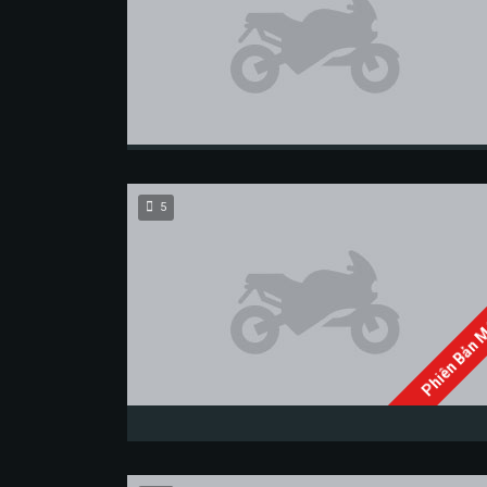
5
Phiên Bản 