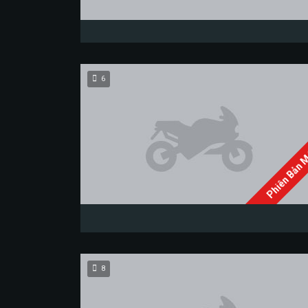
6
Phiên Bản 
8