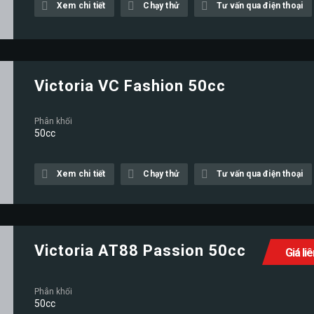
Xem chi tiết
Chạy thử
Tư vấn qua điện thoại
Victoria VC Fashion 50cc
Phân khối
50cc
Xem chi tiết
Chạy thử
Tư vấn qua điện thoại
Victoria AT88 Passion 50cc
Giá li
Phân khối
50cc