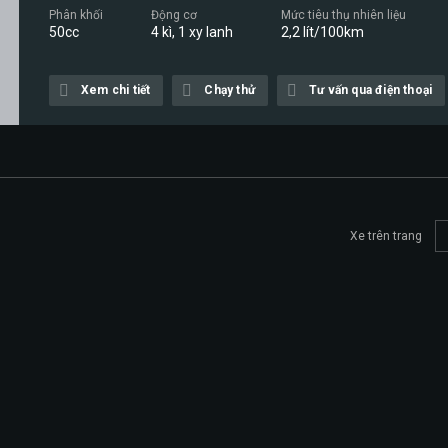
Phân khối
Động cơ
Mức tiêu thụ nhiên liệu
50cc
4 kì, 1 xy lanh
2,2 lít/100km
Xem chi tiết
Chạy thử
Tư vấn qua điện thoại
Xe trên trang