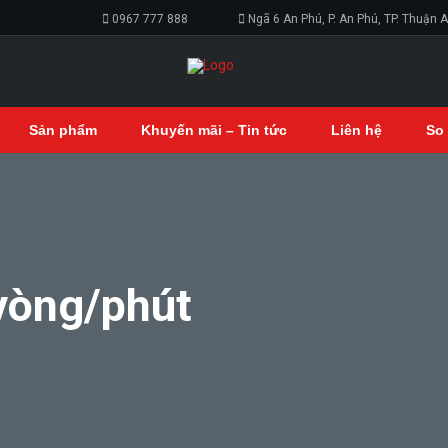
0967 777 888
Ngã 6 An Phú, P. An Phú, TP. Thuận 
Sản phẩm
Khuyến mãi – Tin tức
Liên hệ
So
vòng/phút