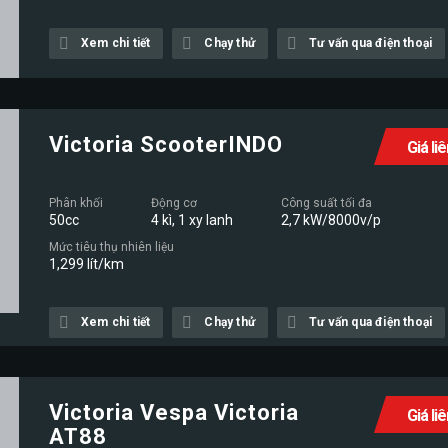
Xem chi tiết
Chạy thử
Tư vấn qua điện thoại
Victoria ScooterINDO
Giá li
Phân khối
Động cơ
Công suất tối đa
50cc
4 kì, 1 xy lanh
2,7 kW/8000v/p
Mức tiêu thụ nhiên liệu
1,299 lít/km
Xem chi tiết
Chạy thử
Tư vấn qua điện thoại
Victoria Vespa Victoria
Giá li
AT88