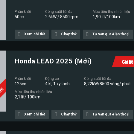
Phân khối
Công suất tối đa
Mức tiêu thụ nhiên liệu
50cc
2.6kW / 8500 rpm
1,90 lít/100km
Xem chi tiết
Chạy thử
Tư vấn qua điện thoại
Honda LEAD 2025 (Mới)
Giá li
Phân khối
Động cơ
Công suất tối đa
125cc
4 kì, 1 xy lanh
8,22kW/8500 vòng/ phút
Mới
Mức tiêu thụ nhiên liệu
2,1 lít/ 100km
Xem chi tiết
Chạy thử
Tư vấn qua điện thoại