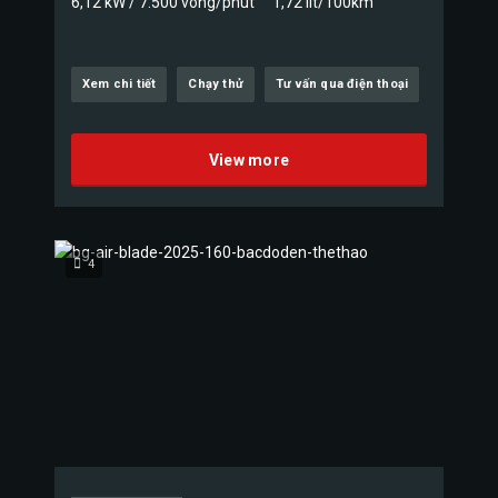
6,12 kW / 7.500 vòng/phút
1,72 lít/100km
Xem chi tiết
Chạy thử
Tư vấn qua điện thoại
View more
4