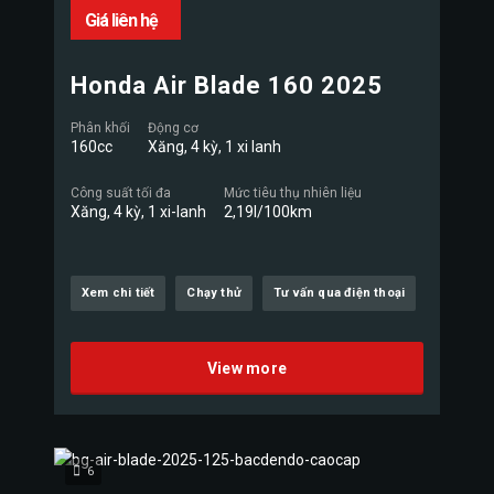
Giá liên hệ
Honda Air Blade 160 2025
Phân khối
Động cơ
160cc
Xăng, 4 kỳ, 1 xi lanh
Công suất tối đa
Mức tiêu thụ nhiên liệu
Xăng, 4 kỳ, 1 xi-lanh
2,19l/100km
Xem chi tiết
Chạy thử
Tư vấn qua điện thoại
View more
6