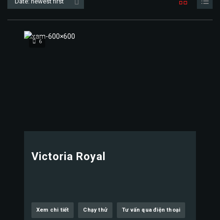
Date: newest first
6
Victoria Royal
Xem chi tiết
Chạy thử
Tư vấn qua điện thoại