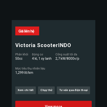
Giá liên hệ
Victoria ScooterINDO
Phân khối
Động cơ
Công suất tối đa
50cc
4 kì, 1 xy lanh
2,7 kW/8000v/p
Mức tiêu thụ nhiên liệu
1,299 lít/km
Xem chi tiết
Chạy thử
Tư vấn qua điện thoại
View more