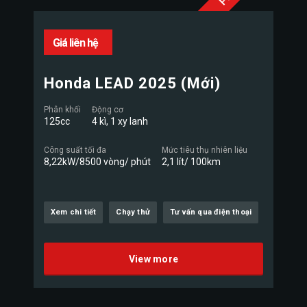
Giá liên hệ
Honda LEAD 2025 (Mới)
Phân khối
Động cơ
125cc
4 kì, 1 xy lanh
Công suất tối đa
Mức tiêu thụ nhiên liệu
8,22kW/8500 vòng/ phút
2,1 lít/ 100km
Xem chi tiết
Chạy thử
Tư vấn qua điện thoại
View more