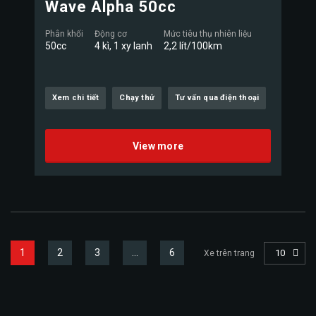
Wave Alpha 50cc
Phân khối
Động cơ
Mức tiêu thụ nhiên liệu
50cc
4 kì, 1 xy lanh
2,2 lít/100km
Xem chi tiết
Chạy thử
Tư vấn qua điện thoại
View more
1
2
3
…
6
10
Xe trên trang