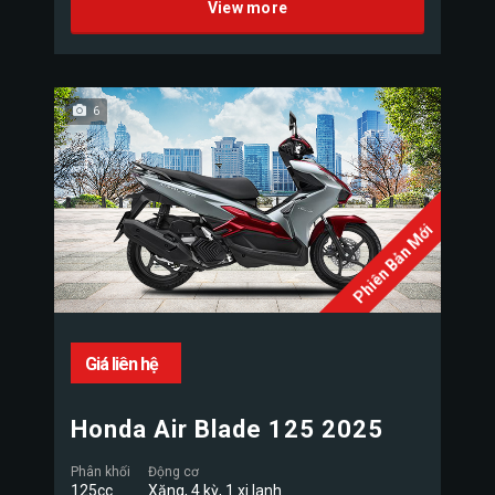
View more
6
Phiên Bản Mới
Giá liên hệ
Honda Air Blade 125 2025
Phân khối
Động cơ
125cc
Xăng, 4 kỳ, 1 xi lanh