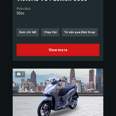
Phân khối
50cc
Xem chi tiết
Chạy thử
Tư vấn qua điện thoại
View more
7