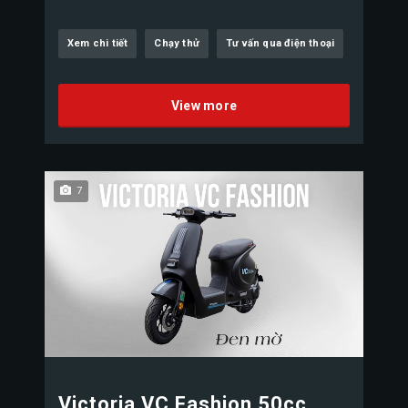
Xem chi tiết
Chạy thử
Tư vấn qua điện thoại
View more
7
Victoria VC Fashion 50cc