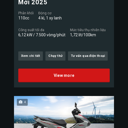
Mới 2025
Phân khối
Động cơ
110cc
4 kì, 1 xy lanh
Công suất tối đa
Mức tiêu thụ nhiên liệu
6,12 kW / 7.500 vòng/phút
1,72 lít/100km
Xem chi tiết
Chạy thử
Tư vấn qua điện thoại
View more
4