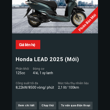
Phiên Bản Mới
Giá liên hệ
Honda LEAD 2025 (Mới)
Phân khối
Động cơ
125cc
4 kì, 1 xy lanh
Công suất tối đa
Mức tiêu thụ nhiên liệu
8,22kW/8500 vòng/ phút
2,1 lít/ 100km
Xem chi tiết
Chạy thử
Tư vấn qua điện thoại