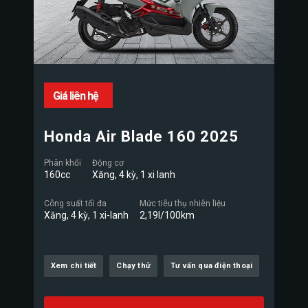
Giá liên hệ
Honda Air Blade 160 2025
Phân khối
Động cơ
160cc
Xăng, 4 kỳ, 1 xi lanh
Công suất tối đa
Mức tiêu thụ nhiên liệu
Xăng, 4 kỳ, 1 xi-lanh
2,19l/100km
Xem chi tiết
Chạy thử
Tư vấn qua điện thoại