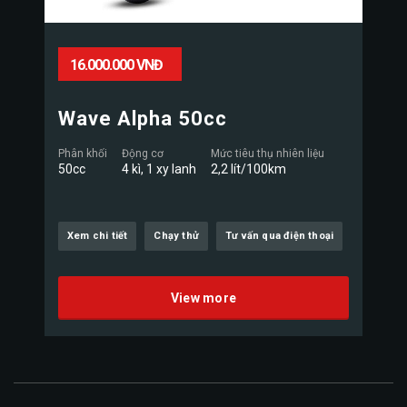
16.000.000 VNĐ
Wave Alpha 50cc
Phân khối
Động cơ
Mức tiêu thụ nhiên liệu
50cc
4 kì, 1 xy lanh
2,2 lít/100km
Xem chi tiết
Chạy thử
Tư vấn qua điện thoại
View more