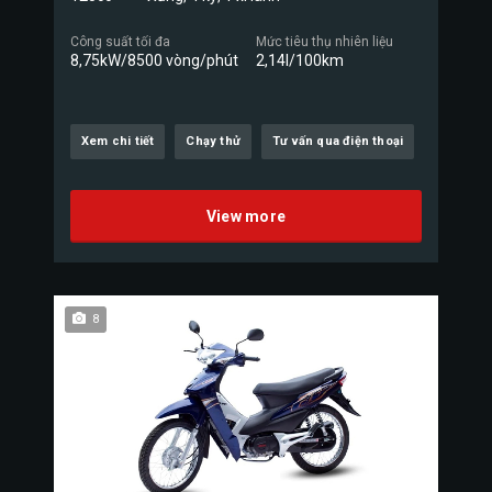
Công suất tối đa
Mức tiêu thụ nhiên liệu
8,75kW/8500 vòng/phút
2,14l/100km
Xem chi tiết
Chạy thử
Tư vấn qua điện thoại
View more
8