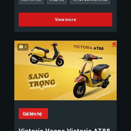
View more
4
Giá liên hệ