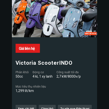
Giá liên hệ
Victoria ScooterINDO
Phân khối
Động cơ
Công suất tối đa
50cc
4 kì, 1 xy lanh
2,7 kW/8000v/p
Mức tiêu thụ nhiên liệu
1,299 lít/km
Xem chi tiết
Chạy thử
Tư vấn qua điện thoại