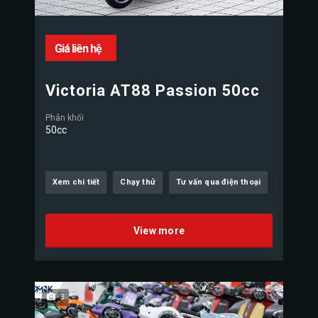
Giá liên hệ
Victoria AT88 Passion 50cc
Phân khối
50cc
Xem chi tiết
Chạy thử
Tư vấn qua điện thoại
View more
3