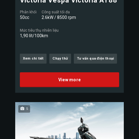
Victoria Vespa Victoria AT88
Phân khối
Công suất tối đa
50cc
2.6kW / 8500 rpm
Mức tiêu thụ nhiên liệu
1,90 lít/100km
Xem chi tiết
Chạy thử
Tư vấn qua điện thoại
View more
5