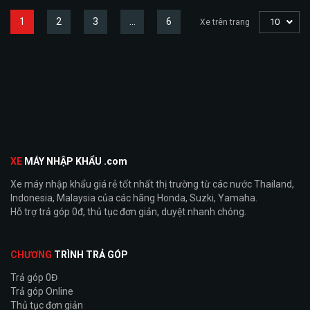
1
2
3
…
6
10
Xe trên trang
XE
MÁY NHẬP KHẨU .com
Xe máy nhập khẩu giá rẻ tốt nhất thị trường từ các nước Thailand,
Indonesia, Malaysia của các hãng Honda, Suzki, Yamaha.
Hỗ trợ trả góp 0đ, thủ tục đơn giản, duyệt nhanh chóng.
CHƯƠNG
TRÌNH TRẢ GÓP
Trả góp 0Đ
Trả góp Online
Thủ tục đơn giản