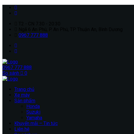
T2 - CN 7.30 - 20:30
Ngã 6 An Phú, P. An Phú, TP. Thuận An, Bình Dương
0967 777 888
0967 777 888
So sánh
0
Trang chủ
Xe máy
Sản phẩm
Honda
Suzuki
Yamaha
Khuyến mãi – Tin tức
Liên hệ