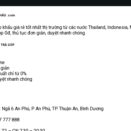
HẨU .com
khẩu giá rẻ tốt nhất thị trường từ các nước Thailand, Indonesia
óp 0đ, thủ tục đơn giản, duyệt nhanh chóng.
 TRẢ GÓP
ine
 giản
suất chỉ từ 0%
uyệt nhanh chóng
: Ngã 6 An Phú, P. An Phú, TP. Thuận An, Bình Dương
7 777 888
: T2 – CN 7.30 – 20:30