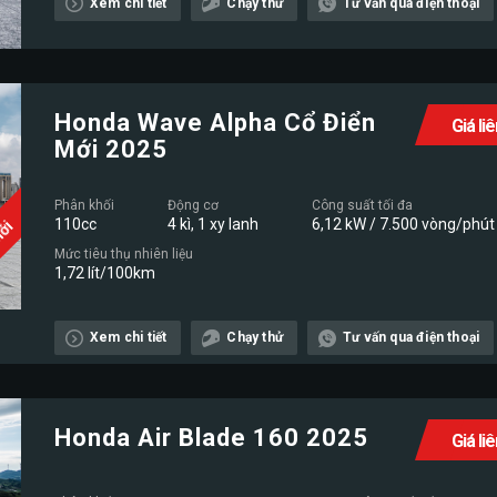
Mới
Xem chi tiết
Chạy thử
Tư vấn qua điện thoại
Honda Wave Alpha Cổ Điển
Giá li
Mới 2025
Phân khối
Động cơ
Công suất tối đa
110cc
4 kì, 1 xy lanh
6,12 kW / 7.500 vòng/phút
Mới
Mức tiêu thụ nhiên liệu
1,72 lít/100km
Xem chi tiết
Chạy thử
Tư vấn qua điện thoại
Honda Air Blade 160 2025
Giá li