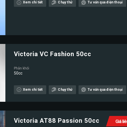
Xem chi tiết
Chạy thử
Tư vấn qua điện thoại
Victoria VC Fashion 50cc
Phân khối
50cc
Xem chi tiết
Chạy thử
Tư vấn qua điện thoại
Victoria AT88 Passion 50cc
Giá li