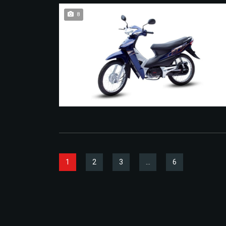
8
1
2
3
…
6