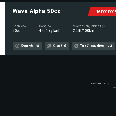
Wave Alpha 50cc
16.000.000
Phân khối
Động cơ
Mức tiêu thụ nhiên liệu
50cc
4 kì, 1 xy lanh
2,2 lít/100km
Xem chi tiết
Chạy thử
Tư vấn qua điện thoại
Xe trên trang