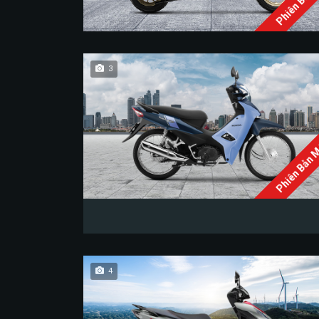
Phiên Bản 
3
Phiên Bản 
4