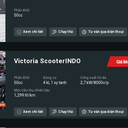
Phân khối
50cc
Xem chi tiết
Chạy thử
Tư vấn qua điện thoại
Victoria ScooterINDO
Giá li
Phân khối
Động cơ
Công suất tối đa
50cc
4 kì, 1 xy lanh
2,7 kW/8000v/p
Mức tiêu thụ nhiên liệu
1,299 lít/km
Xem chi tiết
Chạy thử
Tư vấn qua điện thoại