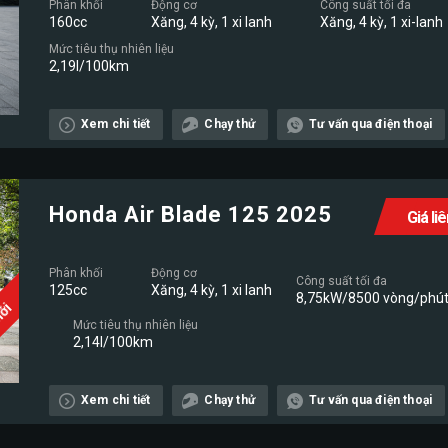
Phân khối
Động cơ
Công suất tối đa
160cc
Xăng, 4 kỳ, 1 xi lanh
Xăng, 4 kỳ, 1 xi-lanh
Mức tiêu thụ nhiên liệu
2,19l/100km
Xem chi tiết
Chạy thử
Tư vấn qua điện thoại
Honda Air Blade 125 2025
Giá li
Phân khối
Động cơ
Công suất tối đa
125cc
Xăng, 4 kỳ, 1 xi lanh
8,75kW/8500 vòng/phú
Mới
Mức tiêu thụ nhiên liệu
2,14l/100km
Xem chi tiết
Chạy thử
Tư vấn qua điện thoại