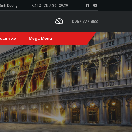
 Bình Dương
T2 - CN 7.30 - 20:30
0967 777 888
 sánh xe
Mega Menu