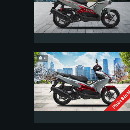
6
Phiên Bản 