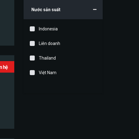
Nước sản suất
Indonesia
Liên doanh
Thailand
ên hệ
Việt Nam