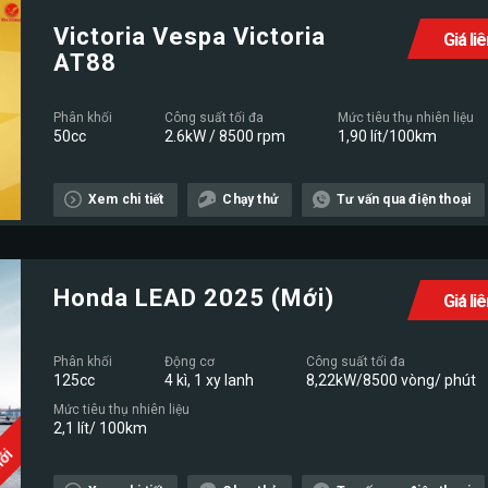
Victoria Vespa Victoria
Giá li
AT88
Phân khối
Công suất tối đa
Mức tiêu thụ nhiên liệu
50cc
2.6kW / 8500 rpm
1,90 lít/100km
Xem chi tiết
Chạy thử
Tư vấn qua điện thoại
Honda LEAD 2025 (Mới)
Giá li
Phân khối
Động cơ
Công suất tối đa
125cc
4 kì, 1 xy lanh
8,22kW/8500 vòng/ phút
Mức tiêu thụ nhiên liệu
2,1 lít/ 100km