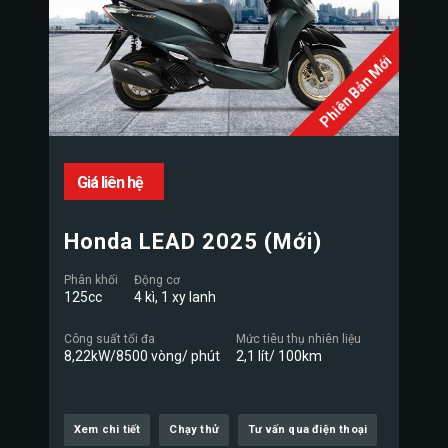
Phiên Bản Mới
Giá liên hệ
Honda LEAD 2025 (Mới)
Phân khối
Động cơ
125cc
4 kì, 1 xy lanh
Công suất tối đa
Mức tiêu thụ nhiên liệu
8,22kW/8500 vòng/ phút
2,1 lít/ 100km
Xem chi tiết
Chạy thử
Tư vấn qua điện thoại