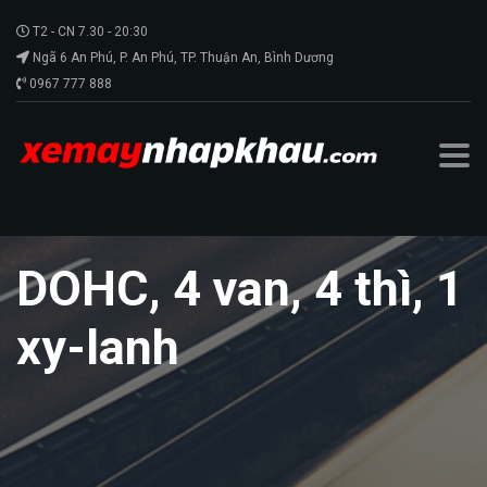
T2 - CN 7.30 - 20:30
Ngã 6 An Phú, P. An Phú, TP. Thuận An, Bình Dương
0967 777 888
DOHC, 4 van, 4 thì, 1
xy-lanh