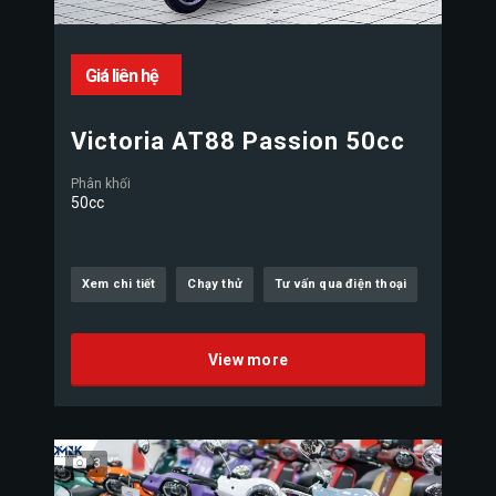
Giá liên hệ
Victoria AT88 Passion 50cc
Phân khối
50cc
Xem chi tiết
Chạy thử
Tư vấn qua điện thoại
View more
3