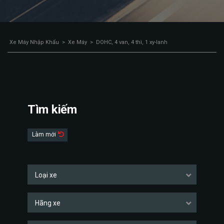
Xe Máy Nhập Khẩu
>
Xe Máy
>
DOHC, 4 van, 4 thì, 1 xy-lanh
Tìm kiếm
Làm mới
Loại xe
Hãng xe