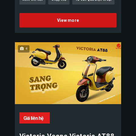
View more
4
Giá liên hệ