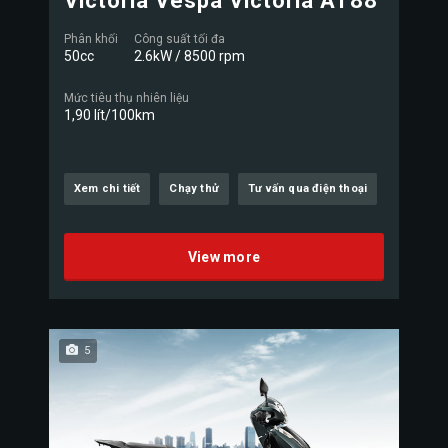
Victoria Vespa Victoria AT88
Phân khối
Công suất tối đa
50cc
2.6kW / 8500 rpm
Mức tiêu thụ nhiên liệu
1,90 lít/100km
Xem chi tiết
Chạy thử
Tư vấn qua điện thoại
View more
5