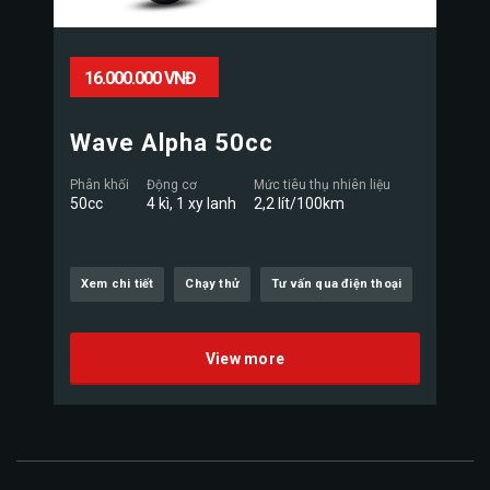
16.000.000 VNĐ
Wave Alpha 50cc
Phân khối
Động cơ
Mức tiêu thụ nhiên liệu
50cc
4 kì, 1 xy lanh
2,2 lít/100km
Xem chi tiết
Chạy thử
Tư vấn qua điện thoại
View more