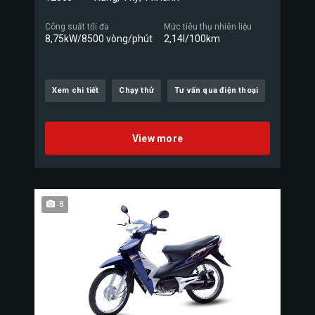
Công suất tối đa
Mức tiêu thụ nhiên liệu
8,75kW/8500 vòng/phút
2,14l/100km
Xem chi tiết
Chạy thử
Tư vấn qua điện thoại
View more
8