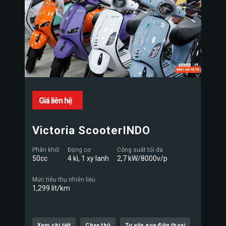
Giá liên hệ
Victoria ScooterINDO
Phân khối
Động cơ
Công suất tối đa
50cc
4 kì, 1 xy lanh
2,7 kW/8000v/p
Mức tiêu thụ nhiên liệu
1,299 lít/km
Xem chi tiết
Chạy thử
Tư vấn qua điện thoại