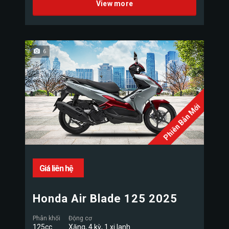
View more
6
Phiên Bản Mới
Giá liên hệ
Honda Air Blade 125 2025
Phân khối
Động cơ
125cc
Xăng, 4 kỳ, 1 xi lanh