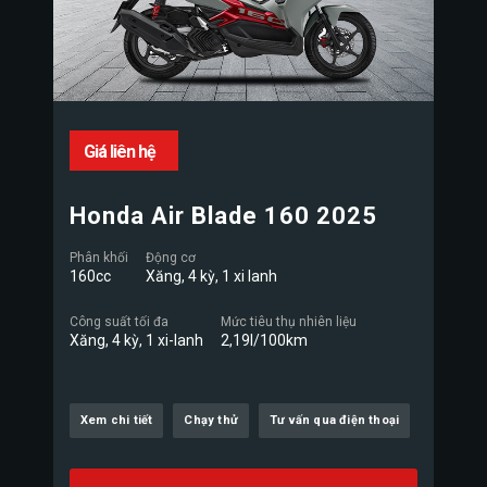
Giá liên hệ
Honda Air Blade 160 2025
Phân khối
Động cơ
160cc
Xăng, 4 kỳ, 1 xi lanh
Công suất tối đa
Mức tiêu thụ nhiên liệu
Xăng, 4 kỳ, 1 xi-lanh
2,19l/100km
Xem chi tiết
Chạy thử
Tư vấn qua điện thoại