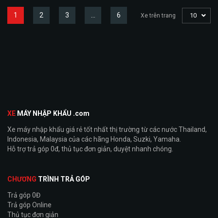
1
2
3
…
6
10
Xe trên trang
XE
MÁY NHẬP KHẨU .com
Xe máy nhập khẩu giá rẻ tốt nhất thị trường từ các nước Thailand,
Indonesia, Malaysia của các hãng Honda, Suzki, Yamaha.
Hỗ trợ trả góp 0đ, thủ tục đơn giản, duyệt nhanh chóng.
CHƯƠNG
TRÌNH TRẢ GÓP
Trả góp 0Đ
Trả góp Online
Thủ tục đơn giản