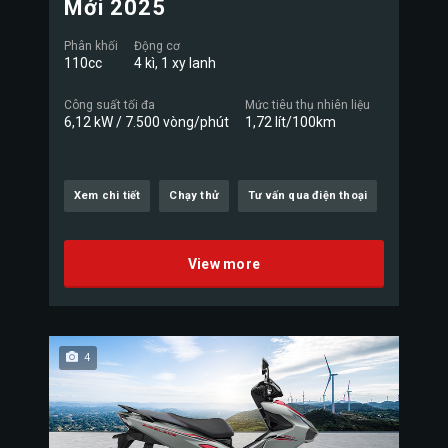
Mới 2025
Phân khối
Động cơ
110cc
4 kì, 1 xy lanh
Công suất tối đa
Mức tiêu thụ nhiên liệu
6,12 kW / 7.500 vòng/phút
1,72 lít/100km
Xem chi tiết
Chạy thử
Tư vấn qua điện thoại
View more
4