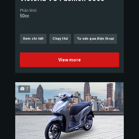
Phân khối
50cc
Xem chi tiết
Chạy thử
Tư vấn qua điện thoại
View more
7