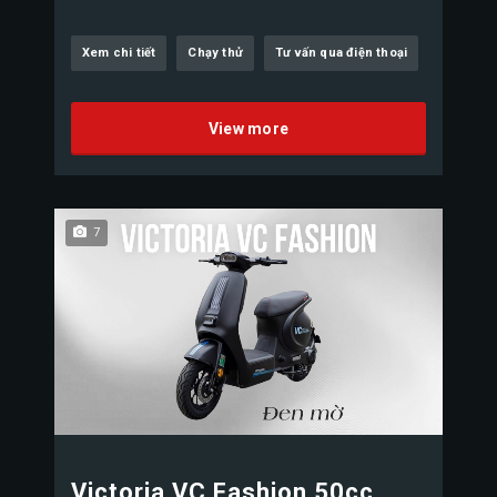
Xem chi tiết
Chạy thử
Tư vấn qua điện thoại
View more
7
Victoria VC Fashion 50cc