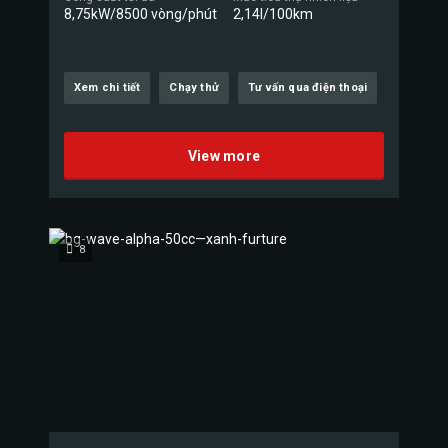
8,75kW/8500 vòng/phút
2,14l/100km
Xem chi tiết
Chạy thử
Tư vấn qua điện thoại
View more
8