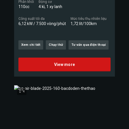
Phân khối
Động cơ
110cc
4 kì, 1 xy lanh
Công suất tối đa
Mức tiêu thụ nhiên liệu
6,12 kW / 7.500 vòng/phút
1,72 lít/100km
Xem chi tiết
Chạy thử
Tư vấn qua điện thoại
View more
4