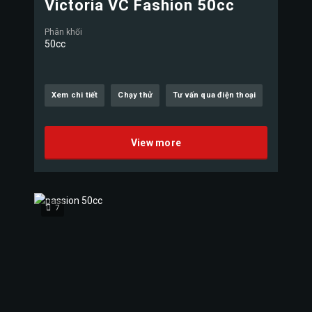
Victoria VC Fashion 50cc
Phân khối
50cc
Xem chi tiết
Chạy thử
Tư vấn qua điện thoại
View more
7