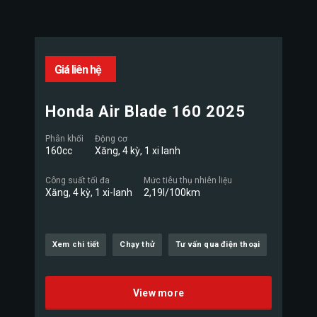
Giá liên hệ
Honda Air Blade 160 2025
Phân khối
Động cơ
160cc
Xăng, 4 kỳ, 1 xi lanh
Công suất tối đa
Mức tiêu thụ nhiên liệu
Xăng, 4 kỳ, 1 xi-lanh
2,19l/100km
Xem chi tiết
Chạy thử
Tư vấn qua điện thoại
View more