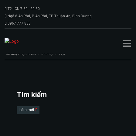
T2 - CN 7.30 - 20:30
Ngã 6 An Phú, P. An Phú, TP. Thuận An, Bình Dương
0967 777 888
Xe Máy Nhập Khẩu
>
Xe Máy
>
49,5
Tìm kiếm
Làm mới