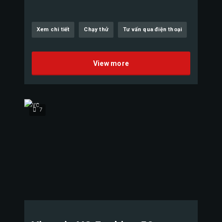
Xem chi tiết
Chạy thử
Tư vấn qua điện thoại
View more
7