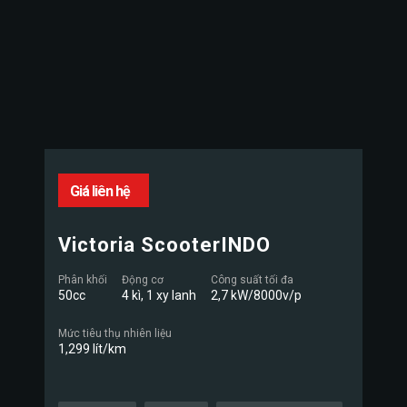
Giá liên hệ
Victoria ScooterINDO
Phân khối
Động cơ
Công suất tối đa
50cc
4 kì, 1 xy lanh
2,7 kW/8000v/p
Mức tiêu thụ nhiên liệu
1,299 lít/km