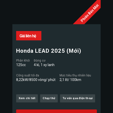
Phiên Bản Mới
Giá liên hệ
Honda LEAD 2025 (Mới)
Phân khối
Động cơ
125cc
4 kì, 1 xy lanh
Công suất tối đa
Mức tiêu thụ nhiên liệu
8,22kW/8500 vòng/ phút
2,1 lít/ 100km
Xem chi tiết
Chạy thử
Tư vấn qua điện thoại