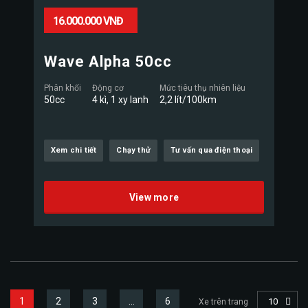
16.000.000 VNĐ
Wave Alpha 50cc
Phân khối
Động cơ
Mức tiêu thụ nhiên liệu
50cc
4 kì, 1 xy lanh
2,2 lít/100km
Xem chi tiết
Chạy thử
Tư vấn qua điện thoại
View more
1
2
3
…
6
10
Xe trên trang