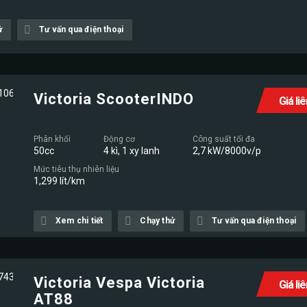
ử
Tư vấn qua điện thoại
Victoria ScooterINDO
Giá li
Phân khối
Động cơ
Công suất tối đa
50cc
4 kì, 1 xy lanh
2,7 kW/8000v/p
Mức tiêu thụ nhiên liệu
1,299 lít/km
Xem chi tiết
Chạy thử
Tư vấn qua điện thoại
Victoria Vespa Victoria
Giá li
AT88