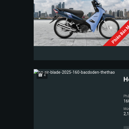
Phiên Bản 
4
H
Phâ
16
Mức
2,