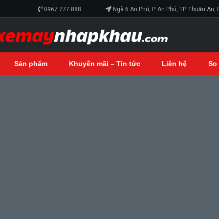
0967 777 888
Ngã 6 An Phú, P. An Phú, TP. Thuận An,
Sản phẩm
Khuyến mãi – Tin tức
Liên hệ
So