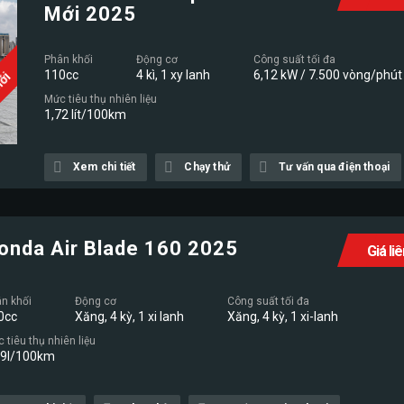
Mới 2025
Phân khối
Động cơ
Công suất tối đa
110cc
4 kì, 1 xy lanh
6,12 kW / 7.500 vòng/phút
Mới
Mức tiêu thụ nhiên liệu
1,72 lít/100km
Xem chi tiết
Chạy thử
Tư vấn qua điện thoại
onda Air Blade 160 2025
Giá li
n khối
Động cơ
Công suất tối đa
0cc
Xăng, 4 kỳ, 1 xi lanh
Xăng, 4 kỳ, 1 xi-lanh
 tiêu thụ nhiên liệu
19l/100km