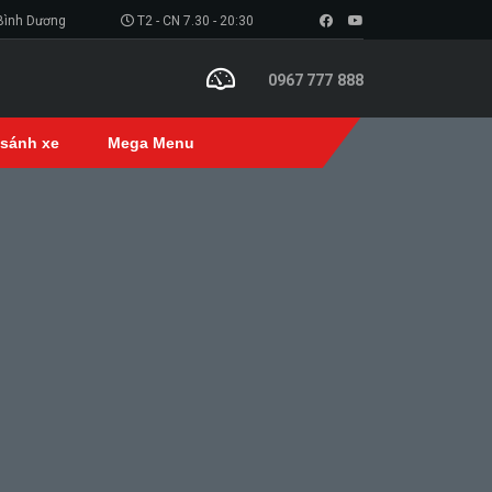
 Bình Dương
T2 - CN 7.30 - 20:30
0967 777 888
 sánh xe
Mega Menu