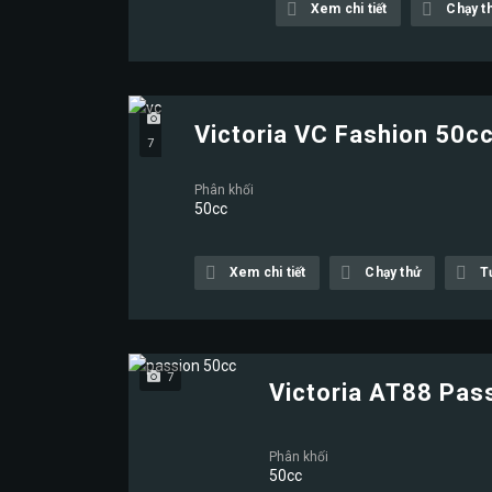
Xem chi tiết
Chạy t
Victoria VC Fashion 50c
7
Phân khối
50cc
Xem chi tiết
Chạy thử
T
7
Victoria AT88 Pas
Phân khối
50cc