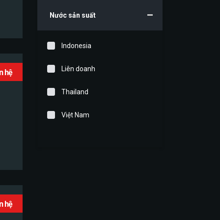
Nước sản suất
Indonesia
Liên doanh
ên hệ
Thailand
Việt Nam
ên hệ