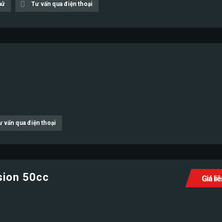
hử
Tư vấn qua điện thoại
c
ư vấn qua điện thoại
sion 50cc
Giá li