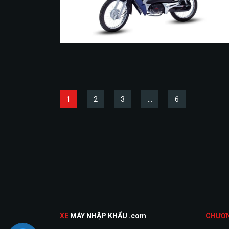
1
2
3
…
6
XE
MÁY NHẬP KHẨU .com
CHƯƠ