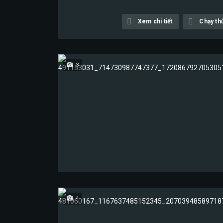
Xem chi tiết
Chạy th
3
4