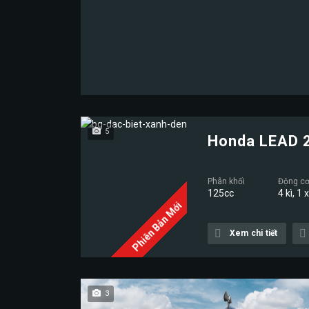
5
Honda LEAD 
Phân khối
Động c
125cc
4 kì, 1 
Phiên Bản Mới
Xem chi tiết
3