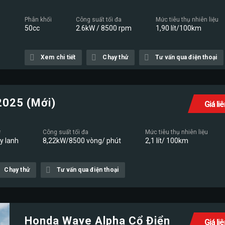
Phân khối
Công suất tối đa
Mức tiêu thụ nhiên liệu
50cc
2.6kW / 8500 rpm
1,90 lít/100km
Xem chi tiết
Chạy thử
Tư vấn qua điện thoại
2025 (Mới)
Giá li
ơ
Công suất tối đa
Mức tiêu thụ nhiên liệu
xy lanh
8,22kW/8500 vòng/ phút
2,1 lít/ 100km
Chạy thử
Tư vấn qua điện thoại
Honda Wave Alpha Cổ Điển
Giá li