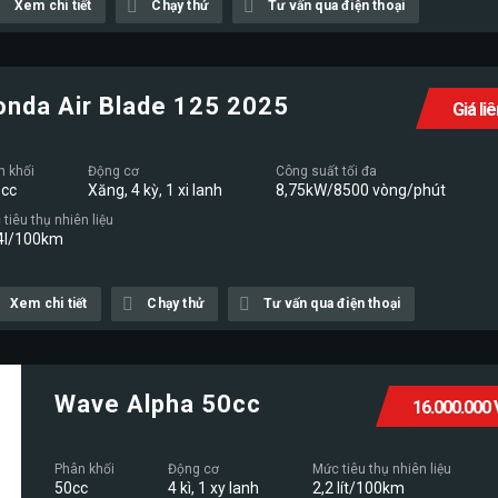
Xem chi tiết
Chạy thử
Tư vấn qua điện thoại
onda Air Blade 125 2025
Giá li
n khối
Động cơ
Công suất tối đa
cc
Xăng, 4 kỳ, 1 xi lanh
8,75kW/8500 vòng/phút
tiêu thụ nhiên liệu
4l/100km
Xem chi tiết
Chạy thử
Tư vấn qua điện thoại
Wave Alpha 50cc
16.000.000
Phân khối
Động cơ
Mức tiêu thụ nhiên liệu
50cc
4 kì, 1 xy lanh
2,2 lít/100km