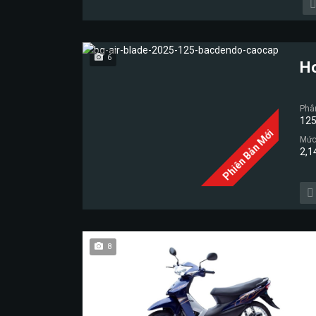
6
H
Phâ
125
Phiên Bản Mới
Mức 
2,1
8