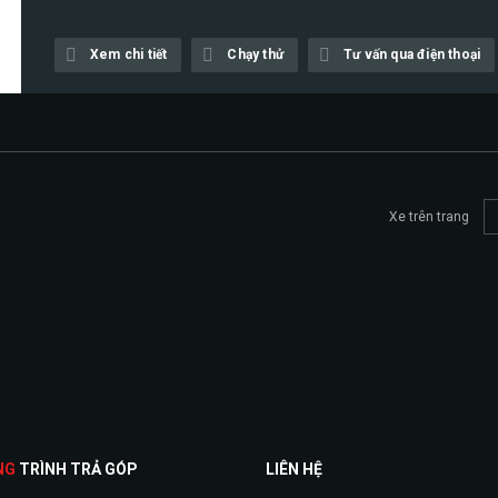
Xem chi tiết
Chạy thử
Tư vấn qua điện thoại
Xe trên trang
NG
TRÌNH TRẢ GÓP
LIÊN HỆ