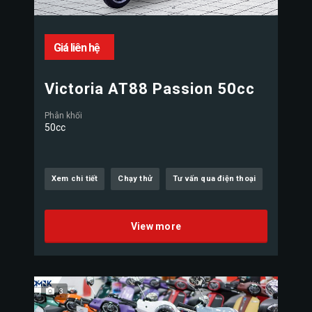
Giá liên hệ
Victoria AT88 Passion 50cc
Phân khối
50cc
Xem chi tiết
Chạy thử
Tư vấn qua điện thoại
View more
3