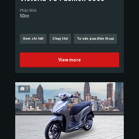
Phân khối
50cc
Xem chi tiết
Chạy thử
Tư vấn qua điện thoại
View more
7