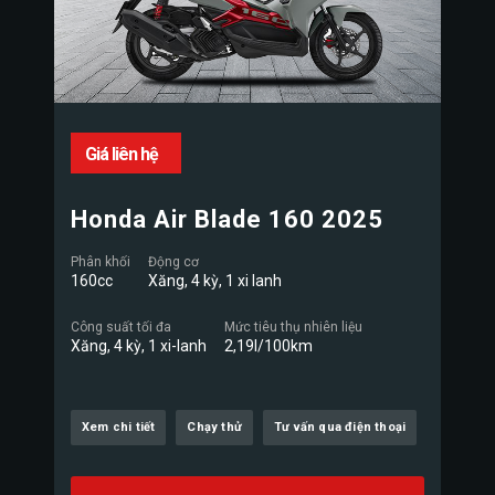
Giá liên hệ
Honda Air Blade 160 2025
Phân khối
Động cơ
160cc
Xăng, 4 kỳ, 1 xi lanh
Công suất tối đa
Mức tiêu thụ nhiên liệu
Xăng, 4 kỳ, 1 xi-lanh
2,19l/100km
Xem chi tiết
Chạy thử
Tư vấn qua điện thoại