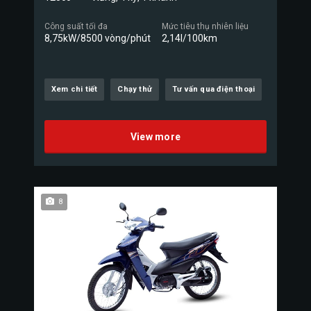
Công suất tối đa
Mức tiêu thụ nhiên liệu
8,75kW/8500 vòng/phút
2,14l/100km
Xem chi tiết
Chạy thử
Tư vấn qua điện thoại
View more
8