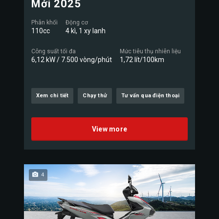
Mới 2025
Phân khối
Động cơ
110cc
4 kì, 1 xy lanh
Công suất tối đa
Mức tiêu thụ nhiên liệu
6,12 kW / 7.500 vòng/phút
1,72 lít/100km
Xem chi tiết
Chạy thử
Tư vấn qua điện thoại
View more
4