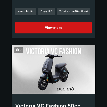
Xem chi tiết
Chạy thử
Tư vấn qua điện thoại
View more
7
Victoria VC Fashion 50cc