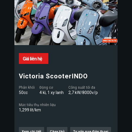
Giá liên hệ
Victoria ScooterINDO
Phân khối
Động cơ
Công suất tối đa
50cc
4 kì, 1 xy lanh
2,7 kW/8000v/p
Mức tiêu thụ nhiên liệu
1,299 lít/km
Xem chi tiết
Chạy thử
Tư vấn qua điện thoại