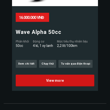
16.000.000 VNĐ
Wave Alpha 50cc
Phân khối
Động cơ
Mức tiêu thụ nhiên liệu
50cc
4 kì, 1 xy lanh
2,2 lít/100km
Xem chi tiết
Chạy thử
Tư vấn qua điện thoại
View more