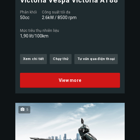
Victoria Vespa Victoria AT88
Phân khối
Công suất tối đa
50cc
2.6kW / 8500 rpm
Mức tiêu thụ nhiên liệu
1,90 lít/100km
Xem chi tiết
Chạy thử
Tư vấn qua điện thoại
View more
5