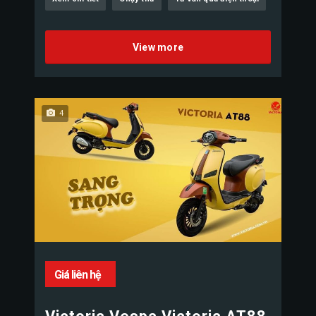
View more
4
Giá liên hệ