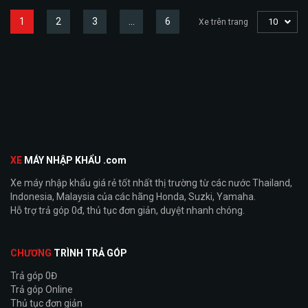
1
2
3
…
6
10
Xe trên trang
XE
MÁY NHẬP KHẨU .com
Xe máy nhập khẩu giá rẻ tốt nhất thị trường từ các nước Thailand,
Indonesia, Malaysia của các hãng Honda, Suzki, Yamaha.
Hỗ trợ trả góp 0đ, thủ tục đơn giản, duyệt nhanh chóng.
CHƯƠNG
TRÌNH TRẢ GÓP
Trả góp 0Đ
Trả góp Online
Thủ tục đơn giản