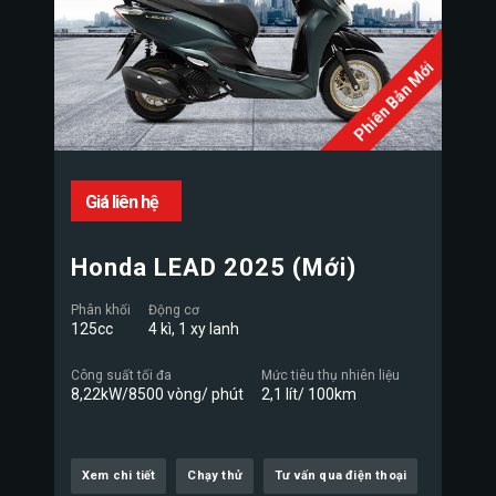
Phiên Bản Mới
Giá liên hệ
Honda LEAD 2025 (Mới)
Phân khối
Động cơ
125cc
4 kì, 1 xy lanh
Công suất tối đa
Mức tiêu thụ nhiên liệu
8,22kW/8500 vòng/ phút
2,1 lít/ 100km
Xem chi tiết
Chạy thử
Tư vấn qua điện thoại