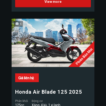
View more
6
Phiên Bản Mới
Giá liên hệ
Honda Air Blade 125 2025
Phân khối
Động cơ
125cc
Xăng, 4 kỳ, 1 xi lanh