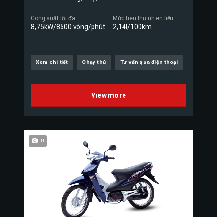
Công suất tối đa
Mức tiêu thụ nhiên liệu
8,75kW/8500 vòng/phút
2,14l/100km
Xem chi tiết
Chạy thử
Tư vấn qua điện thoại
View more
8