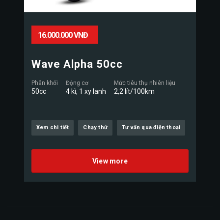
16.000.000 VNĐ
Wave Alpha 50cc
Phân khối
Động cơ
Mức tiêu thụ nhiên liệu
50cc
4 kì, 1 xy lanh
2,2 lít/100km
Xem chi tiết
Chạy thử
Tư vấn qua điện thoại
View more