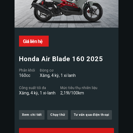
Giá liên hệ
Honda Air Blade 160 2025
Phân khối
Động cơ
160cc
Xăng, 4 kỳ, 1 xi lanh
Công suất tối đa
Mức tiêu thụ nhiên liệu
Xăng, 4 kỳ, 1 xi-lanh
2,19l/100km
Xem chi tiết
Chạy thử
Tư vấn qua điện thoại