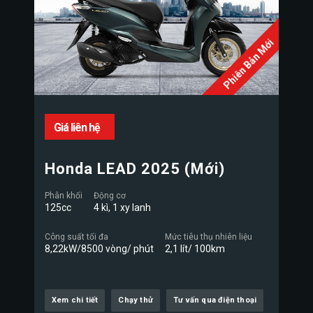
Phiên Bản Mới
Giá liên hệ
Honda LEAD 2025 (Mới)
Phân khối
Động cơ
125cc
4 kì, 1 xy lanh
Công suất tối đa
Mức tiêu thụ nhiên liệu
8,22kW/8500 vòng/ phút
2,1 lít/ 100km
Xem chi tiết
Chạy thử
Tư vấn qua điện thoại