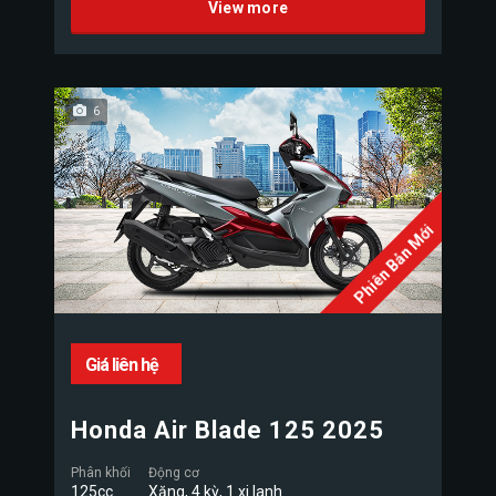
View more
6
Phiên Bản Mới
Giá liên hệ
Honda Air Blade 125 2025
Phân khối
Động cơ
125cc
Xăng, 4 kỳ, 1 xi lanh