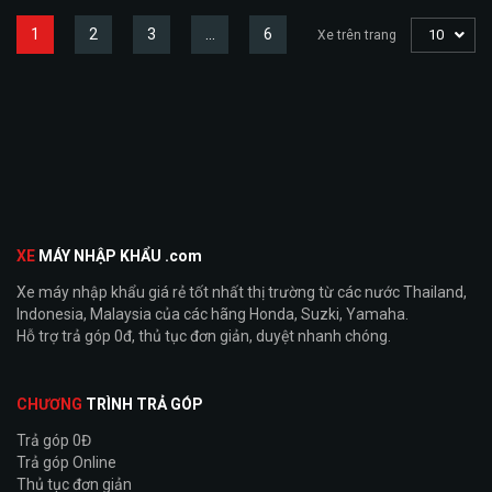
1
2
3
…
6
10
Xe trên trang
XE
MÁY NHẬP KHẨU .com
Xe máy nhập khẩu giá rẻ tốt nhất thị trường từ các nước Thailand,
Indonesia, Malaysia của các hãng Honda, Suzki, Yamaha.
Hỗ trợ trả góp 0đ, thủ tục đơn giản, duyệt nhanh chóng.
CHƯƠNG
TRÌNH TRẢ GÓP
Trả góp 0Đ
Trả góp Online
Thủ tục đơn giản