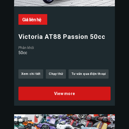
Giá liên hệ
Victoria AT88 Passion 50cc
Phân khối
50cc
Xem chi tiết
Chạy thử
Tư vấn qua điện thoại
View more
3