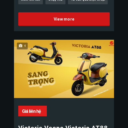
View more
4
Giá liên hệ