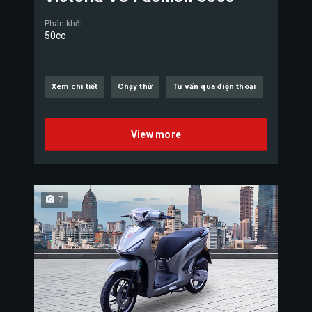
Phân khối
50cc
Xem chi tiết
Chạy thử
Tư vấn qua điện thoại
View more
7