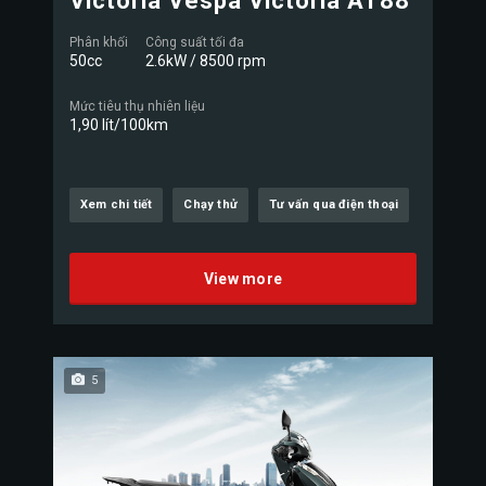
Victoria Vespa Victoria AT88
Phân khối
Công suất tối đa
50cc
2.6kW / 8500 rpm
Mức tiêu thụ nhiên liệu
1,90 lít/100km
Xem chi tiết
Chạy thử
Tư vấn qua điện thoại
View more
5