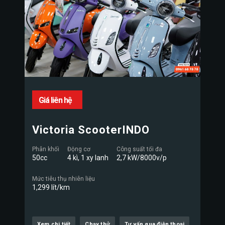
Giá liên hệ
Victoria ScooterINDO
Phân khối
Động cơ
Công suất tối đa
50cc
4 kì, 1 xy lanh
2,7 kW/8000v/p
Mức tiêu thụ nhiên liệu
1,299 lít/km
Xem chi tiết
Chạy thử
Tư vấn qua điện thoại