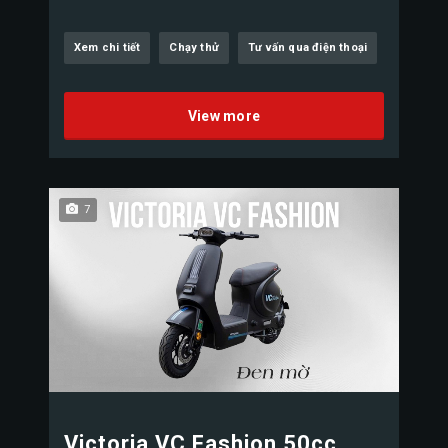
Xem chi tiết
Chạy thử
Tư vấn qua điện thoại
View more
7
Victoria VC Fashion 50cc