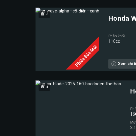
3
Honda W
Phân khối
110cc
Phiên Bản Mới
Xem chi ti
4
H
Phâ
16
Mức
2,