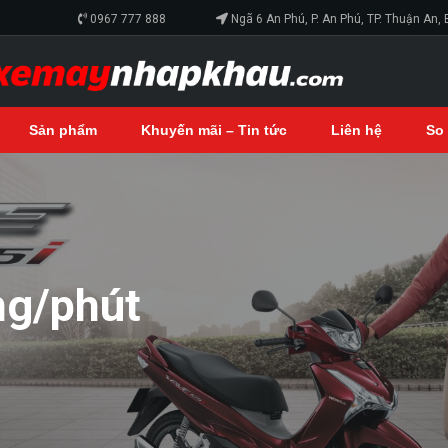
0967 777 888
Ngã 6 An Phú, P. An Phú, TP. Thuận An,
Sản phẩm
Khuyến mãi – Tin tức
Liên hệ
So
ng/phút