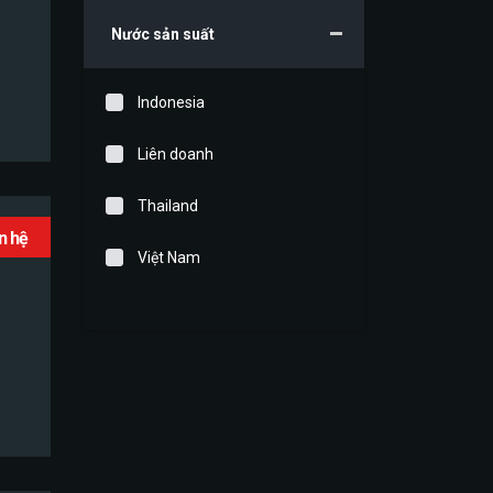
Nước sản suất
Indonesia
Liên doanh
Thailand
ên hệ
Việt Nam