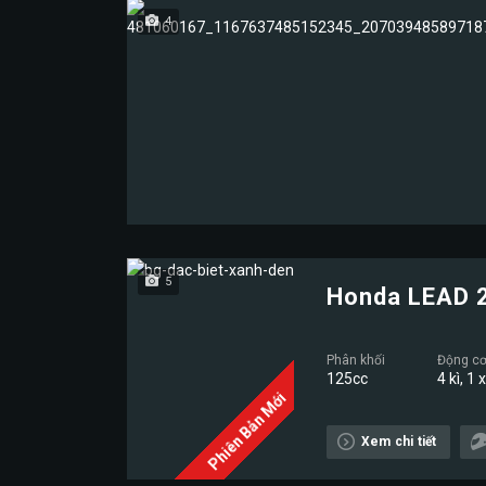
4
5
Honda LEAD 
Phân khối
Động c
125cc
4 kì, 1 
Phiên Bản Mới
Xem chi tiết