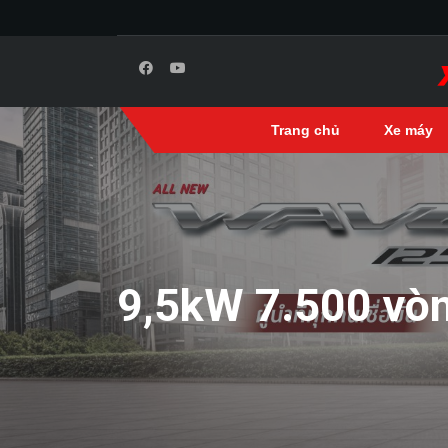
Trang chủ
Xe máy
9,5kW 7.500 vò