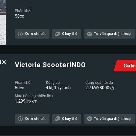
Phân khối
50cc
Xem chi tiết
Chạy thử
Tư vấn qua điện thoại
Victoria ScooterINDO
Giá li
Phân khối
Động cơ
Công suất tối đa
50cc
4 kì, 1 xy lanh
2,7 kW/8000v/p
Mức tiêu thụ nhiên liệu
1,299 lít/km
Xem chi tiết
Chạy thử
Tư vấn qua điện thoại