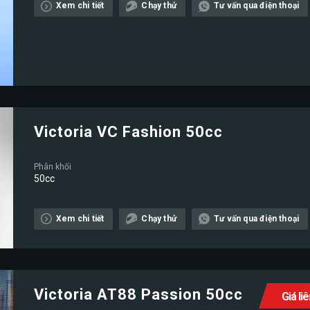
Xem chi tiết
Chạy thử
Tư vấn qua điện thoại
Victoria VC Fashion 50cc
Phân khối
50cc
Xem chi tiết
Chạy thử
Tư vấn qua điện thoại
Victoria AT88 Passion 50cc
Giá li