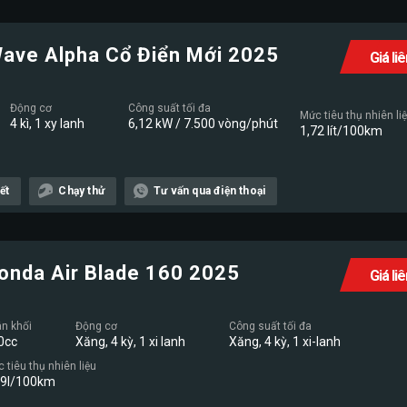
ave Alpha Cổ Điển Mới 2025
Giá li
Động cơ
Công suất tối đa
Mức tiêu thụ nhiên li
4 kì, 1 xy lanh
6,12 kW / 7.500 vòng/phút
1,72 lít/100km
ết
Chạy thử
Tư vấn qua điện thoại
onda Air Blade 160 2025
Giá li
n khối
Động cơ
Công suất tối đa
0cc
Xăng, 4 kỳ, 1 xi lanh
Xăng, 4 kỳ, 1 xi-lanh
 tiêu thụ nhiên liệu
19l/100km