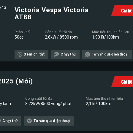
Victoria Vespa Victoria
Giá li
AT88
Phân khối
Công suất tối đa
Mức tiêu thụ nhiên liệu
50cc
2.6kW / 8500 rpm
1,90 lít/100km
Xem chi tiết
Chạy thử
Tư vấn qua điện thoại
2025 (Mới)
Giá li
ơ
Công suất tối đa
Mức tiêu thụ nhiên liệu
xy lanh
8,22kW/8500 vòng/ phút
2,1 lít/ 100km
Chạy thử
Tư vấn qua điện thoại