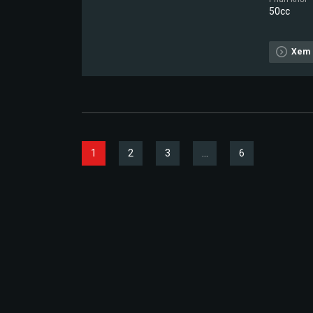
50cc
Xem c
1
2
3
…
6