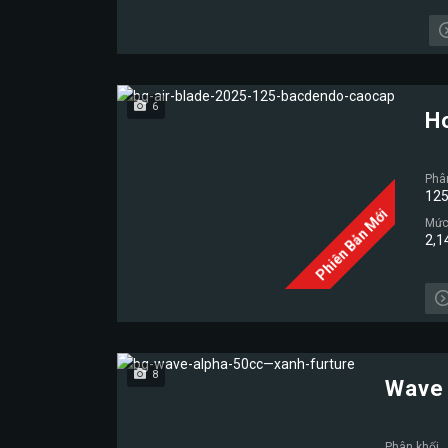
6
H
Phâ
125
Phiên Bản Mới
Mức 
2,1
8
Wave 
Phân khối