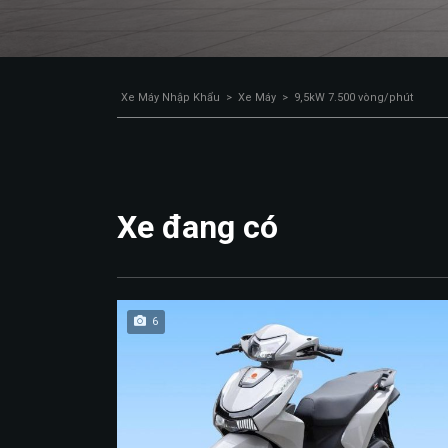
Xe Máy Nhập Khẩu
>
Xe Máy
>
9,5kW 7.500 vòng/phút
Xe đang có
6