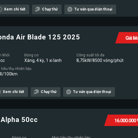
Xem chi tiết
Chạy thử
Tư vấn qua điện thoại
onda Air Blade 125 2025
Giá li
n khối
Động cơ
Công suất tối đa
cc
Xăng, 4 kỳ, 1 xi lanh
8,75kW/8500 vòng/phút
tiêu thụ nhiên liệu
4l/100km
Xem chi tiết
Chạy thử
Tư vấn qua điện thoại
Alpha 50cc
16.000.000
Động cơ
Mức tiêu thụ nhiên liệu