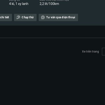
4 kì, 1 xy lanh
2,2 lít/100km
hi tiết
Chạy thử
Tư vấn qua điện thoại
Xe trên trang