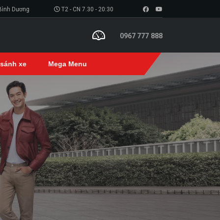
 Bình Dương
T2 - CN 7.30 - 20:30
0967 777 888
 sánh xe
Mega Menu