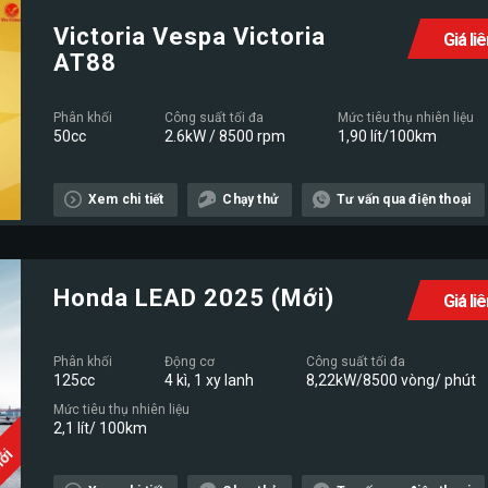
Victoria Vespa Victoria
Giá li
AT88
Phân khối
Công suất tối đa
Mức tiêu thụ nhiên liệu
50cc
2.6kW / 8500 rpm
1,90 lít/100km
Xem chi tiết
Chạy thử
Tư vấn qua điện thoại
Honda LEAD 2025 (Mới)
Giá li
Phân khối
Động cơ
Công suất tối đa
125cc
4 kì, 1 xy lanh
8,22kW/8500 vòng/ phút
Mức tiêu thụ nhiên liệu
2,1 lít/ 100km