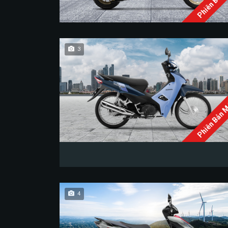
Phiên Bản 
3
Phiên Bản 
4