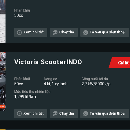
Phân khối
50cc
Xem chi tiết
Chạy thử
Tư vấn qua điện thoại
Victoria ScooterINDO
Giá li
Phân khối
Động cơ
Công suất tối đa
50cc
4 kì, 1 xy lanh
2,7 kW/8000v/p
Mức tiêu thụ nhiên liệu
1,299 lít/km
Xem chi tiết
Chạy thử
Tư vấn qua điện thoại