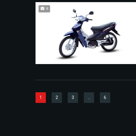
8
1
2
3
…
6