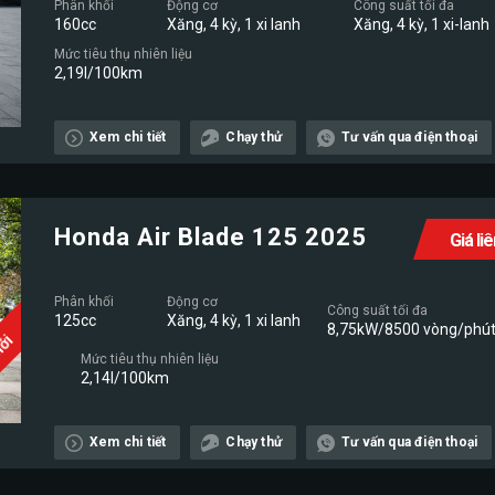
Phân khối
Động cơ
Công suất tối đa
160cc
Xăng, 4 kỳ, 1 xi lanh
Xăng, 4 kỳ, 1 xi-lanh
Mức tiêu thụ nhiên liệu
2,19l/100km
Xem chi tiết
Chạy thử
Tư vấn qua điện thoại
Honda Air Blade 125 2025
Giá li
Phân khối
Động cơ
Công suất tối đa
125cc
Xăng, 4 kỳ, 1 xi lanh
8,75kW/8500 vòng/phú
Mới
Mức tiêu thụ nhiên liệu
2,14l/100km
Xem chi tiết
Chạy thử
Tư vấn qua điện thoại