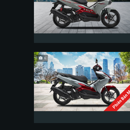
6
Phiên Bản 