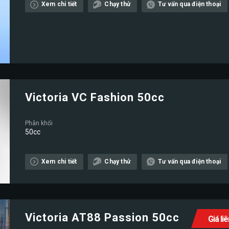
Xem chi tiết
Chạy thử
Tư vấn qua điện thoại
Victoria VC Fashion 50cc
Phân khối
50cc
Xem chi tiết
Chạy thử
Tư vấn qua điện thoại
Victoria AT88 Passion 50cc
Giá li