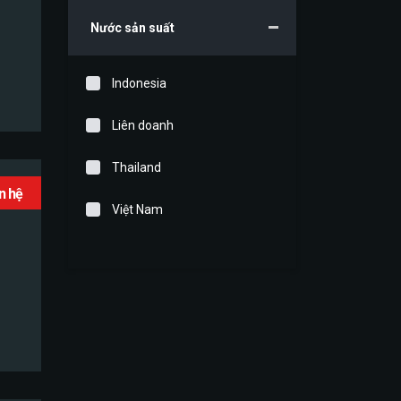
Nước sản suất
Indonesia
Liên doanh
Thailand
ên hệ
Việt Nam