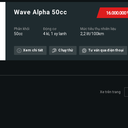
Wave Alpha 50cc
16.000.000
Phân khối
Động cơ
Mức tiêu thụ nhiên liệu
50cc
4 kì, 1 xy lanh
2,2 lít/100km
Xem chi tiết
Chạy thử
Tư vấn qua điện thoại
Xe trên trang