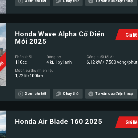
Mới
Xem chi tiết
Chạy thử
Tư vấn qua điện thoại
Honda Wave Alpha Cổ Điển
Giá li
Mới 2025
Phân khối
Động cơ
Công suất tối đa
110cc
4 kì, 1 xy lanh
6,12 kW / 7.500 vòng/phút
Mới
Mức tiêu thụ nhiên liệu
1,72 lít/100km
Xem chi tiết
Chạy thử
Tư vấn qua điện thoại
Honda Air Blade 160 2025
Giá li