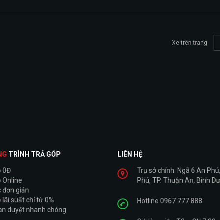
Xe trên trang
NG
TRÌNH TRẢ GÓP
LIÊN HỆ
p 0Đ
Trụ sở chính: Ngã 6 An Phú,
 Online
Phú, TP. Thuận An, Bình D
 đơn giản
 lãi suất chỉ từ 0%
Hotline 0967 777 888
ian duyệt nhanh chóng