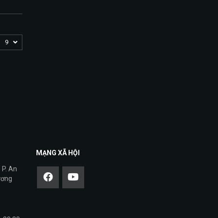
9
MẠNG XÃ HỘI
 P. An
ương