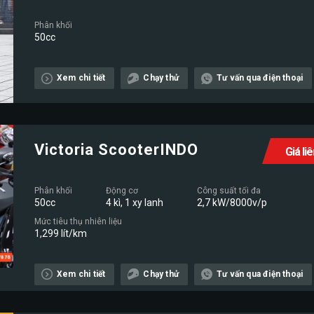
Phân khối
50cc
Xem chi tiết
Chạy thử
Tư vấn qua điện thoại
Victoria ScooterINDO
Giá li
Phân khối
Động cơ
Công suất tối đa
50cc
4 kì, 1 xy lanh
2,7 kW/8000v/p
Mức tiêu thụ nhiên liệu
1,299 lít/km
Xem chi tiết
Chạy thử
Tư vấn qua điện thoại