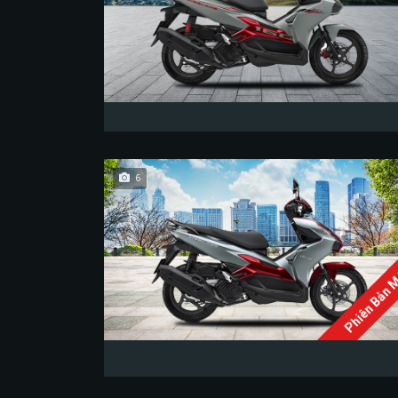
6
Phiên Bản 