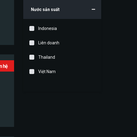
Nước sản suất
Indonesia
Liên doanh
Thailand
ên hệ
Việt Nam