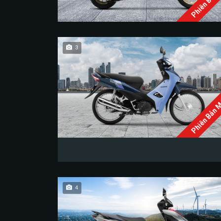
Phiên Bản 
3
Phiên Bản 
4