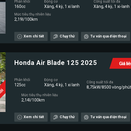
Phân khối
Động cơ
Công suất tối đa
160cc
Xăng, 4 kỳ, 1 xi lanh
Xăng, 4 kỳ, 1 xi-lanh
Mức tiêu thụ nhiên liệu
2,19l/100km
Xem chi tiết
Chạy thử
Tư vấn qua điện thoại
Honda Air Blade 125 2025
Giá li
Phân khối
Động cơ
Công suất tối đa
125cc
Xăng, 4 kỳ, 1 xi lanh
8,75kW/8500 vòng/phú
Mới
Mức tiêu thụ nhiên liệu
2,14l/100km
Xem chi tiết
Chạy thử
Tư vấn qua điện thoại