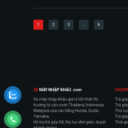
1
2
3
…
6
XE
MÁY NHẬP KHẨU .com
CHƯƠ
Xe máy nhập khẩu giá rẻ tốt nhất thị
Trả gó
trường từ các nước Thailand, Indonesia,
Trả góp
Malaysia của các hãng Honda, Suzki,
Thủ tục
Yamaha.
Trả góp
Hỗ trợ trả góp 0đ, thủ tục đơn giản, duyệt
Thời g
nhanh chóng.