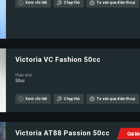
Xem chi tiết
Chạy thử
Tư vấn qua điện thoại
Victoria VC Fashion 50cc
Phân khối
50cc
Xem chi tiết
Chạy thử
Tư vấn qua điện thoại
Victoria AT88 Passion 50cc
Giá li