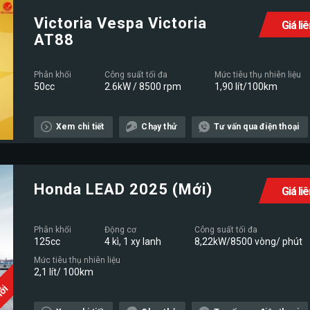
Victoria Vespa Victoria
Giá li
AT88
Phân khối
Công suất tối đa
Mức tiêu thụ nhiên liệu
50cc
2.6kW / 8500 rpm
1,90 lít/100km
Xem chi tiết
Chạy thử
Tư vấn qua điện thoại
Honda LEAD 2025 (Mới)
Giá li
Phân khối
Động cơ
Công suất tối đa
125cc
4 kì, 1 xy lanh
8,22kW/8500 vòng/ phút
Mức tiêu thụ nhiên liệu
2,1 lít/ 100km