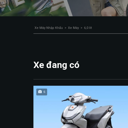
Xe Máy Nhập Khẩu
>
Xe Máy
>
6,0 lít
Xe đang có
6