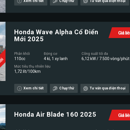
Mới
Xem chi tiết
Chạy thử
Tư vấn qua điện thoại
Honda Wave Alpha Cổ Điển
Giá li
Mới 2025
Phân khối
Động cơ
Công suất tối đa
110cc
4 kì, 1 xy lanh
6,12 kW / 7.500 vòng/phút
Mới
Mức tiêu thụ nhiên liệu
1,72 lít/100km
Xem chi tiết
Chạy thử
Tư vấn qua điện thoại
Honda Air Blade 160 2025
Giá li