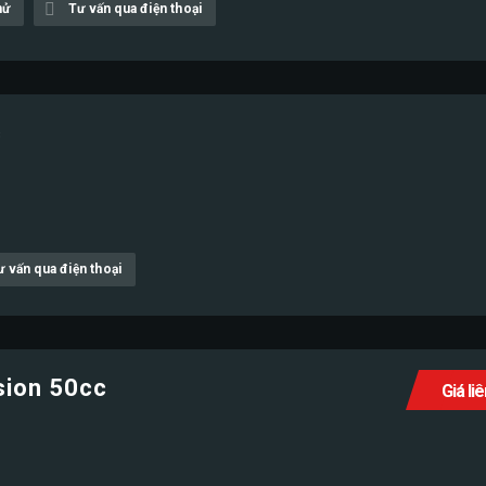
hử
Tư vấn qua điện thoại
c
ư vấn qua điện thoại
sion 50cc
Giá li