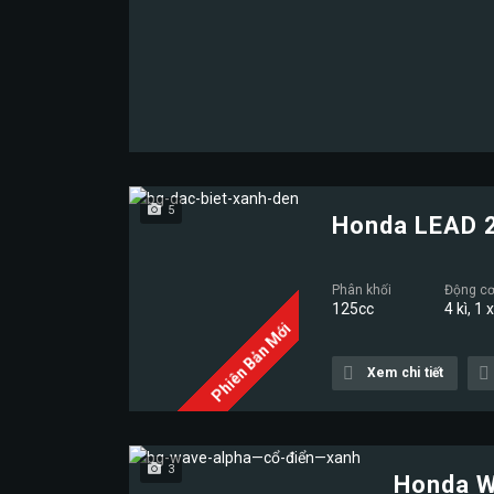
5
Honda LEAD 
Phân khối
Động c
125cc
4 kì, 1 
Phiên Bản Mới
Xem chi tiết
3
Honda W