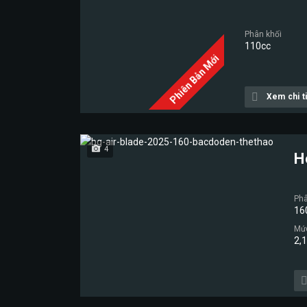
Phân khối
110cc
Phiên Bản Mới
Xem chi ti
4
H
Phâ
16
Mức
2,