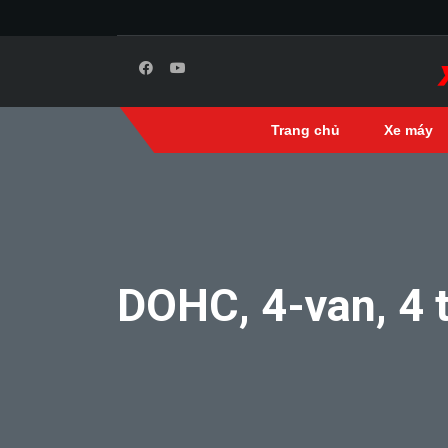
Trang chủ
Xe máy
DOHC, 4-van, 4 t