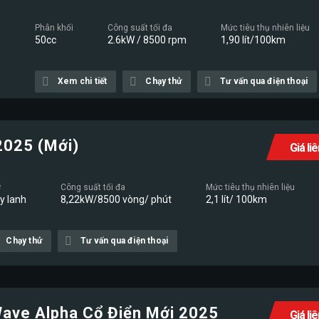
Phân khối
Công suất tối đa
Mức tiêu thụ nhiên liệu
50cc
2.6kW / 8500 rpm
1,90 lít/100km
Xem chi tiết
Chạy thử
Tư vấn qua điện thoại
2025 (Mới)
Giá li
ơ
Công suất tối đa
Mức tiêu thụ nhiên liệu
xy lanh
8,22kW/8500 vòng/ phút
2,1 lít/ 100km
Chạy thử
Tư vấn qua điện thoại
ave Alpha Cổ Điển Mới 2025
Giá li