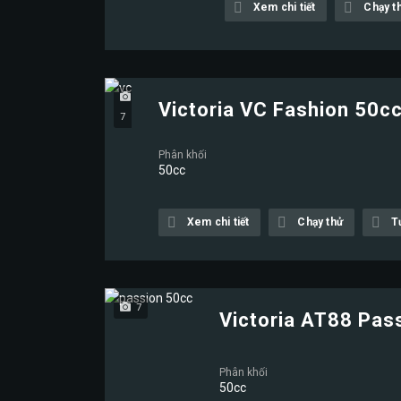
Xem chi tiết
Chạy t
Victoria VC Fashion 50c
7
Phân khối
50cc
Xem chi tiết
Chạy thử
T
7
Victoria AT88 Pas
Phân khối
50cc