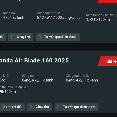
Động cơ
Công suất tối đa
Mức tiêu thụ nhiên li
4 kì, 1 xy lanh
6,12 kW / 7.500 vòng/phút
1,72 lít/100km
ết
Chạy thử
Tư vấn qua điện thoại
onda Air Blade 160 2025
Giá li
n khối
Động cơ
Công suất tối đa
0cc
Xăng, 4 kỳ, 1 xi lanh
Xăng, 4 kỳ, 1 xi-lanh
 tiêu thụ nhiên liệu
19l/100km
Xem chi tiết
Chạy thử
Tư vấn qua điện thoại