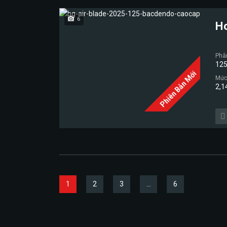
6
H
Phâ
125
Phiên Bản Mới
Mức 
2,1
1
2
3
…
6