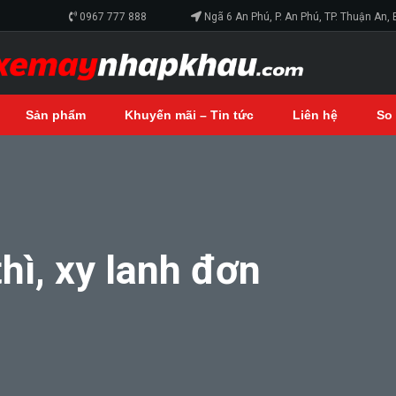
0967 777 888
Ngã 6 An Phú, P. An Phú, TP. Thuận An,
Sản phẩm
Khuyến mãi – Tin tức
Liên hệ
So
hì, xy lanh đơn