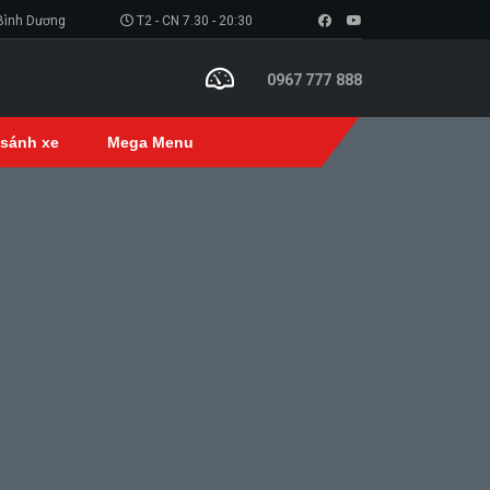
 Bình Dương
T2 - CN 7.30 - 20:30
0967 777 888
 sánh xe
Mega Menu