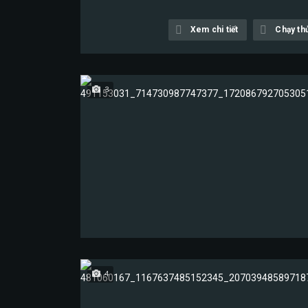
Xem chi tiết
Chạy th
3
4