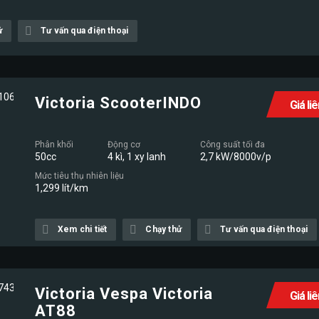
ử
Tư vấn qua điện thoại
Victoria ScooterINDO
Giá li
Phân khối
Động cơ
Công suất tối đa
50cc
4 kì, 1 xy lanh
2,7 kW/8000v/p
Mức tiêu thụ nhiên liệu
1,299 lít/km
Xem chi tiết
Chạy thử
Tư vấn qua điện thoại
Victoria Vespa Victoria
Giá li
AT88