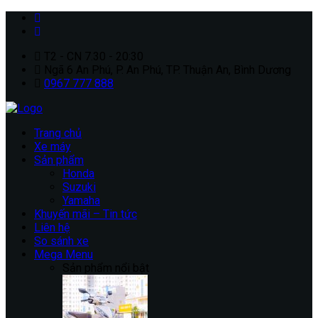
T2 - CN 7.30 - 20:30
Ngã 6 An Phú, P. An Phú, TP. Thuận An, Bình Dương
0967 777 888
Trang chủ
Xe máy
Sản phẩm
Honda
Suzuki
Yamaha
Khuyến mãi – Tin tức
Liên hệ
So sánh xe
Mega Menu
Sản phẩm nổi bật