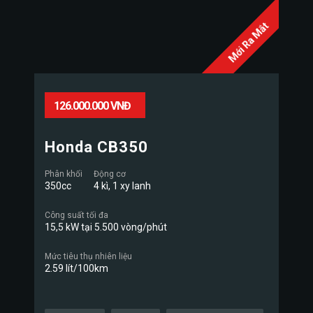
Mới Ra Mắt
126.000.000 VNĐ
Honda CB350
Phân khối
Động cơ
350cc
4 kì, 1 xy lanh
Công suất tối đa
15,5 kW tại 5.500 vòng/phút
Mức tiêu thụ nhiên liệu
2.59 lít/100km