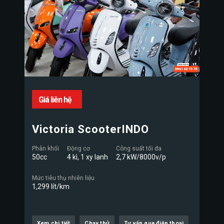
Giá liên hệ
Victoria ScooterINDO
Phân khối
Động cơ
Công suất tối đa
50cc
4 kì, 1 xy lanh
2,7 kW/8000v/p
Mức tiêu thụ nhiên liệu
1,299 lít/km
Xem chi tiết
Chạy thử
Tư vấn qua điện thoại