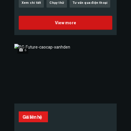
Xem chi tiết
Chạy thử
Tư vấn qua điện thoại
View more
6
Giá liên hệ