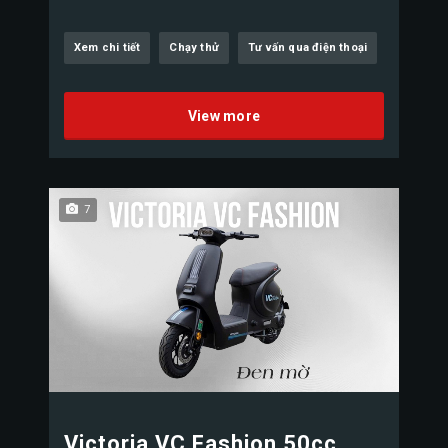
Xem chi tiết
Chạy thử
Tư vấn qua điện thoại
View more
7
Victoria VC Fashion 50cc