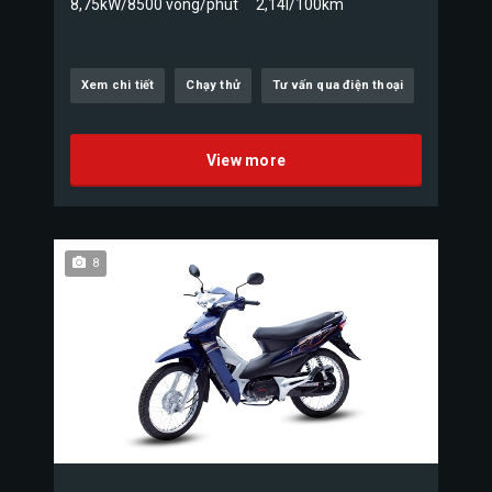
8,75kW/8500 vòng/phút
2,14l/100km
Xem chi tiết
Chạy thử
Tư vấn qua điện thoại
View more
8