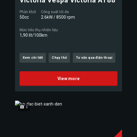
Victoria Vespa Victoria AT88
Phân khối
Công suất tối đa
50cc
2.6kW / 8500 rpm
Mức tiêu thụ nhiên liệu
1,90 lít/100km
Xem chi tiết
Chạy thử
Tư vấn qua điện thoại
View more
5