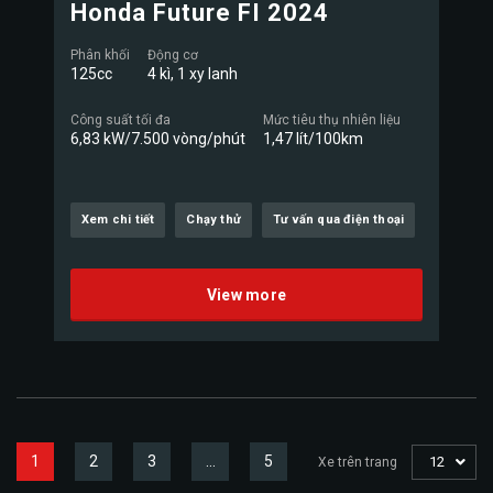
Honda Future FI 2024
Phân khối
Động cơ
125cc
4 kì, 1 xy lanh
Công suất tối đa
Mức tiêu thụ nhiên liệu
6,83 kW/7.500 vòng/phút
1,47 lít/100km
Xem chi tiết
Chạy thử
Tư vấn qua điện thoại
View more
1
2
3
…
5
12
Xe trên trang