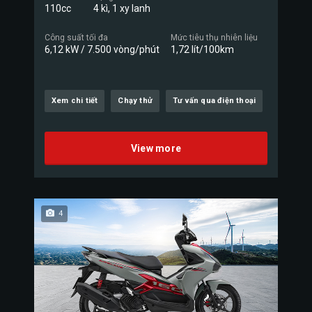
110cc
4 kì, 1 xy lanh
Công suất tối đa
Mức tiêu thụ nhiên liệu
6,12 kW / 7.500 vòng/phút
1,72 lít/100km
Xem chi tiết
Chạy thử
Tư vấn qua điện thoại
View more
4