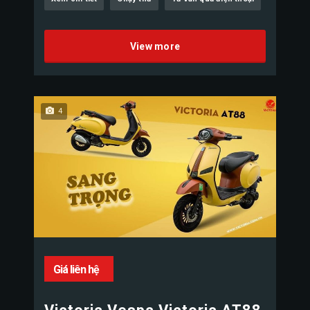
View more
4
Giá liên hệ