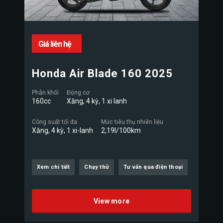
Giá liên hệ
Honda Air Blade 160 2025
Phân khối
Động cơ
160cc
Xăng, 4 kỳ, 1 xi lanh
Công suất tối đa
Mức tiêu thụ nhiên liệu
Xăng, 4 kỳ, 1 xi-lanh
2,19l/100km
Xem chi tiết
Chạy thử
Tư vấn qua điện thoại
View more