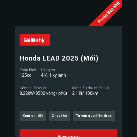
Phiên Bản Mới
Giá liên hệ
Honda LEAD 2025 (Mới)
Phân khối
Động cơ
125cc
4 kì, 1 xy lanh
Công suất tối đa
Mức tiêu thụ nhiên liệu
8,22kW/8500 vòng/ phút
2,1 lít/ 100km
Xem chi tiết
Chạy thử
Tư vấn qua điện thoại
View more