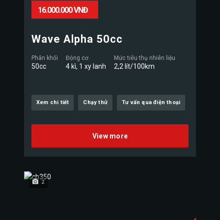
16.000.000 VNĐ
Wave Alpha 50cc
Phân khối
Động cơ
Mức tiêu thụ nhiên liệu
50cc
4 kì, 1 xy lanh
2,2 lít/100km
Xem chi tiết
Chạy thử
Tư vấn qua điện thoại
View more
2