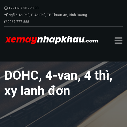
T2 - CN 7.30 - 20:30
Ngã 6 An Phú, P. An Phú, TP. Thuận An, Bình Dương
0967 777 888
DOHC, 4-van, 4 thì,
xy lanh đơn