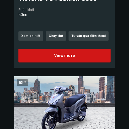
Phân khối
50cc
Xem chi tiết
Chạy thử
Tư vấn qua điện thoại
View more
7