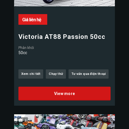
Giá liên hệ
Victoria AT88 Passion 50cc
Phân khối
50cc
Xem chi tiết
Chạy thử
Tư vấn qua điện thoại
View more
3